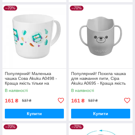
–70%
–70%
Популярний! Маленька
Популярний! Похила чашка
чашка Сова Akuku A0498 -
для навчання пити, Сіра
Краща якість тільки на
Akuku A0695 - Краща якість
Nukleon.com.ua
тільки на Nukleon.com.ua
В наявності
В наявності
161
161
₴
₴
537 ₴
537 ₴
Купити
Купити
–70%
–70%