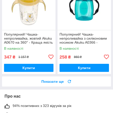
Популярний! Чашка-
Популярний! Чашка-
непроливайка, жовтий Akuku
непроливайка з силіконовим
A0670 на 360° - Краща якість
носиком Akuku A0366 -
тільки на Nukleon.com.ua
Краща якість тільки на
В наявності
В наявності
Nukleon.com.ua
347
258
₴
₴
1 157 ₴
860 ₴
Купити
Купити
Показати ще
Про нас
94% позитивних з 323 відгуків за рік