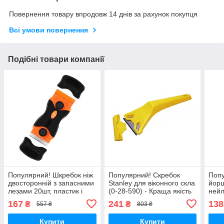
Повернення товару впродовж 14 днів за рахунок покупця
Всі умови повернення
Подібні товари компанії
Популярний! Шкребок ніж
Популярний! Скребок
Попу
двосторонній з запасними
Stanley для віконного скла
йорш
лезами 20шт, пластик і
(0-28-590) - Краща якість
ней
сталь - Краща якість тільки
тільки на Nukleon.com.ua
труб
167
241
138
₴
₴
557 ₴
803 ₴
на Nukleon.com.ua
якіс
Nukl
Купити
Купити