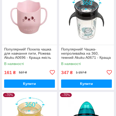
Популярний! Похила чашка
Популярний! Чашка-
для навчання пити, Рожева
непроливайка на 360,
Akuku A0696 - Краща якість
темний Akuku A0671 - Краща
тільки на Nukleon.com.ua
якість тільки на
В наявності
В наявності
Nukleon.com.ua
161
347
₴
₴
537 ₴
1 157 ₴
Купити
Купити
–70%
–70%