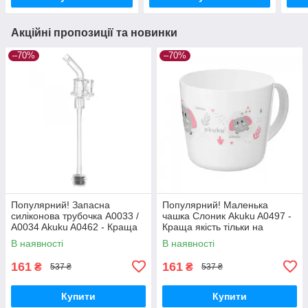
Акційні пропозиції та новинки
–70%
–70%
Популярний! Запасна
Популярний! Маленька
силіконова трубочка A0033 /
чашка Слоник Akuku A0497 -
A0034 Akuku A0462 - Краща
Краща якість тільки на
якість тільки на
Nukleon.com.ua
В наявності
В наявності
Nukleon.com.ua
161
161
₴
₴
537 ₴
537 ₴
Купити
Купити