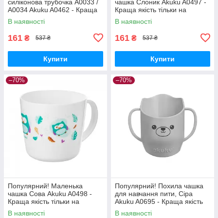
силіконова трубочка A0033 /
чашка Слоник Akuku A0497 -
A0034 Akuku A0462 - Краща
Краща якість тільки на
якість тільки на
Nukleon.com.ua
В наявності
В наявності
Nukleon.com.ua
161
161
₴
₴
537 ₴
537 ₴
Купити
Купити
–70%
–70%
Популярний! Маленька
Популярний! Похила чашка
чашка Сова Akuku A0498 -
для навчання пити, Сіра
Краща якість тільки на
Akuku A0695 - Краща якість
Nukleon.com.ua
тільки на Nukleon.com.ua
В наявності
В наявності