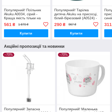
Популярний! Поїльник
Популярний! Тарілка
Попу
Akuku A0034, сірий -
дитяча Akuku на присосці,
прис
Краща якість тільки на
білий-бірюзовий (A0524) -
сині
Nukleon.com.ua
Краща якість тільки на
Кращ
561
290
311
₴
₴
1 870 ₴
967 ₴
Nukleon.com.ua
Nukl
Купити
Купити
Акційні пропозиції та новинки
–70%
–70%
Популярний! Запасна
Популярний! Маленька