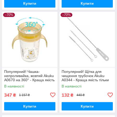
Купити
Купити
–70%
–70%
Популярний! Чашка-
Популярний! Щітка для
непроливайка, жовтий Akuku
чищення трубочок Akuku
A0670 на 360° - Краща якість
A0344 - Краща якість тільки
тільки на Nukleon.com.ua
на Nukleon.com.ua
В наявності
В наявності
347
132
₴
₴
1 157 ₴
440 ₴
Купити
Купити