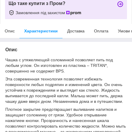
Що таке купити з Пром?
Замовлення під захистом
Опис
Характеристики
Доставка
Оплата
Умови 
Опис
Чашка с утяжеляющей соломинкой позволяет пить под
любым углом. Он изготовлен из пластика – TRITAN*,
совершенно не содержит BPS.
Эта современная технология позволяет избежать
поверхности любых подряпин и изменений цвета. Он очень
устойчив к повреждениям и выглядит как стекло. Жидкость
выпивается до последней капли. Малыш может пить, держа
чашку даже вверх дном. Незаменима дома и в путешествии.
Плотное закрытие предотвращает выливание напитков и
защищает соломинку от грязи. Удобное открывание
нажатием кнопки. Прозрачность и нанесенная шкала
позволяют контролировать количество жидкости. Можно мыть
в посудомоечной машине – за исключением утяжеляющей