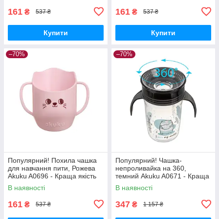
161
161
₴
₴
537 ₴
537 ₴
Купити
Купити
–70%
–70%
Популярний! Похила чашка
Популярний! Чашка-
для навчання пити, Рожева
непроливайка на 360,
Akuku A0696 - Краща якість
темний Akuku A0671 - Краща
тільки на Nukleon.com.ua
якість тільки на
В наявності
В наявності
Nukleon.com.ua
161
347
₴
₴
537 ₴
1 157 ₴