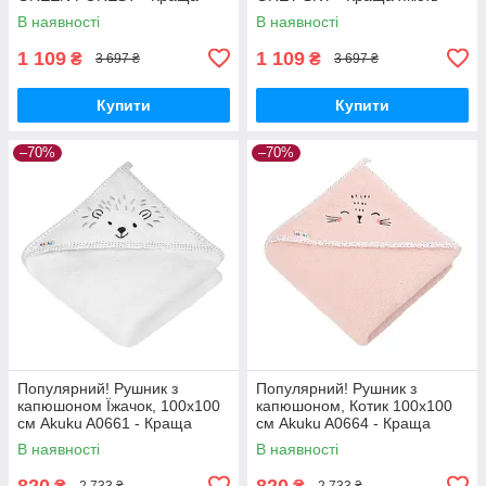
якість тільки на
тільки на Nukleon.com.ua
В наявності
В наявності
Nukleon.com.ua
1 109
1 109
₴
₴
3 697 ₴
3 697 ₴
Купити
Купити
–70%
–70%
Популярний! Рушник з
Популярний! Рушник з
капюшоном Їжачок, 100x100
капюшоном, Котик 100x100
см Akuku A0661 - Краща
см Akuku A0664 - Краща
якість тільки на
якість тільки на
В наявності
В наявності
Nukleon.com.ua
Nukleon.com.ua
820
820