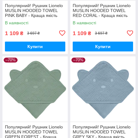
Популярний! Рушник Lionelo
Популярний! Рушник Lionelo
MUSLIN HOODED TOWEL
MUSLIN HOODED TOWEL
PINK BABY - Краща якість
RED CORAL - Краща якість
тільки на Nukleon.com.ua
тільки на Nukleon.com.ua
В наявності
В наявності
1 109
1 109
₴
₴
3 697 ₴
3 697 ₴
Купити
Купити
–70%
–70%
Популярний! Рушник Lionelo
Популярний! Рушник Lionelo
MUSLIN HOODED TOWEL
MUSLIN HOODED TOWEL
GREEN FOREST - Краща
GREY SKY - Краща якість