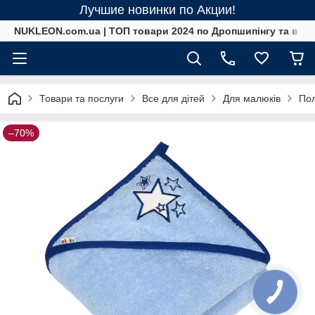
Лучшие новинки по Акции!
NUKLEON.com.ua | ТОП товари 2024 по Дропшипінгу та в ро
Товари та послуги
Все для дітей
Для малюків
По
–70%