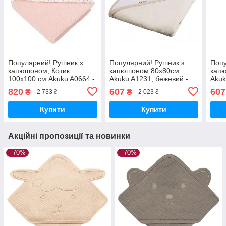
Популярний! Рушник з
Популярний! Рушник з
Попу
капюшоном, Котик
капюшоном 80x80см
кап
100x100 см Akuku A0664 -
Akuku A1231, бежевий -
Akuk
Краща якість тільки на
Краща якість тільки на
A123
820
607
607
₴
₴
2 733 ₴
2 023 ₴
Nukleon.com.ua
Nukleon.com.ua
тіль
Купити
Купити
Акційні пропозиції та новинки
–70%
–70%