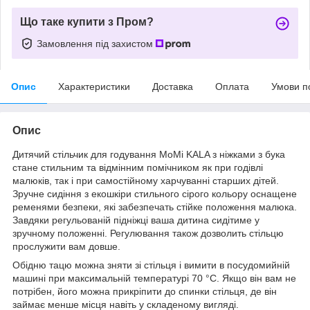
Що таке купити з Пром?
Замовлення під захистом
Опис
Характеристики
Доставка
Оплата
Умови п
Опис
Дитячий стільчик для годування MoMi KALA з ніжками з бука
стане стильним та відмінним помічником як при годівлі
малюків, так і при самостійному харчуванні старших дітей.
Зручне сидіння з екошкіри стильного сірого кольору оснащене
ременями безпеки, які забезпечать стійке положення малюка.
Завдяки регульованій підніжці ваша дитина сидітиме у
зручному положенні. Регулювання також дозволить стільцю
прослужити вам довше.
Обідню тацю можна зняти зі стільця і вимити в посудомийній
машині при максимальній температурі 70 °C. Якщо він вам не
потрібен, його можна прикріпити до спинки стільця, де він
займає менше місця навіть у складеному вигляді.