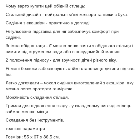
Чому варто купити цей обідній стілець:
Стильний дизайн - нейтральні м'які кольори та ніжки з бука.
Сидіння з екошкіри - практично у догляді.
Регульована підставка для ніг забезпечує комфорт при
сидінні.
Знімна обідня таця - її можна легко зняти з обіднього стільця і
вимити під струменем води або в посудомийній машині.
2 положення підносу - для зручності дітей різного віку.
Ремені безпеки забезпечують стійке становище дитини під час
їжі.
Легко доглядати – чохол сидіння виготовлений з екошкіри, яку
можна легко протерти ганчіркою.
Можливість складання стільця.
Тримач для підношення ззаду - у складеному вигляді стілець
займає менше місця.
Складання без інструментів.
технічні параметри:
Розміри: 55 х 67 х 86,5 см.