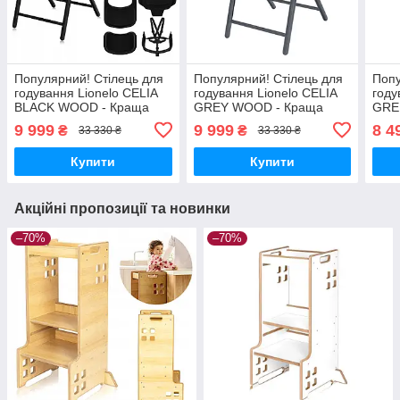
Популярний! Стілець для
Популярний! Стілець для
Попу
годування Lionelo CELIA
годування Lionelo CELIA
году
BLACK WOOD - Краща
GREY WOOD - Краща
GRE
якість тільки на
якість тільки на
якіс
9 999
9 999
8 4
₴
₴
33 330 ₴
33 330 ₴
Nukleon.com.ua
Nukleon.com.ua
Nukl
Купити
Купити
Акційні пропозиції та новинки
–70%
–70%