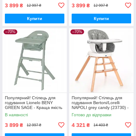
3 899
3 899
₴
₴
12 997 ₴
12 997 ₴
Купити
Купити
–70%
–70%
Популярний! Стілець для
Популярний! Стілець для
годування Lionelo BENY
годування Bertoni/Lorelli
GREEN SAGE - Краща якість
NAPOLI grey candy (23730) -
тільки на Nukleon.com.ua
Краща якість тільки на
В наявності
Готово до відправки
Nukleon.com.ua
3 899
4 321
₴
₴
12 997 ₴
14 403 ₴