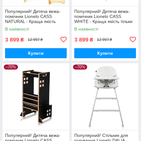
Популярний! Дитяча вежа-
Популярний! Дитяча вежа-
помічник Lionelo CASS
помічник Lionelo CASS
NATURAL - Краща якість
WHITE - Краща якість тільки
тільки на Nukleon.com.ua
на Nukleon.com.ua
В наявності
В наявності
3 899
3 899
₴
₴
12 997 ₴
12 997 ₴
Купити
Купити
–70%
–70%
Популярний! Дитяча вежа-
Популярний! Стільчик для
помічник Lionelo CASS
годування Lionelo DALIA