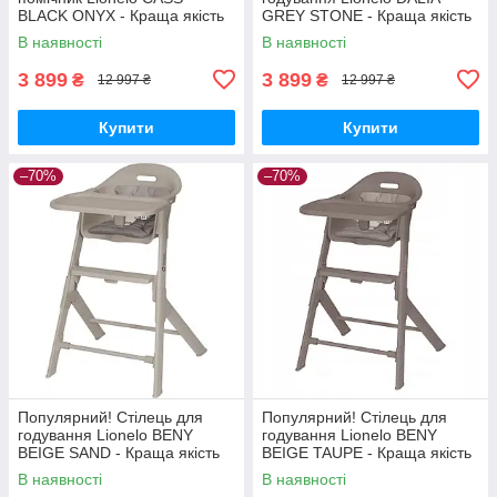
BLACK ONYX - Краща якість
GREY STONE - Краща якість
тільки на Nukleon.com.ua
тільки на Nukleon.com.ua
В наявності
В наявності
3 899
3 899
₴
₴
12 997 ₴
12 997 ₴
Купити
Купити
–70%
–70%
Популярний! Стілець для
Популярний! Стілець для
годування Lionelo BENY
годування Lionelo BENY
BEIGE SAND - Краща якість
BEIGE TAUPE - Краща якість
тільки на Nukleon.com.ua
тільки на Nukleon.com.ua
В наявності
В наявності