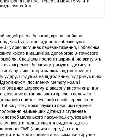
 електронні платежі. Тепер ви можете купити
окидаючи сайту.
найвищий рівень безпеки, крісло пройшло
 під час будь-якої подорожі забезпечують
 який чудово поглинає перевантаження, і оболонка
овити крісло в машині за допомогою 3-точкового
омобіля. Спеціальні зелені напрямні, які вказують
-точкові ремені безпеки утримують дитину в
хисту чутливої шкіри малюка. від можливого
илу удару. Подушка на підголівнику підтримує шию
ідголівником, посиленим Memory Foam і
окно.Завдяки широкому діапазону висоти сидіння
ize дозволяє встановлювати крісло в положенні
дований і найбезпечніший спосіб перевезення
до 150 см, тому може служити першим і єдиним
 положення найменших дітей.13-ступеневе
вих потреб маленького пасажира.Регулювання
уть змінювати налаштування сидіння однією
положенні FWF (лицьом вперед), і одне
ому дитина може прийняти максимально зручне