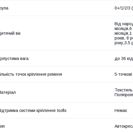
рупа
0+/1/2/3 (
Від народ
місяців,6
итячий вік
місяців,1 
років, 8 р
року,3.5 
опустима вага
до 36 кгд
ількість точок кріплення ременя
5-точкові
Текстиль
атеріал
Поліпроп
ідтримка системи кріплення Isofix
Немає
ип
Автокрес