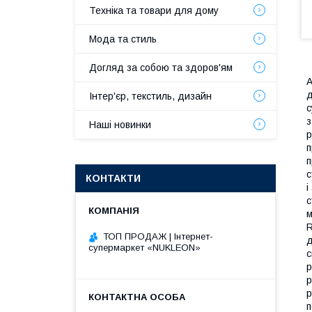
Техніка та товари для дому
Мода та стиль
Догляд за собою та здоров'ям
A
д
Інтер'єр, текстиль, дизайн
с
з
Наші новинки
р
п
п
с
КОНТАКТИ
і
с
м
R
ТОП ПРОДАЖ | Інтернет-
д
супермаркет «NUKLEON»
с
р
р
р
п