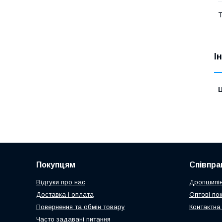
Т
І
Ц
Покупцям
Співпра
Відгуки про нас
Дропшипін
Доставка і оплата
Оптові по
Повернення та обмін товару
Контактна
Часто задавані питання