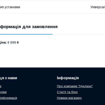
ип установки
Універса
нформація для замовлення
іна:
6 699 ₴
ця з нами
Інформація
г
Про компанію "Нуклеон"
купки
Статті та блог
 інформація
Новини магазину