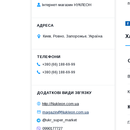
п
Інтернет-магазин НУКЛЕОН
Х
Киев, Ровно, Запорожье, Україна
+380 (66) 188-69-99
+380 (66) 188-69-99
В
К
http://Nukleon.com.ua
magazin@Nukleon.com.ua
@ukr_super_market
Г
0990177727