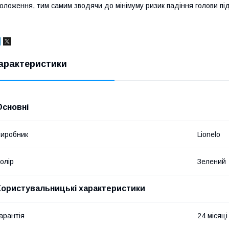
оложення, тим самим зводячи до мінімуму ризик падіння голови під
арактеристики
Основні
иробник
Lionelo
олір
Зелений
Користувальницькі характеристики
арантія
24 місяці