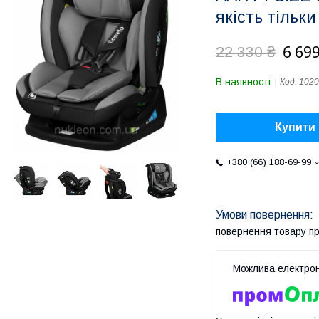
якість тільк
6 699
22 330 ₴
В наявності
Код:
102
Купити
+380 (66) 188-69-99
повернення товару п