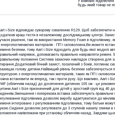
У компанії підключені
будь-який товар не п
art i-Size відповідає суворому схваленню R129. Щоб забезпечити 
одаткові краш-тести в незалежному дослідницькому центрі. Захист
учасні рішення, такі як використання Memory Foam в підголівнику,
 енергопоглинаючих матеріалів - ПП і скловолокна.Ви можете встан
еменя безпеки, тому Aart i-Size підходить для будь-якої моделі авт
равильний напрямок, допомагають правильно направляти ремені. 5
равильному положенні Система захисних накладок створена для за
тирання.Додатковий бічний захист, посилений з боків, поглинає с
 захищає голову дитини.Найвищий рівень безпеки забезпечується п
труктурою з енергопоглинаючих матеріалів, таких як ПП і скловол
ожна встановити як вперед, так і проти руху. Що важливо, Aart i-S
WF (обличчям назад) до досягнення дитиною 105 см - це рекомен
итини.Aart i-Size призначений для дітей у зростовій групі від 40 
идінням.Зменшення і поперекова вставка забезпечують правильне
егулювання підголівника дозволяє виробу адаптуватися до мінли
еменя інтегровано з регулюванням підголівника, тому батьки мож
укою.Сидіння дозволяє регулювати до 3 ступенів нахилу спинки в 
оложення напівлежачи при установці обличчям назад. Завдяки ць