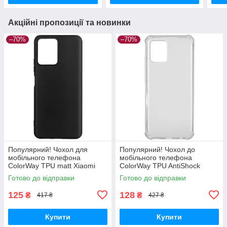
Акційні пропозиції та новинки
–70%
–70%
Популярний! Чохол для
Популярний! Чохол до
мобільного телефона
мобільного телефона
ColorWay TPU matt Xiaomi
ColorWay TPU AntiShock
Redmi Note 12 5G black (CW-
Xiaomi Redmi Note 12 Clear
Готово до відправки
Готово до відправки
CTMXRN125-BK) —
(CW-CTASXRN12) - Краща
Найкраща якість
якість тільки на
125
128
₴
₴
417 ₴
427 ₴
Купити
Купити