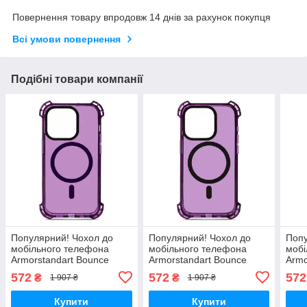
Повернення товару впродовж 14 днів за рахунок покупця
Всі умови повернення
Подібні товари компанії
Популярний! Чохол до
Популярний! Чохол до
Попу
мобільного телефона
мобільного телефона
мобі
Armorstandart Bounce
Armorstandart Bounce
Armo
Apple iPhone 14 Pro Dark
Apple iPhone 15 Pro Dark
Appl
572
572
572
₴
₴
1 907 ₴
1 907 ₴
Purple (ARM75242) -
Purple (ARM74922) -
Dark
Краща якість тільки на
Краща якість тільки на
Кращ
Купити
Купити