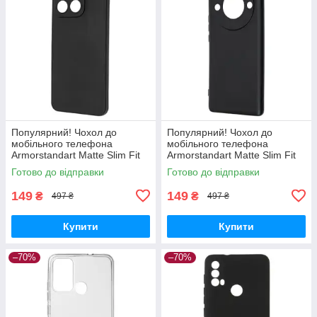
Популярний! Чохол до
Популярний! Чохол до
мобільного телефона
мобільного телефона
Armorstandart Matte Slim Fit
Armorstandart Matte Slim Fit
Honor X8a Camera cover
Honor Magic5 Lite Camera
Готово до відправки
Готово до відправки
Black (ARM69397) - Краща
cover Black (ARM69395) -
якість
Краща
149
149
₴
₴
497 ₴
497 ₴
Купити
Купити
–70%
–70%