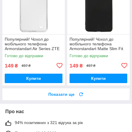
Популярний! Чохол до
Популярний! Чохол до
мобільного телефона
мобільного телефона
Armorstandart Air Series ZTE
Armorstandart Matte Slim Fit
Blade A52 Transparent
Motorola E40 Camera cover
Готово до відправки
Готово до відправки
(ARM63123) - Краща якість
Black (ARM63050) - Краща
тільки на
якість
149
149
₴
₴
497 ₴
497 ₴
Купити
Купити
Показати ще
Про нас
94% позитивних з 321 відгука за рік