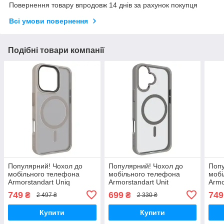
Повернення товару впродовж 14 днів за рахунок покупця
Всі умови повернення
Подібні товари компанії
Популярний! Чохол до
Популярний! Чохол до
Попу
мобільного телефона
мобільного телефона
мобі
Armorstandart Uniq
Armorstandart Unit
Armo
MagSafe Apple iPhone 16
MagSafe Apple iPhone 16
MagS
749
699
749
₴
₴
2 497 ₴
2 330 ₴
Pro Titanium Gold
Plus Titanium Grey
Pro 
(ARM79508) - Краща
(ARM79289) - Краща
(ARM
Купити
Купити
якість
якість