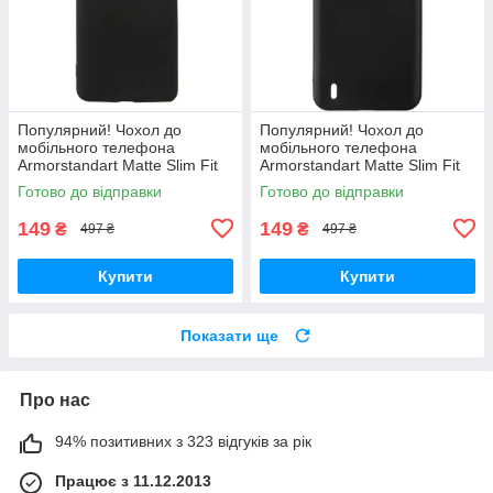
Популярний! Чохол до
Популярний! Чохол до
мобільного телефона
мобільного телефона
Armorstandart Matte Slim Fit
Armorstandart Matte Slim Fit
Motorola E40 Camera cover
Nokia С21 Plus Black
Готово до відправки
Готово до відправки
Black (ARM63050) - Краща
(ARM62194) - Краща якість
якість
тільки на
149
149
₴
₴
497 ₴
497 ₴
Купити
Купити
Показати ще
Про нас
94% позитивних з 323 відгуків за рік
Працює з 11.12.2013