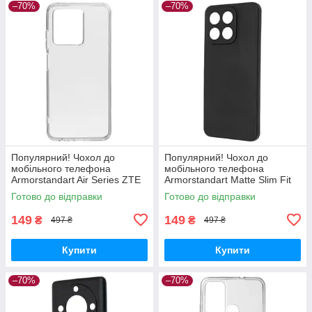
–70%
–70%
Популярний! Чохол до
Популярний! Чохол до
мобільного телефона
мобільного телефона
Armorstandart Air Series ZTE
Armorstandart Matte Slim Fit
Blade V30 Transparent
Honor X8a Camera cover
Готово до відправки
Готово до відправки
(ARM59796) - Краща якість
Black (ARM69397) - Краща
тільки на
якість
149
149
₴
₴
497 ₴
497 ₴
Купити
Купити
–70%
–70%