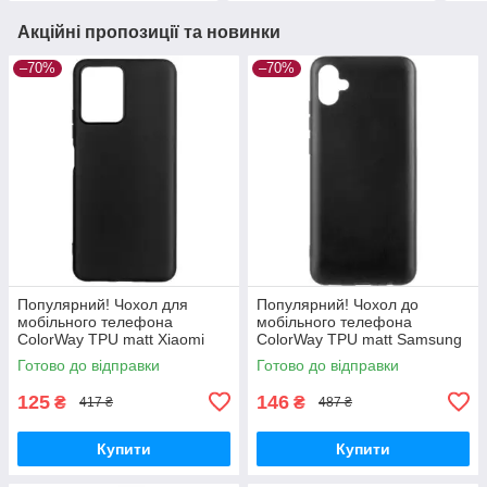
Акційні пропозиції та новинки
–70%
–70%
Популярний! Чохол для
Популярний! Чохол до
мобільного телефона
мобільного телефона
ColorWay TPU matt Xiaomi
ColorWay TPU matt Samsung
Redmi Note 12 5G black (CW-
Galaxy A04e black (CW-
Готово до відправки
Готово до відправки
CTMXRN125-BK) —
CTMSGA042-BK) - Краща
Найкраща якість
якість тільки на
125
146
₴
₴
417 ₴
487 ₴
Купити
Купити