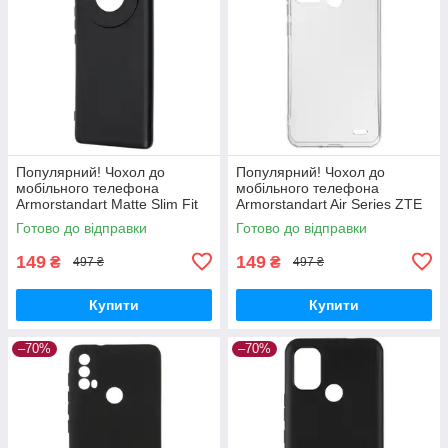
Популярний! Чохол до
Популярний! Чохол до
мобільного телефона
мобільного телефона
Armorstandart Matte Slim Fit
Armorstandart Air Series ZTE
Honor Magic5 Lite Camera
Blade A52 Transparent
Готово до відправки
Готово до відправки
cover Black (ARM69395) -
(ARM63123) - Краща якість
Краща
тільки на
149
149
₴
₴
497 ₴
497 ₴
Купити
Купити
–70%
–70%