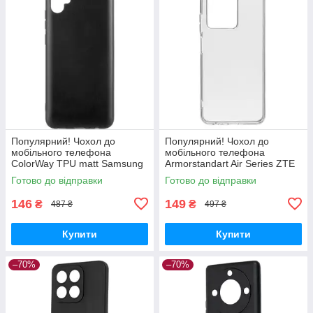
Популярний! Чохол до
Популярний! Чохол до
мобільного телефона
мобільного телефона
ColorWay TPU matt Samsung
Armorstandart Air Series ZTE
Galaxy A04e black (CW-
Blade V30 Transparent
Готово до відправки
Готово до відправки
CTMSGA042-BK) - Краща
(ARM59796) - Краща якість
якість тільки на
тільки на
146
149
₴
₴
487 ₴
497 ₴
Купити
Купити
–70%
–70%