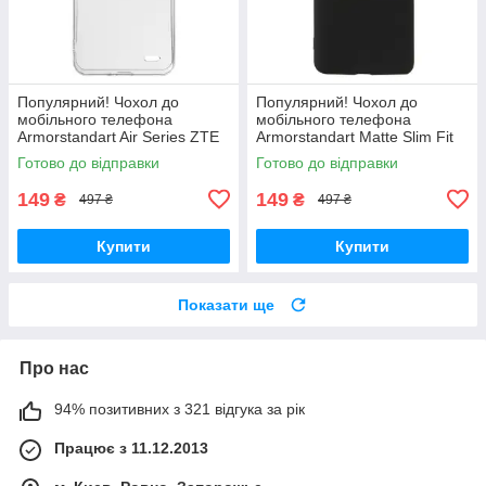
Популярний! Чохол до
Популярний! Чохол до
мобільного телефона
мобільного телефона
Armorstandart Air Series ZTE
Armorstandart Matte Slim Fit
Blade A52 Transparent
Motorola E40 Camera cover
Готово до відправки
Готово до відправки
(ARM63123) - Краща якість
Black (ARM63050) - Краща
тільки на
якість
149
149
₴
₴
497 ₴
497 ₴
Купити
Купити
Показати ще
Про нас
94% позитивних з 321 відгука за рік
Працює з 11.12.2013