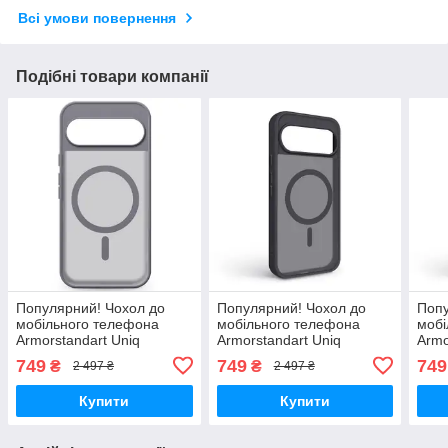
Всі умови повернення
Подібні товари компанії
Популярний! Чохол до
Популярний! Чохол до
Попу
мобільного телефона
мобільного телефона
мобі
Armorstandart Uniq
Armorstandart Uniq
Armo
MagCase Google Pixel 10
MagSafe Google Pixel 9 / 9
MagS
749
749
749
₴
₴
2 497 ₴
2 497 ₴
Pro XL / 9 Pro XL Titanium
Pro Black (ARM80910) -
Pro 
Grey (ARM87923) -
Краща якість тільки
Кращ
Купити
Купити