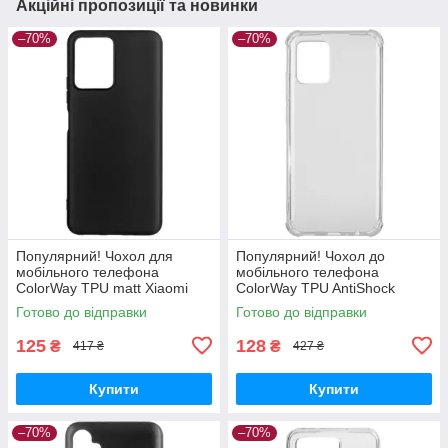
Акційні пропозиції та новинки
–70%
–70%
Популярний! Чохол для
Популярний! Чохол до
мобільного телефона
мобільного телефона
ColorWay TPU matt Xiaomi
ColorWay TPU AntiShock
Redmi Note 12 5G black (CW-
Xiaomi Redmi Note 12 Clear
Готово до відправки
Готово до відправки
CTMXRN125-BK) —
(CW-CTASXRN12) - Краща
Найкраща якість
якість тільки на
125
128
₴
₴
417 ₴
427 ₴
Купити
Купити
–70%
–70%