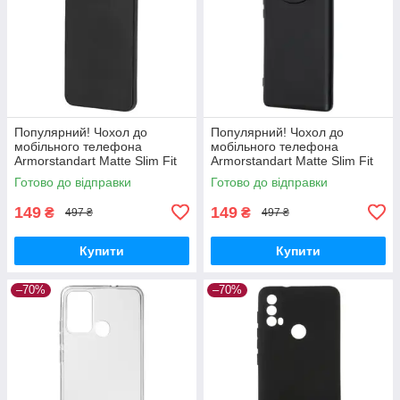
Популярний! Чохол до
Популярний! Чохол до
мобільного телефона
мобільного телефона
Armorstandart Matte Slim Fit
Armorstandart Matte Slim Fit
Honor X8a Camera cover
Honor Magic5 Lite Camera
Готово до відправки
Готово до відправки
Black (ARM69397) - Краща
cover Black (ARM69395) -
якість
Краща
149
149
₴
₴
497 ₴
497 ₴
Купити
Купити
–70%
–70%