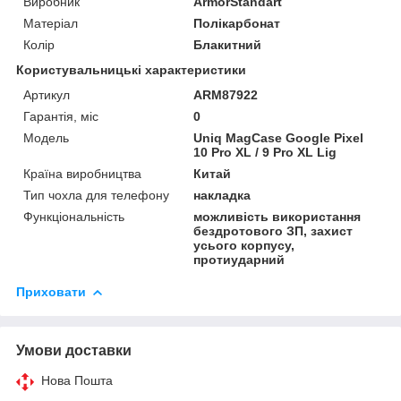
Виробник
ArmorStandart
Матеріал
Полікарбонат
Колір
Блакитний
Користувальницькі характеристики
Артикул
ARM87922
Гарантія, міс
0
Мoдель
Uniq MagCase Google Pixel
10 Pro XL / 9 Pro XL Lig
Країна виробництва
Китай
Тип чохла для телефону
накладка
Функціональність
можливість використання
бездротового ЗП, захист
усього корпусу,
протиударний
Приховати
Умови доставки
Нова Пошта