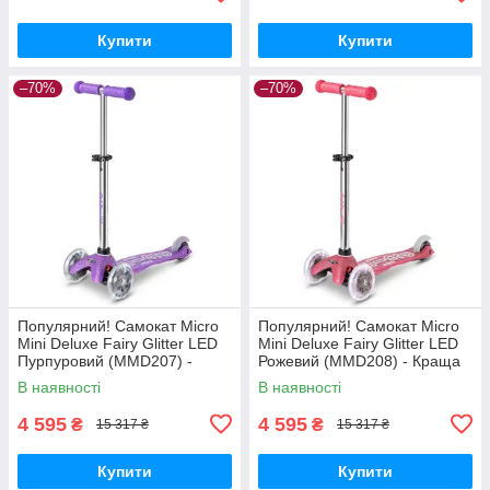
Купити
Купити
–70%
–70%
Популярний! Самокат Micro
Популярний! Самокат Micro
Mini Deluxe Fairy Glitter LED
Mini Deluxe Fairy Glitter LED
Пурпуровий (MMD207) -
Рожевий (MMD208) - Краща
Краща якість тільки на
якість тільки на
В наявності
В наявності
Nukleon.com.ua
Nukleon.com.ua
4 595
4 595
₴
₴
15 317 ₴
15 317 ₴
Купити
Купити