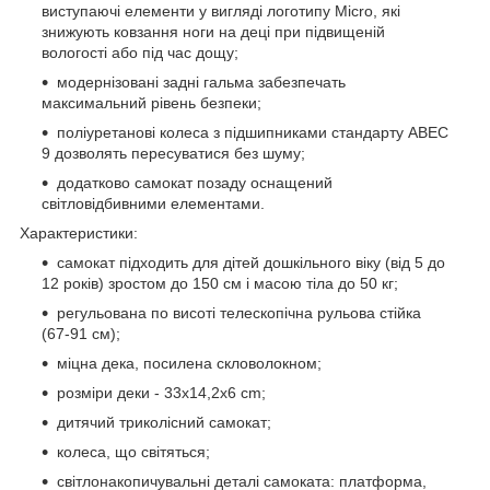
виступаючі елементи у вигляді логотипу Micro, які
знижують ковзання ноги на деці при підвищеній
вологості або під час дощу;
модернізовані задні гальма забезпечать
максимальний рівень безпеки;
поліуретанові колеса з підшипниками стандарту АВЕС
9 дозволять пересуватися без шуму;
додатково самокат позаду оснащений
світловідбивними елементами.
Характеристики:
самокат підходить для дітей дошкільного віку (від 5 до
12 років) зростом до 150 см і масою тіла до 50 кг;
регульована по висоті телескопічна рульова стійка
(67-91 см);
міцна дека, посилена скловолокном;
розміри деки - 33х14,2х6 cm;
дитячий триколісний самокат;
колеса, що світяться;
світлонакопичувальні деталі самоката: платформа,