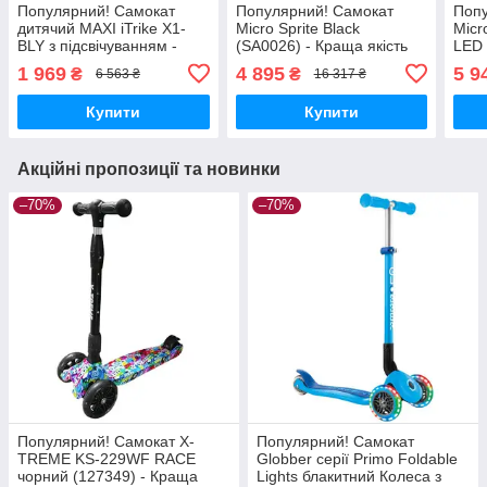
Популярний! Самокат
Популярний! Самокат
Попу
дитячий MAXI iTrike X1-
Micro Sprite Black
Micr
BLY з підсвічуванням -
(SA0026) - Краща якість
LED
Краща якість тільки на
тільки на Nukleon.com.ua
(MMD
1 969
4 895
5 9
₴
₴
6 563 ₴
16 317 ₴
Nukleon.com.ua
тіль
Купити
Купити
Акційні пропозиції та новинки
–70%
–70%
Популярний! Самокат X-
Популярний! Самокат
TREME KS-229WF RACE
Globber серії Primo Foldable
чорний (127349) - Краща
Lights блакитний Колеса з