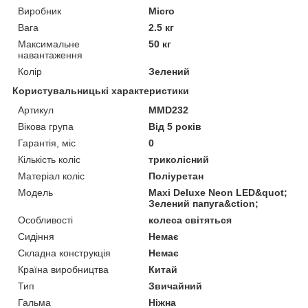
Виробник
Micro
Вага
2.5 кг
Максимальне
50 кг
навантаження
Колір
Зелений
Користувальницькі характеристики
Артикул
MMD232
Вікова група
Від 5 років
Гарантія, міс
0
Кількість коліс
триколісний
Матеріал коліс
Поліуретан
Мoдель
Maxi Deluxe Neon LED&quot;
Зелений папуга&ction;
Особливості
колеса світяться
Сидіння
Немає
Складна конструкція
Немає
Країна виробництва
Китай
Тип
Звичайний
Гальма
Ніжна