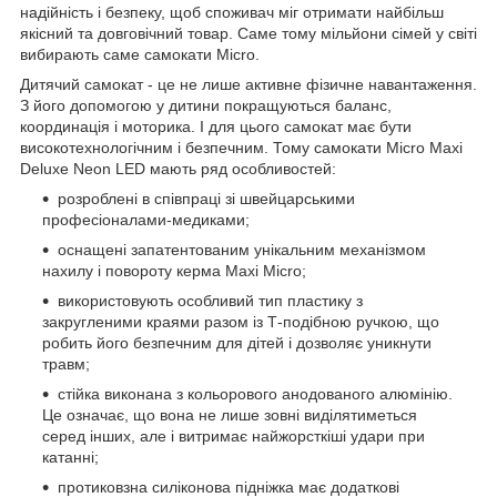
надійність і безпеку, щоб споживач міг отримати найбільш
якісний та довговічний товар. Саме тому мільйони сімей у світі
вибирають саме самокати Micro.
Дитячий самокат - це не лише активне фізичне навантаження.
З його допомогою у дитини покращуються баланс,
координація і моторика. І для цього самокат має бути
високотехнологічним і безпечним. Тому самокати Micro Maxi
Deluxe Neon LED мають ряд особливостей:
розроблені в співпраці зі швейцарськими
професіоналами-медиками;
оснащені запатентованим унікальним механізмом
нахилу і повороту керма Maxi Micro;
використовують особливий тип пластику з
закругленими краями разом із Т-подібною ручкою, що
робить його безпечним для дітей і дозволяє уникнути
травм;
стійка виконана з кольорового анодованого алюмінію.
Це означає, що вона не лише зовні виділятиметься
серед інших, але і витримає найжорсткіші удари при
катанні;
протиковзна силіконова підніжка має додаткові