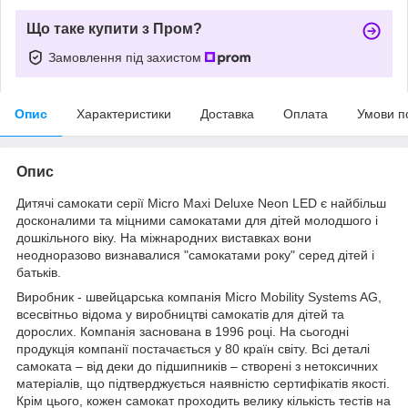
Що таке купити з Пром?
Замовлення під захистом
Опис
Характеристики
Доставка
Оплата
Умови п
Опис
Дитячі самокати серії Micro Maxi Deluxe Neon LED є найбільш
досконалими та міцними самокатами для дітей молодшого і
дошкільного віку. На міжнародних виставках вони
неодноразово визнавалися "самокатами року" серед дітей і
батьків.
Виробник - швейцарська компанія Micro Mobility Systems AG,
всесвітньо відома у виробництві самокатів для дітей та
дорослих. Компанія заснована в 1996 році. На сьогодні
продукція компанії постачається у 80 країн світу. Всі деталі
самоката – від деки до підшипників – створені з нетоксичних
матеріалів, що підтверджується наявністю сертифікатів якості.
Крім цього, кожен самокат проходить велику кількість тестів на