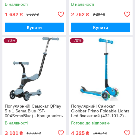
якість тільки на
підсвічуванням (432-101-3) -
В наявності
В наявності
Nukleon.com.ua
Краща якість тільки на
1 682
2 762
₴
₴
5 607 ₴
9 207 ₴
Купити
Купити
–70%
–70%
Популярний! Самокат QPlay
Популярний! Самокат
5 в 1 Sema Blue (ST-
Globber Primo Foldable Lights
004SemaBlue) - Краща якість
Led блакитний (432-101-2) -
тільки на Nukleon.com.ua
Краща якість тільки на
В наявності
Готово до відправки
Nukleon.com.ua
3 101
4 325
₴
₴
10 337 ₴
14 417 ₴