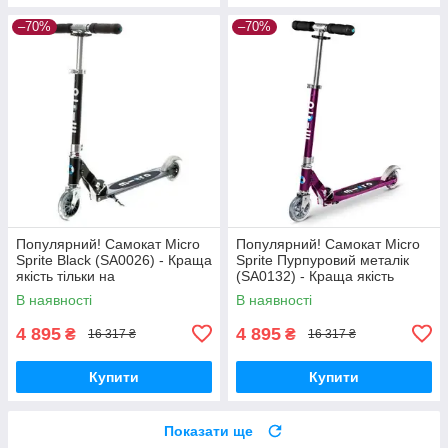
–70%
–70%
Популярний! Самокат Micro
Популярний! Самокат Micro
Sprite Black (SA0026) - Краща
Sprite Пурпуровий металік
якість тільки на
(SA0132) - Краща якість
Nukleon.com.ua
тільки на Nukleon.com.ua
В наявності
В наявності
4 895
4 895
₴
₴
16 317 ₴
16 317 ₴
Купити
Купити
Показати ще