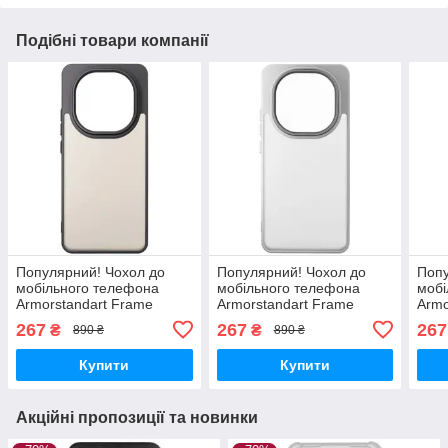
Подібні товари компанії
Популярний! Чохол до
Популярний! Чохол до
Попу
мобільного телефона
мобільного телефона
мобі
Armorstandart Frame
Armorstandart Frame
Armo
Xiaomi Redmi Note 15 4G
Xiaomi Redmi Note 15 4G
Xiao
267
267
267
₴
₴
890 ₴
890 ₴
Black (ARM90007) - Краща
Grey (ARM90009) - Краща
Ligh
якість тільки на
якість тільки на
Кращ
Купити
Купити
Акційні пропозиції та новинки