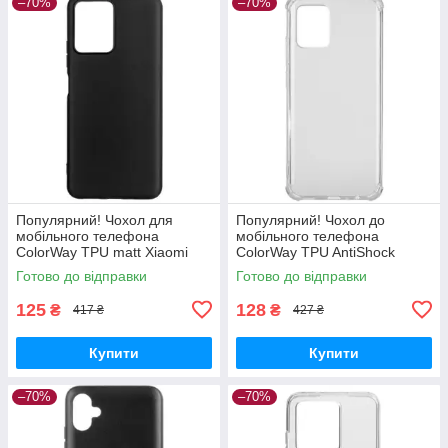
–70%
–70%
Популярний! Чохол для
Популярний! Чохол до
мобільного телефона
мобільного телефона
ColorWay TPU matt Xiaomi
ColorWay TPU AntiShock
Redmi Note 12 5G black (CW-
Xiaomi Redmi Note 12 Clear
Готово до відправки
Готово до відправки
CTMXRN125-BK) —
(CW-CTASXRN12) - Краща
Найкраща якість
якість тільки на
125
128
₴
₴
417 ₴
427 ₴
Купити
Купити
–70%
–70%