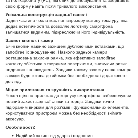
та полікарбонату (PC), які стійкі до зношування та зберігають
свою форму навіть після тривалого використання.
Унікальна конструкція задньої панелі
Задня частина чохла має напівпрозору матову текстуру, яка
додає естетичності та дозволяє логотипу смартфона
залишатися видимим, підкреслюючи його індивідуальність.
Захист кнопок і камер
Бічні кнопки надійно захищені дублюючими вставками, що
запобігає їх зношуванню. Навколо задньої камери
розташована захисна рамка, яка ефективно запобігає
контакту об’єктива з твердими поверхнями, знижуючи ризик
подряпин і пошкоджень. Завдяки такому захисту ваша камера
завжди буде готова до зйомки без необхідності додаткового
догляду.
Міцне прилягання та зручність використання
Чохол щільно прилягає до корпусу смартфона, забезпечуючи
повний захист задньої стінки та торців. Завдяки точно
підібраним вирізам для роз'ємів і функціональних елементів,
користуватися пристроєм можна без необхідності знімати
аксесуар.
Особливості:
Надійний захист від ударів і подряпин.