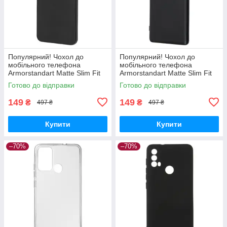
Популярний! Чохол до
Популярний! Чохол до
мобільного телефона
мобільного телефона
Armorstandart Matte Slim Fit
Armorstandart Matte Slim Fit
Honor X8a Camera cover
Honor Magic5 Lite Camera
Готово до відправки
Готово до відправки
Black (ARM69397) - Краща
cover Black (ARM69395) -
якість
Краща
149
149
₴
₴
497 ₴
497 ₴
Купити
Купити
–70%
–70%