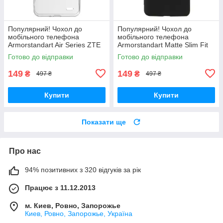
Популярний! Чохол до
Популярний! Чохол до
мобільного телефона
мобільного телефона
Armorstandart Air Series ZTE
Armorstandart Matte Slim Fit
Blade A52 Transparent
Motorola E40 Camera cover
Готово до відправки
Готово до відправки
(ARM63123) - Краща якість
Black (ARM63050) - Краща
тільки на
якість
149
149
₴
₴
497 ₴
497 ₴
Купити
Купити
Показати ще
Про нас
94% позитивних з 320 відгуків за рік
Працює з 11.12.2013
м. Киев, Ровно, Запорожье
Киев, Ровно, Запорожье, Україна