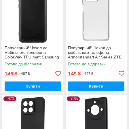
Популярний! Чохол до
Популярний! Чохол до
мобільного телефона
мобільного телефона
ColorWay TPU matt Samsung
Armorstandart Air Series ZTE
Galaxy A04e black (CW-
Blade V30 Transparent
Готово до відправки
Готово до відправки
CTMSGA042-BK) - Краща
(ARM59796) - Краща якість
якість тільки на
тільки на
146
149
₴
₴
487 ₴
497 ₴
Купити
Купити
–70%
–70%