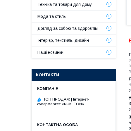
Техніка та товари для дому
Мода та стиль
Догляд за собою та здоров'ям
Інтер'єр, текстиль, дизайн
Наші новинки
з
п
п
КОНТАКТИ
Я
Ч
з
У
ТОП ПРОДАЖ | Інтернет-
З
супермаркет «NUKLEON»
з
З
Б
р