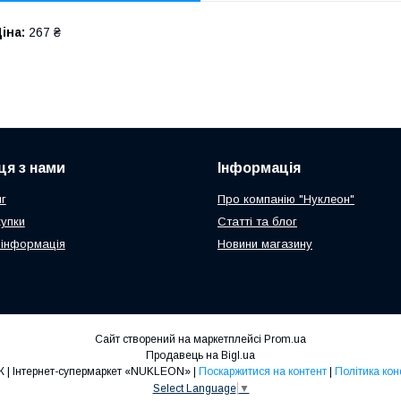
іна:
267 ₴
ця з нами
Інформація
г
Про компанію "Нуклеон"
купки
Статті та блог
 інформація
Новини магазину
Сайт створений на маркетплейсі
Prom.ua
Продавець на Bigl.ua
ТОП ПРОДАЖ | Інтернет-супермаркет «NUKLEON» |
Поскаржитися на контент
|
Політика кон
Select Language
▼