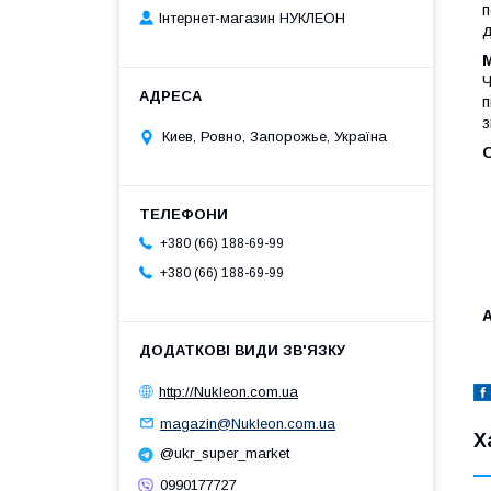
п
Інтернет-магазин НУКЛЕОН
д
М
Ч
п
з
Киев, Ровно, Запорожье, Україна
+380 (66) 188-69-99
+380 (66) 188-69-99
http://Nukleon.com.ua
magazin@Nukleon.com.ua
Х
@ukr_super_market
0990177727