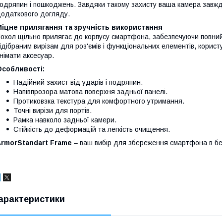
одряпин і пошкоджень. Завдяки такому захисту ваша камера завжд
одаткового догляду.
іцне прилягання та зручність використання
охол щільно прилягає до корпусу смартфона, забезпечуючи повний 
ідібраним вирізам для роз'ємів і функціональних елементів, корис
німати аксесуар.
Особливості:
Надійний захист від ударів і подряпин.
Напівпрозора матова поверхня задньої панелі.
Протиковзка текстура для комфортного утримання.
Точні вирізи для портів.
Рамка навколо задньої камери.
Стійкість до деформацій та легкість очищення.
ArmorStandart Frame
– ваш вибір для збереження смартфона в бе
арактеристики