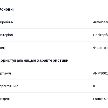
Основні
иробник
ArmorSta
атеріал
Полікарб
олір
Фіолетов
Користувальницькі характеристики
ртикул
ARM9001
арантія, міс
0
Мoдель
Frame Xia