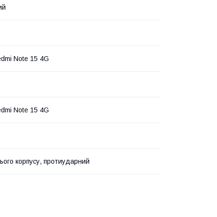
ий
edmi Note 15 4G
edmi Note 15 4G
сього корпусу, протиударний