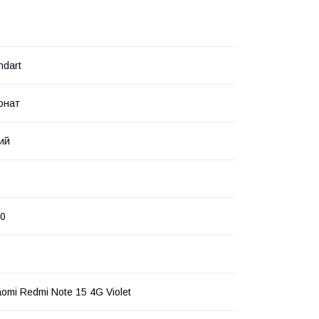
ndart
онат
ий
0
omi Redmi Note 15 4G Violet