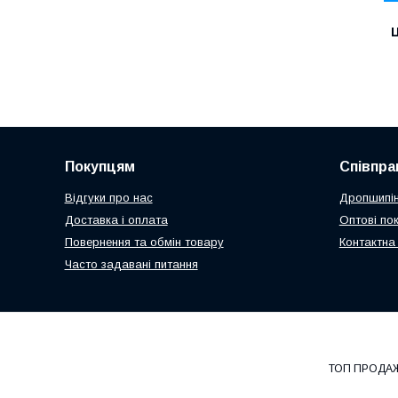
Ц
Покупцям
Співпра
Відгуки про нас
Дропшипін
Доставка і оплата
Оптові по
Повернення та обмін товару
Контактна
Часто задавані питання