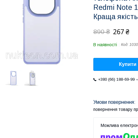
Redmi Note 1
Краща якість
267 ₴
890 ₴
В наявності
Код:
103
Купити
+380 (66) 188-69-99
повернення товару п