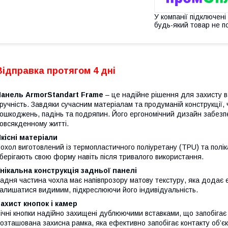
У компанії підключені
будь-який товар не п
Відправка протягом 4 дні
Панель ArmorStandart Frame
– це надійне рішення для захисту в
ручність. Завдяки сучасним матеріалам та продуманій конструкції, 
ошкоджень, падінь та подряпин. Його ергономічний дизайн забез
овсякденному житті.
кісні матеріали
охол виготовлений із термопластичного поліуретану (TPU) та поліка
берігають свою форму навіть після тривалого використання.
нікальна конструкція задньої панелі
адня частина чохла має напівпрозору матову текстуру, яка додає
алишатися видимим, підкреслюючи його індивідуальність.
ахист кнопок і камер
ічні кнопки надійно захищені дублюючими вставками, що запобігає
озташована захисна рамка, яка ефективно запобігає контакту об’є