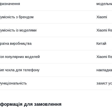
ризначення
модельн
умісність з брендом
Xiaomi
умісність із моделями
Xiaomi R
раїна виробництва
Китай
оп популярних моделей
Xiaomi R
ип чохла для телефону
накладка
ункціональність
захист у
нформація для замовлення