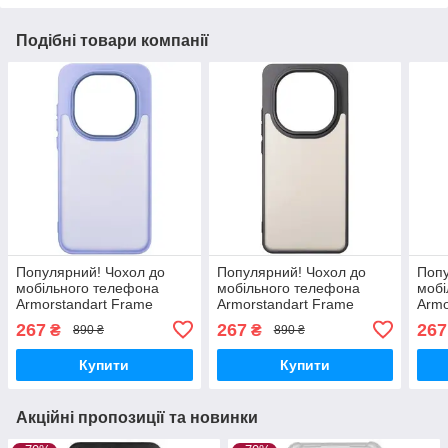
Подібні товари компанії
Популярний! Чохол до
Популярний! Чохол до
Попу
мобільного телефона
мобільного телефона
мобі
Armorstandart Frame
Armorstandart Frame
Armo
Xiaomi Redmi Note 15 Pro
Xiaomi Redmi Note 15 4G
Xiao
267
267
267
₴
₴
890 ₴
890 ₴
5G Violet (ARM90020) -
Black (ARM90007) - Краща
Grey
Краща якість тільки
якість тільки на
якіс
Купити
Купити
Акційні пропозиції та новинки