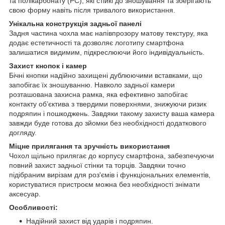
та полікарбонату (PC), які стійкі до зношування та зберігають
свою форму навіть після тривалого використання.
Унікальна конструкція задньої панелі
Задня частина чохла має напівпрозору матову текстуру, яка
додає естетичності та дозволяє логотипу смартфона
залишатися видимим, підкреслюючи його індивідуальність.
Захист кнопок і камер
Бічні кнопки надійно захищені дублюючими вставками, що
запобігає їх зношуванню. Навколо задньої камери
розташована захисна рамка, яка ефективно запобігає
контакту об’єктива з твердими поверхнями, знижуючи ризик
подряпин і пошкоджень. Завдяки такому захисту ваша камера
завжди буде готова до зйомки без необхідності додаткового
догляду.
Міцне прилягання та зручність використання
Чохол щільно прилягає до корпусу смартфона, забезпечуючи
повний захист задньої стінки та торців. Завдяки точно
підібраним вирізам для роз'ємів і функціональних елементів,
користуватися пристроєм можна без необхідності знімати
аксесуар.
Особливості:
Надійний захист від ударів і подряпин.