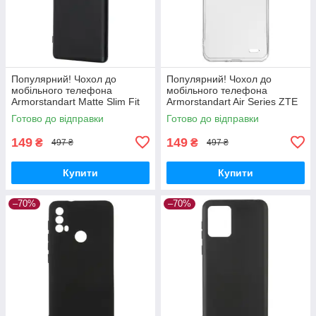
Популярний! Чохол до
Популярний! Чохол до
мобільного телефона
мобільного телефона
Armorstandart Matte Slim Fit
Armorstandart Air Series ZTE
Honor Magic5 Lite Camera
Blade A52 Transparent
Готово до відправки
Готово до відправки
cover Black (ARM69395) -
(ARM63123) - Краща якість
Краща
тільки на
149
149
₴
₴
497 ₴
497 ₴
Купити
Купити
–70%
–70%