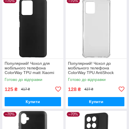
–70%
–70%
Популярний! Чохол для
Популярний! Чохол до
мобільного телефона
мобільного телефона
ColorWay TPU matt Xiaomi
ColorWay TPU AntiShock
Redmi Note 12 5G black (CW-
Xiaomi Redmi Note 12 Clear
Готово до відправки
Готово до відправки
CTMXRN125-BK) —
(CW-CTASXRN12) - Краща
Найкраща якість
якість тільки на
125
128
₴
₴
417 ₴
427 ₴
Купити
Купити
–70%
–70%