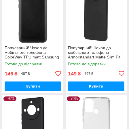
Популярний! Чохол до
Популярний! Чохол до
мобільного телефона
мобільного телефона
ColorWay TPU matt Samsung
Armorstandart Matte Slim Fit
Galaxy A04e black (CW-
Honor X8a Camera cover
Готово до відправки
Готово до відправки
CTMSGA042-BK) - Краща
Black (ARM69397) - Краща
якість тільки на
якість
146
149
₴
₴
487 ₴
497 ₴
Купити
Купити
–70%
–70%