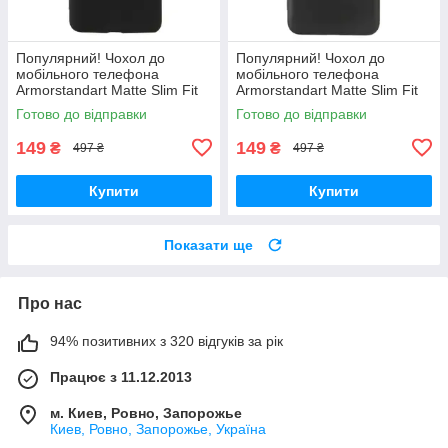
Популярний! Чохол до
Популярний! Чохол до
мобільного телефона
мобільного телефона
Armorstandart Matte Slim Fit
Armorstandart Matte Slim Fit
Motorola E40 Camera cover
Motorola E13 Black
Готово до відправки
Готово до відправки
Black (ARM63050) - Краща
(ARM66141) - Краща якість
якість
тільки на
149
149
₴
₴
497 ₴
497 ₴
Купити
Купити
Показати ще
Про нас
94% позитивних з 320 відгуків за рік
Працює з 11.12.2013
м. Киев, Ровно, Запорожье
Киев, Ровно, Запорожье, Україна