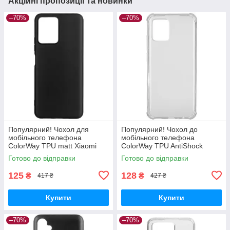
Акційні пропозиції та новинки
–70%
–70%
Популярний! Чохол для
Популярний! Чохол до
мобільного телефона
мобільного телефона
ColorWay TPU matt Xiaomi
ColorWay TPU AntiShock
Redmi Note 12 5G black (CW-
Xiaomi Redmi Note 12 Clear
Готово до відправки
Готово до відправки
CTMXRN125-BK) —
(CW-CTASXRN12) - Краща
Найкраща якість
якість тільки на
125
128
₴
₴
417 ₴
427 ₴
Купити
Купити
–70%
–70%