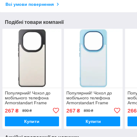
Всі умови повернення
Подібні товари компанії
Популярний! Чохол до
Популярний! Чохол до
Попу
мобільного телефона
мобільного телефона
мобі
Armorstandart Frame
Armorstandart Frame
Armo
Xiaomi Redmi Note 15 5G /
Xiaomi Redmi Note 15 5G /
Xiao
267
267
266
₴
₴
890 ₴
890 ₴
Poco M8 5G Black
Poco M8 5G Light Blue
Plus
(ARM90011) - Краща
(ARM90012) - Краща
Came
Купити
Купити
якість