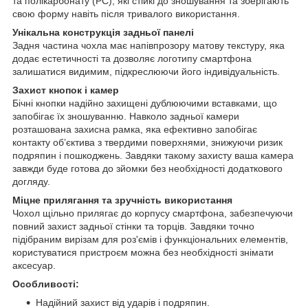
та полікарбонату (PC), які стійкі до зношування та зберігають
свою форму навіть після тривалого використання.
Унікальна конструкція задньої панелі
Задня частина чохла має напівпрозору матову текстуру, яка
додає естетичності та дозволяє логотипу смартфона
залишатися видимим, підкреслюючи його індивідуальність.
Захист кнопок і камер
Бічні кнопки надійно захищені дублюючими вставками, що
запобігає їх зношуванню. Навколо задньої камери
розташована захисна рамка, яка ефективно запобігає
контакту об’єктива з твердими поверхнями, знижуючи ризик
подряпин і пошкоджень. Завдяки такому захисту ваша камера
завжди буде готова до зйомки без необхідності додаткового
догляду.
Міцне прилягання та зручність використання
Чохол щільно прилягає до корпусу смартфона, забезпечуючи
повний захист задньої стінки та торців. Завдяки точно
підібраним вирізам для роз'ємів і функціональних елементів,
користуватися пристроєм можна без необхідності знімати
аксесуар.
Особливості:
Надійний захист від ударів і подряпин.