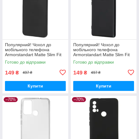
Популярний! Чохол до
Популярний! Чохол до
мобільного телефона
мобільного телефона
Armorstandart Matte Slim Fit
Armorstandart Matte Slim Fit
Honor X8a Camera cover
Honor Magic5 Lite Camera
Готово до відправки
Готово до відправки
Black (ARM69397) - Краща
cover Black (ARM69395) -
якість
Краща
149
149
₴
₴
497 ₴
497 ₴
Купити
Купити
–70%
–70%