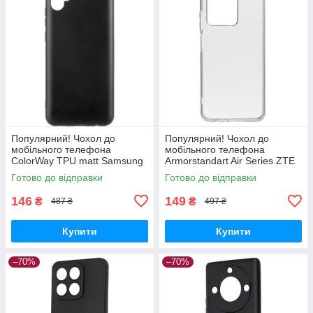
Популярний! Чохол до
Популярний! Чохол до
мобільного телефона
мобільного телефона
ColorWay TPU matt Samsung
Armorstandart Air Series ZTE
Galaxy A04e black (CW-
Blade V30 Transparent
Готово до відправки
Готово до відправки
CTMSGA042-BK) - Краща
(ARM59796) - Краща якість
якість тільки на
тільки на
146
149
₴
₴
487 ₴
497 ₴
Купити
Купити
–70%
–70%