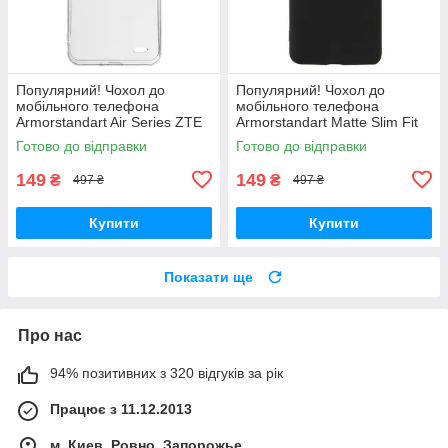
Популярний! Чохол до
Популярний! Чохол до
мобільного телефона
мобільного телефона
Armorstandart Air Series ZTE
Armorstandart Matte Slim Fit
Blade A52 Transparent
Motorola E40 Camera cover
Готово до відправки
Готово до відправки
(ARM63123) - Краща якість
Black (ARM63050) - Краща
тільки на
якість
149
149
₴
₴
497 ₴
497 ₴
Купити
Купити
Показати ще
Про нас
94% позитивних з 320 відгуків за рік
Працює з 11.12.2013
м. Киев, Ровно, Запорожье