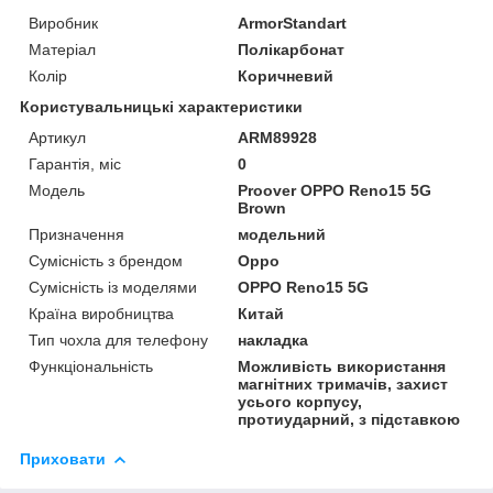
Виробник
ArmorStandart
Матеріал
Полікарбонат
Колір
Коричневий
Користувальницькі характеристики
Артикул
ARM89928
Гарантія, міс
0
Мoдель
Proover OPPO Reno15 5G
Brown
Призначення
модельний
Сумісність з брендом
Oppo
Сумісність із моделями
OPPO Reno15 5G
Країна виробництва
Китай
Тип чохла для телефону
накладка
Функціональність
Можливість використання
магнітних тримачів, захист
усього корпусу,
протиударний, з підставкою
Приховати