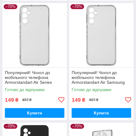
–70%
–70%
Популярний! Чохол до
Популярний! Чохол до
мобільного телефона
мобільного телефона
Armorstandart Air Series
Armorstandart Air Samsung
Samsung A24 4G (A245)
M35 5G (M356) Camera cover
Готово до відправки
Готово до відправки
Camera cover Transparent
Clear (ARM78015) - Краща
(ARM68187) -
якість
149
149
₴
₴
497 ₴
497 ₴
Купити
Купити
–70%
–70%