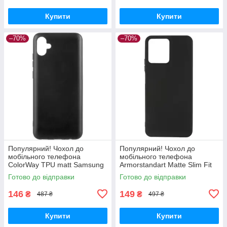
Купити
Купити
–70%
–70%
Популярний! Чохол до
Популярний! Чохол до
мобільного телефона
мобільного телефона
ColorWay TPU matt Samsung
Armorstandart Matte Slim Fit
Galaxy A04e black (CW-
Realme C30s Black
Готово до відправки
Готово до відправки
CTMSGA042-BK) - Краща
(ARM64730) - Краща якість
якість тільки на
тільки на
146
149
₴
₴
487 ₴
497 ₴
Купити
Купити