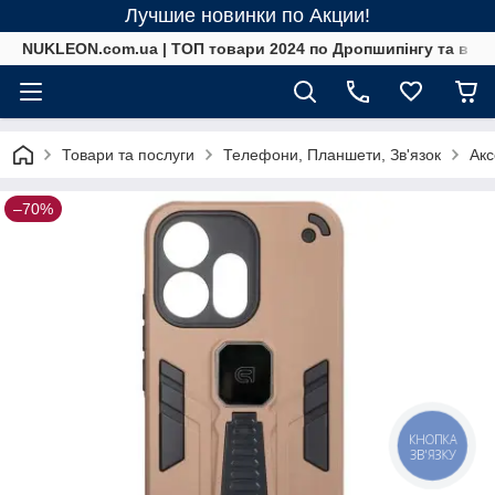
Лучшие новинки по Акции!
NUKLEON.com.ua | ТОП товари 2024 по Дропшипінгу та в ро
Товари та послуги
Телефони, Планшети, Зв'язок
Акс
–70%
КНОПКА
ЗВ'ЯЗКУ