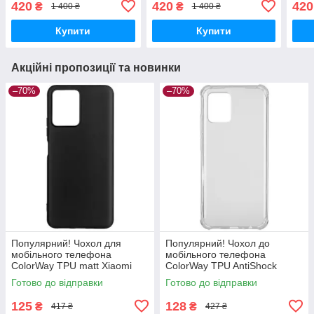
420
420
420
₴
₴
1 400 ₴
1 400 ₴
Reno15 FS 5G Brown
Reno15 FS 5G Grey
(ARM
(ARM89931) - Краща
(ARM89932) - Краща
якіс
Купити
Купити
якість
якість
Акційні пропозиції та новинки
–70%
–70%
Популярний! Чохол для
Популярний! Чохол до
мобільного телефона
мобільного телефона
ColorWay TPU matt Xiaomi
ColorWay TPU AntiShock
Redmi Note 12 5G black (CW-
Xiaomi Redmi Note 12 Clear
Готово до відправки
Готово до відправки
CTMXRN125-BK) —
(CW-CTASXRN12) - Краща
Найкраща якість
якість тільки на
125
128
₴
₴
417 ₴
427 ₴