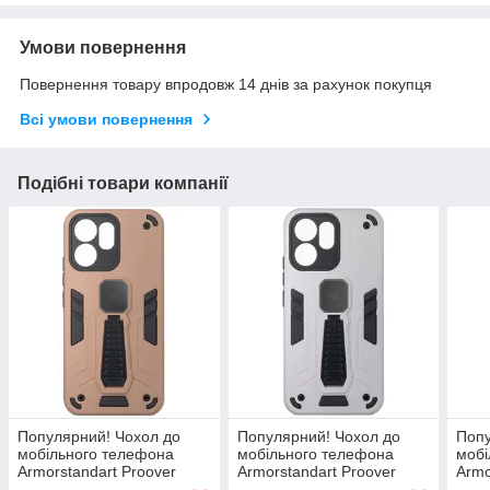
Умови повернення
Повернення товару впродовж 14 днів за рахунок покупця
Всі умови повернення
Подібні товари компанії
Популярний! Чохол до
Популярний! Чохол до
Попу
мобільного телефона
мобільного телефона
мобі
Armorstandart Proover
Armorstandart Proover
Armo
OPPO Reno15 F 5G /
OPPO Reno15 F 5G /
OPP