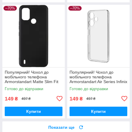
–70%
–70%
Популярний! Чохол до
Популярний! Чохол до
мобільного телефона
мобільного телефона
Armorstandart Matte Slim Fit
Armorstandart Air Series Infinix
Nokia С21 Plus Black
Hot 30i (X669) / Hot 30i NFC
Готово до відправки
Готово до відправки
(ARM62194) - Краща якість
(X669D) Camera cover
тільки на
149
149
₴
₴
497 ₴
497 ₴
Купити
Купити
Показати ще