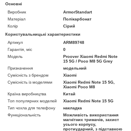
Основні
Виробник
ArmorStandart
Матеріал
Полікарбонат
Колір
Сірий
Користувальницькі характеристики
Артикул
ARM89748
Гарантія, міс
0
Мoдель
Proover Xiaomi Redmi Note
15 5G / Poco M8 5G Grey
Призначення
модельний
Сумісність з брендом
Xiaomi
Сумісність із моделями
Xiaomi Redmi Note 15 5G,
Xiaomi Poco M8
Країна виробництва
Китай
Топ популярних моделей
Xiaomi Redmi Note 15 5G
Тип чохла для телефону
накладка
Функціональність
Можливість використання
магнітних тримачів, захист
усього корпусу,
протиударний, з підставкою