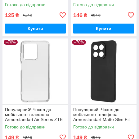
Redmi Note 12 5G black (CW-
Galaxy A04e black (CW-
Готово до відправки
Готово до відправки
CTMXRN125-BK) —
CTMSGA042-BK) - Краща
Найкраща якість
якість тільки на
125
146
₴
₴
417 ₴
487 ₴
Купити
Купити
–70%
–70%
Популярний! Чохол до
Популярний! Чохол до
мобільного телефона
мобільного телефона
Armorstandart Air Series ZTE
Armorstandart Matte Slim Fit
Blade V30 Transparent
Honor X8a Camera cover
Готово до відправки
Готово до відправки
(ARM59796) - Краща якість
Black (ARM69397) - Краща
тільки на
якість
149
149
₴
₴
497 ₴
497 ₴