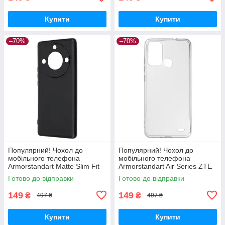
Купити
Купити
–70%
–70%
Популярний! Чохол до
Популярний! Чохол до
мобільного телефона
мобільного телефона
Armorstandart Matte Slim Fit
Armorstandart Air Series ZTE
Honor Magic5 Lite Camera
Blade A52 Transparent
Готово до відправки
Готово до відправки
cover Black (ARM69395) -
(ARM63123) - Краща якість
Краща
тільки на
149
149
₴
₴
497 ₴
497 ₴
Купити
Купити