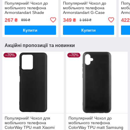
Популярний! Чохол до
Популярний! Чохол до
Попу
мобільного телефона
мобільного телефона
мобі
Armorstandart Shade
Armorstandart G-Case
Armo
Xiaomi Redmi Note 15 5G /
Xiaomi Redmi Note 15 5G /
Xiao
267
349
422
₴
₴
890 ₴
1 163 ₴
Poco M8 5G Black
Poco M8 5G Lilac
Plus
(ARM89856) - Краща
(ARM89969) - Краща
Blac
Купити
Купити
якість
якість
Акційні пропозиції та новинки
–70%
–70%
Популярний! Чохол для
Популярний! Чохол до
мобільного телефона
мобільного телефона
ColorWay TPU matt Xiaomi
ColorWay TPU matt Samsung