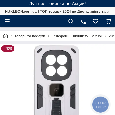
Лучшие новинки по Акции!
NUKLEON.com.ua | ТОП товари 2024 по Дропшипінгу та в ро
Товари та послуги
Телефони, Планшети, Зв'язок
Акс
–70%
КНОПКА
ЗВ'ЯЗКУ