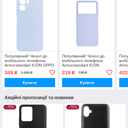
Популярний! Чохол до
Популярний! Чохол до
Попу
мобільного телефона
мобільного телефона
мобі
Armorstandart ICON OPPO
Armorstandart ICON
Armo
A6X 4G Camera cover
Xiaomi Poco F6 Pro
- 6.
349
219
422
₴
₴
1 163 ₴
730 ₴
Lavender (ARM90140) -
Lavender (ARM73519) -
Кращ
Краща якість тільки на
Краща якість тільки на
Купити
Купити
Акційні пропозиції та новинки
–70%
–70%