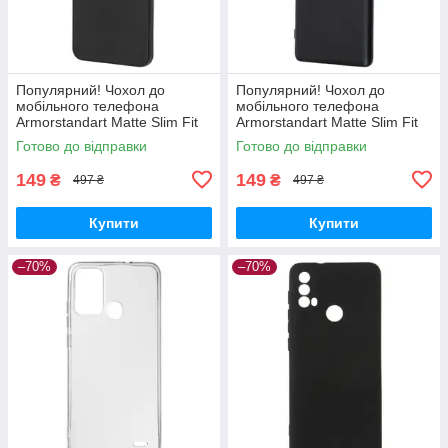
Популярний! Чохол до
Популярний! Чохол до
мобільного телефона
мобільного телефона
Armorstandart Matte Slim Fit
Armorstandart Matte Slim Fit
Honor X8a Camera cover
Honor Magic5 Lite Camera
Готово до відправки
Готово до відправки
Black (ARM69397) - Краща
cover Black (ARM69395) -
якість
Краща
149
149
₴
₴
497 ₴
497 ₴
Купити
Купити
–70%
–70%