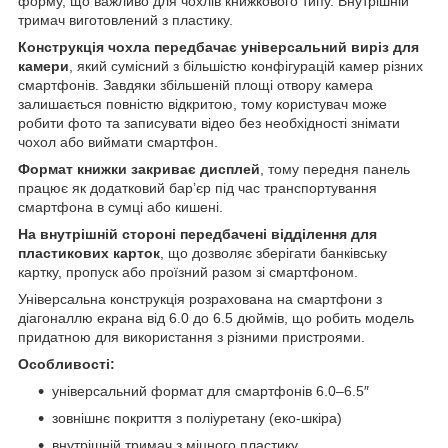
форму, що важливо для чохлів книжкового типу. Внутрішній
тримач виготовлений з пластику.
Конструкція чохла передбачає універсальний виріз для
камери
, який сумісний з більшістю конфігурацій камер різних
смартфонів. Завдяки збільшеній площі отвору камера
залишається повністю відкритою, тому користувач може
робити фото та записувати відео без необхідності знімати
чохол або виймати смартфон.
Формат книжки закриває дисплей
, тому передня панель
працює як додатковий бар’єр під час транспортування
смартфона в сумці або кишені.
На внутрішній стороні передбачені відділення для
пластикових карток
, що дозволяє зберігати банківську
картку, пропуск або проїзний разом зі смартфоном.
Універсальна конструкція розрахована на смартфони з
діагоналлю екрана від 6.0 до 6.5 дюймів, що робить модель
придатною для використання з різними пристроями.
Особливості:
універсальний формат для смартфонів 6.0–6.5″
зовнішнє покриття з поліуретану (еко-шкіра)
внутрішній тримач з міцного пластику