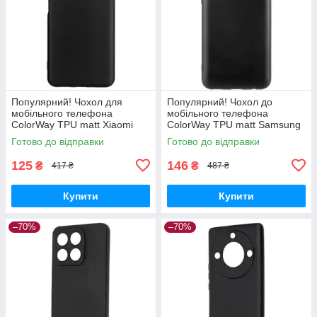
Популярний! Чохол для
Популярний! Чохол до
мобільного телефона
мобільного телефона
ColorWay TPU matt Xiaomi
ColorWay TPU matt Samsung
Redmi Note 12 5G black (CW-
Galaxy A04e black (CW-
Готово до відправки
Готово до відправки
CTMXRN125-BK) —
CTMSGA042-BK) - Краща
Найкраща якість
якість тільки на
125
146
₴
₴
417 ₴
487 ₴
Купити
Купити
–70%
–70%