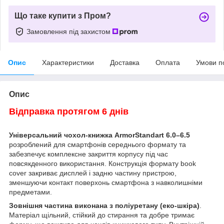
Що таке купити з Пром?
Замовлення під захистом
Опис
Характеристики
Доставка
Оплата
Умови п
Опис
Відправка протягом 6 днів
Універсальний чохол-книжка ArmorStandart 6.0–6.5
розроблений для смартфонів середнього формату та
забезпечує комплексне закриття корпусу під час
повсякденного використання. Конструкція формату book
cover закриває дисплей і задню частину пристрою,
зменшуючи контакт поверхонь смартфона з навколишніми
предметами.
Зовнішня частина виконана з поліуретану (еко-шкіра)
.
Матеріал щільний, стійкий до стирання та добре тримає