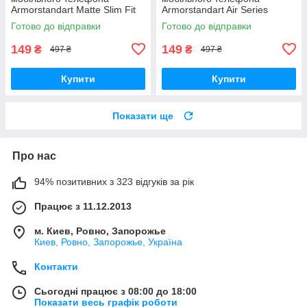
Armorstandart Matte Slim Fit
Armorstandart Air Series
Nokia С21 Plus Black
Samsung A03s (A037)
Готово до відправки
Готово до відправки
(ARM62194) - Краща якість
Transparent (ARM59784) -
тільки на
Краща якість тільки
149
149
₴
₴
497 ₴
497 ₴
Купити
Купити
Показати ще
Про нас
94% позитивних з 323 відгуків за рік
Працює з 11.12.2013
м. Киев, Ровно, Запорожье
Киев, Ровно, Запорожье, Україна
Контакти
Сьогодні працює з 08:00 до 18:00
Показати весь графік роботи