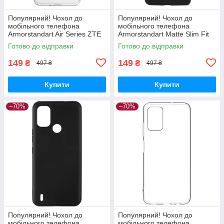
Популярний! Чохол до
Популярний! Чохол до
мобільного телефона
мобільного телефона
Armorstandart Air Series ZTE
Armorstandart Matte Slim Fit
Blade A52 Transparent
Motorola E40 Camera cover
Готово до відправки
Готово до відправки
(ARM63123) - Краща якість
Black (ARM63050) - Краща
тільки на
якість
149
149
₴
₴
497 ₴
497 ₴
Купити
Купити
–70%
–70%
Популярний! Чохол до
Популярний! Чохол до
мобільного телефона
мобільного телефона