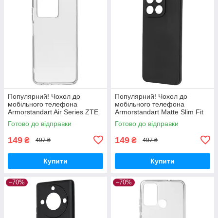
Популярний! Чохол до
Популярний! Чохол до
мобільного телефона
мобільного телефона
Armorstandart Air Series ZTE
Armorstandart Matte Slim Fit
Blade V30 Transparent
Honor X8a Camera cover
Готово до відправки
Готово до відправки
(ARM59796) - Краща якість
Black (ARM69397) - Краща
тільки на
якість
149
149
₴
₴
497 ₴
497 ₴
Купити
Купити
–70%
–70%