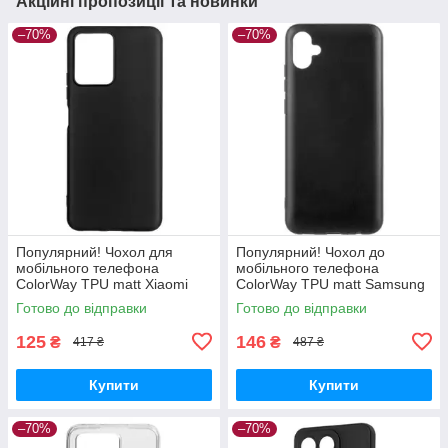
Акційні пропозиції та новинки
–70%
–70%
Популярний! Чохол для
Популярний! Чохол до
мобільного телефона
мобільного телефона
ColorWay TPU matt Xiaomi
ColorWay TPU matt Samsung
Redmi Note 12 5G black (CW-
Galaxy A04e black (CW-
Готово до відправки
Готово до відправки
CTMXRN125-BK) —
CTMSGA042-BK) - Краща
Найкраща якість
якість тільки на
125
146
₴
₴
417 ₴
487 ₴
Купити
Купити
–70%
–70%