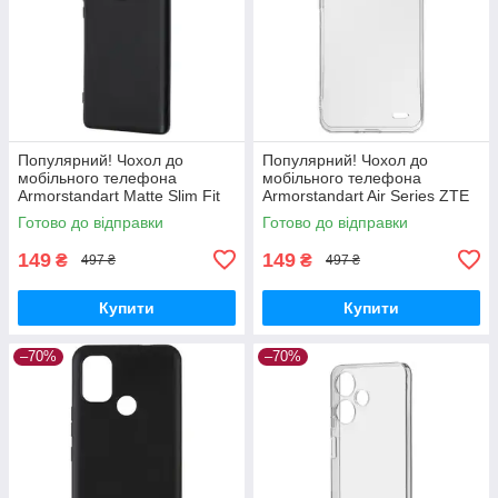
Популярний! Чохол до
Популярний! Чохол до
мобільного телефона
мобільного телефона
Armorstandart Matte Slim Fit
Armorstandart Air Series ZTE
Honor Magic5 Lite Camera
Blade A52 Transparent
Готово до відправки
Готово до відправки
cover Black (ARM69395) -
(ARM63123) - Краща якість
Краща
тільки на
149
149
₴
₴
497 ₴
497 ₴
Купити
Купити
–70%
–70%