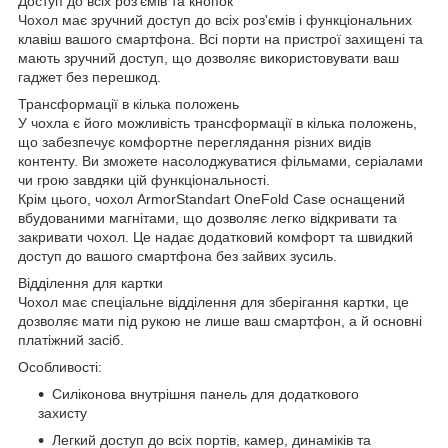
Доступ до всіх роз'ємів та кнопок
Чохол має зручний доступ до всіх роз'ємів і функціональних
клавіш вашого смартфона. Всі порти на пристрої захищені та
мають зручний доступ, що дозволяє використовувати ваш
гаджет без перешкод.
Трансформації в кілька положень
У чохла є його можливість трансформації в кілька положень,
що забезпечує комфортне переглядання різних видів
контенту. Ви зможете насолоджуватися фільмами, серіалами
чи грою завдяки цій функціональності.
Крім цього, чохол ArmorStandart OneFold Case оснащений
вбудованими магнітами, що дозволяє легко відкривати та
закривати чохол. Це надає додатковий комфорт та швидкий
доступ до вашого смартфона без зайвих зусиль.
Відділення для картки
Чохол має спеціальне відділення для зберігання картки, це
дозволяє мати під рукою не лише ваш смартфон, а й основні
платіжний засіб.
Особливості:
Силіконова внутрішня панель для додаткового
захисту
Легкий доступ до всіх портів, камер, динаміків та