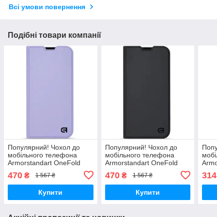
Всі умови повернення
Подібні товари компанії
Популярний! Чохол до
Популярний! Чохол до
Попу
мобільного телефона
мобільного телефона
мобі
Armorstandart OneFold
Armorstandart OneFold
Armo
Case Xiaomi Redmi Note
Case Xiaomi Redmi Note
Case
470
470
314
₴
₴
1 567 ₴
1 567 ₴
15 5G / Poco M8 5G
15 Pro 5G Black
14 P
Lavender (ARM89985) -
(ARM89726) - Краща
(ARM
Купити
Купити
якість