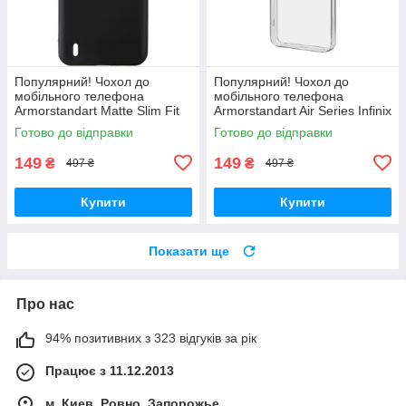
Популярний! Чохол до
Популярний! Чохол до
мобільного телефона
мобільного телефона
Armorstandart Matte Slim Fit
Armorstandart Air Series Infinix
Nokia С21 Plus Black
Hot 30i (X669) / Hot 30i NFC
Готово до відправки
Готово до відправки
(ARM62194) - Краща якість
(X669D) Camera cover
тільки на
149
149
₴
₴
497 ₴
497 ₴
Купити
Купити
Показати ще
Про нас
94% позитивних з 323 відгуків за рік
Працює з 11.12.2013
м. Киев, Ровно, Запорожье