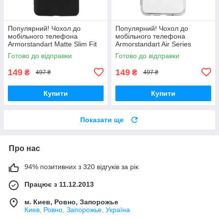
Популярний! Чохол до
Популярний! Чохол до
мобільного телефона
мобільного телефона
Armorstandart Matte Slim Fit
Armorstandart Air Series
Motorola E40 Camera cover
Xiaomi Redmi A2 Camera
Готово до відправки
Готово до відправки
Black (ARM63050) - Краща
cover Transparent
якість
(ARM66532) - Краща
149
149
₴
₴
497 ₴
497 ₴
Купити
Купити
Показати ще
Про нас
94% позитивних з 320 відгуків за рік
Працює з 11.12.2013
м. Киев, Ровно, Запорожье
Киев, Ровно, Запорожье, Україна