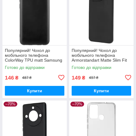
Популярний! Чохол до
Популярний! Чохол до
мобільного телефона
мобільного телефона
ColorWay TPU matt Samsung
Armorstandart Matte Slim Fit
Galaxy A04e black (CW-
Honor X8a Camera cover
Готово до відправки
Готово до відправки
CTMSGA042-BK) - Краща
Black (ARM69397) - Краща
якість тільки на
якість
146
149
₴
₴
487 ₴
497 ₴
Купити
Купити
–70%
–70%