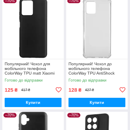
–70%
–70%
Популярний! Чохол для
Популярний! Чохол до
мобільного телефона
мобільного телефона
ColorWay TPU matt Xiaomi
ColorWay TPU AntiShock
Redmi Note 12 5G black (CW-
Xiaomi Redmi Note 12 Clear
Готово до відправки
Готово до відправки
CTMXRN125-BK) —
(CW-CTASXRN12) - Краща
Найкраща якість
якість тільки на
125
128
₴
₴
417 ₴
427 ₴
Купити
Купити
–70%
–70%