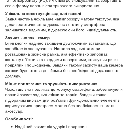
та полікарбонату (PC), які стійкі до зношування та зберігають
свою форму навіть після тривалого використання.
Унікальна конструкція задньої панелі
Задня частина чохла має напівпрозору матову текстуру, яка
додає естетичності та дозволяє логотипу смартфона
залишатися видимим, підкреслюючи його індивідуальність.
Захист кнопок і камер
Бічні кнопки надійно захищені дублюючими вставками, що
запобігає їх зношуванню. Навколо задньої камери
розташована захисна рамка, яка ефективно запобігає
контакту об’єктива з твердими поверхнями, знижуючи ризик
подряпин і пошкоджень. Завдяки такому захисту ваша камера
завжди буде готова до зйомки без необхідності додаткового
догляду.
Міцне прилягання та зручність використання
Чохол щільно прилягає до корпусу смартфона, забезпечуючи
повний захист задньої стінки та торців. Завдяки точно
підібраним вирізам для роз'ємів і функціональних елементів,
користуватися пристроєм можна без необхідності знімати
аксесуар.
Особливості:
Надійний захист від ударів і подряпин.