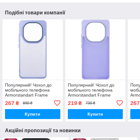
Подібні товари компанії
Популярний! Чохол до
Популярний! Чохол до
Попу
мобільного телефона
мобільного телефона
мобі
Armorstandart Frame
Armorstandart Frame
Armo
Xiaomi Redmi Note 15 4G
Xiaomi Redmi Note 14 Pro
Xiao
267
219
267
₴
₴
890 ₴
730 ₴
Violet (ARM90010) -
4G Violet (ARM79872) -
Poco
Краща якість тільки на
Краща якість тільки
(ARM
Купити
Купити
якіс
Акційні пропозиції та новинки