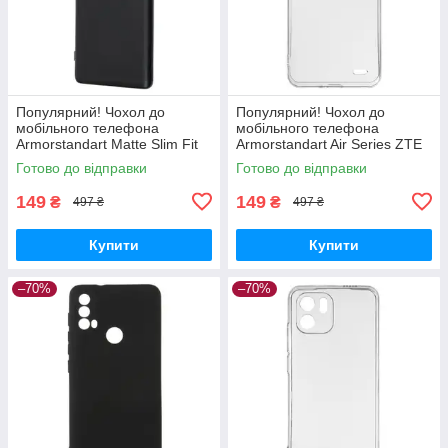
Популярний! Чохол до
Популярний! Чохол до
мобільного телефона
мобільного телефона
Armorstandart Matte Slim Fit
Armorstandart Air Series ZTE
Honor Magic5 Lite Camera
Blade A52 Transparent
Готово до відправки
Готово до відправки
cover Black (ARM69395) -
(ARM63123) - Краща якість
Краща
тільки на
149
149
₴
₴
497 ₴
497 ₴
Купити
Купити
–70%
–70%