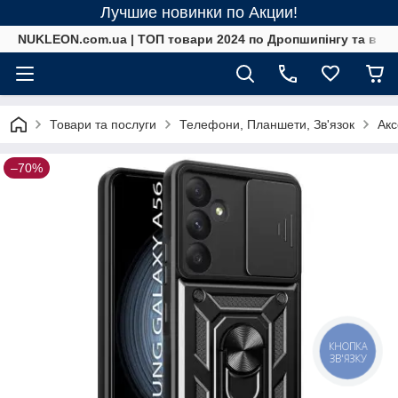
Лучшие новинки по Акции!
NUKLEON.com.ua | ТОП товари 2024 по Дропшипінгу та в ро
Товари та послуги
Телефони, Планшети, Зв'язок
Акс
–70%
КНОПКА
ЗВ'ЯЗКУ