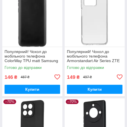
Популярний! Чохол до
Популярний! Чохол до
мобільного телефона
мобільного телефона
ColorWay TPU matt Samsung
Armorstandart Air Series ZTE
Galaxy A04e black (CW-
Blade V30 Transparent
Готово до відправки
Готово до відправки
CTMSGA042-BK) - Краща
(ARM59796) - Краща якість
якість тільки на
тільки на
146
149
₴
₴
487 ₴
497 ₴
Купити
Купити
–70%
–70%