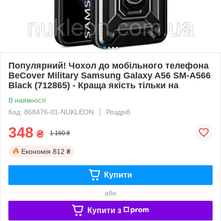
Популярний! Чохол до мобільного телефона
BeCover Military Samsung Galaxy A56 SM-A566
Black (712865) - Краща якість тільки на
В наявності
Код: 868476-01-NUKLEON
Роздріб
348
₴
1 160 ₴
Економія
812 ₴
Купити
або
Купити з