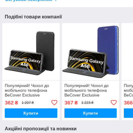
Подібні товари компанії
Популярний! Чохол до
Популярний! Чохол до
Попу
мобільного телефона
мобільного телефона
мобі
BeCover Exclusive
BeCover Exclusive
BeCo
Samsung Galaxy A56 SM-
Samsung Galaxy A56 SM-
Sams
362
367
366
₴
₴
1 207 ₴
1 223 ₴
A566 Black (713423) -
A566 Blue (713424) -
A566
Краща якість тільки на
Краща якість тільки на
Кращ
Купити
Купити
Акційні пропозиції та новинки