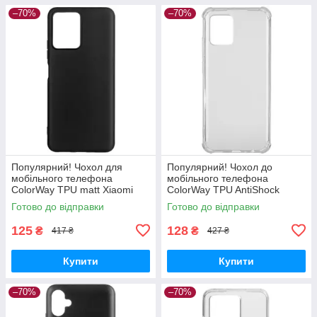
–70%
–70%
Популярний! Чохол для
Популярний! Чохол до
мобільного телефона
мобільного телефона
ColorWay TPU matt Xiaomi
ColorWay TPU AntiShock
Redmi Note 12 5G black (CW-
Xiaomi Redmi Note 12 Clear
Готово до відправки
Готово до відправки
CTMXRN125-BK) —
(CW-CTASXRN12) - Краща
Найкраща якість
якість тільки на
125
128
₴
₴
417 ₴
427 ₴
Купити
Купити
–70%
–70%