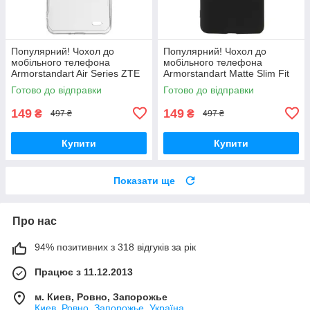
Популярний! Чохол до
Популярний! Чохол до
мобільного телефона
мобільного телефона
Armorstandart Air Series ZTE
Armorstandart Matte Slim Fit
Blade A52 Transparent
Motorola E40 Camera cover
Готово до відправки
Готово до відправки
(ARM63123) - Краща якість
Black (ARM63050) - Краща
тільки на
якість
149
149
₴
₴
497 ₴
497 ₴
Купити
Купити
Показати ще
Про нас
94% позитивних з 318 відгуків за рік
Працює з 11.12.2013
м. Киев, Ровно, Запорожье
Киев, Ровно, Запорожье, Україна