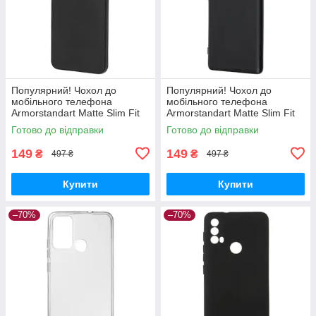
Популярний! Чохол до
Популярний! Чохол до
мобільного телефона
мобільного телефона
Armorstandart Matte Slim Fit
Armorstandart Matte Slim Fit
Honor X8a Camera cover
Honor Magic5 Lite Camera
Готово до відправки
Готово до відправки
Black (ARM69397) - Краща
cover Black (ARM69395) -
якість
Краща
149
149
₴
₴
497 ₴
497 ₴
Купити
Купити
–70%
–70%