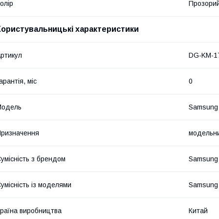
олір
Прозори
Користувальницькі характеристики
ртикул
DG-KM-1
арантія, міс
0
Мoдель
Samsung 
ризначення
модельн
умісність з брендом
Samsung
умісність із моделями
Samsung 
раїна виробництва
Китай