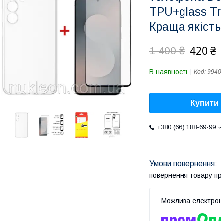
TPU+glass Tr
Краща якість
420 ₴
1 400 ₴
В наявності
Код:
994
Купити
+380 (66) 188-69-99
повернення товару п