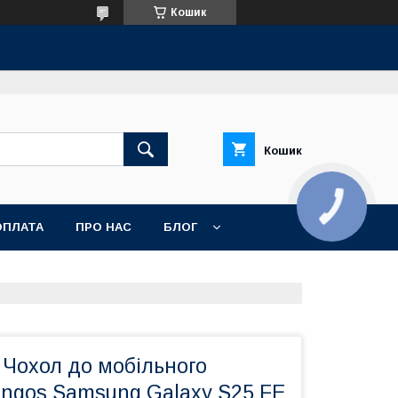
Кошик
Кошик
КНОПКА
ЗВ'ЯЗКУ
ОПЛАТА
ПРО НАС
БЛОГ
 Чохол до мобільного
ngos Samsung Galaxy S25 FE