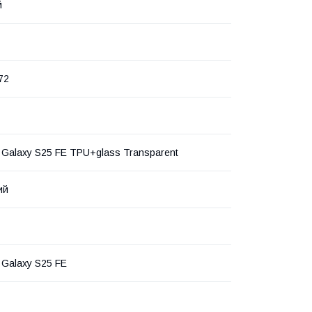
й
72
Galaxy S25 FE TPU+glass Transparent
ий
Galaxy S25 FE