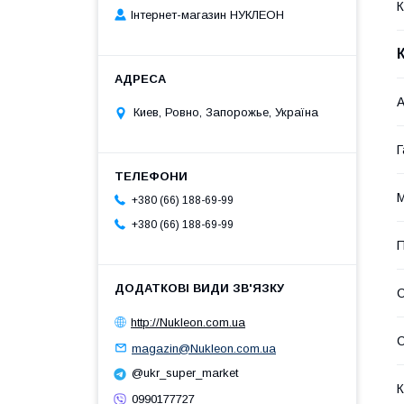
К
Інтернет-магазин НУКЛЕОН
А
Киев, Ровно, Запорожье, Україна
Г
+380 (66) 188-69-99
+380 (66) 188-69-99
П
С
http://Nukleon.com.ua
С
magazin@Nukleon.com.ua
@ukr_super_market
К
0990177727