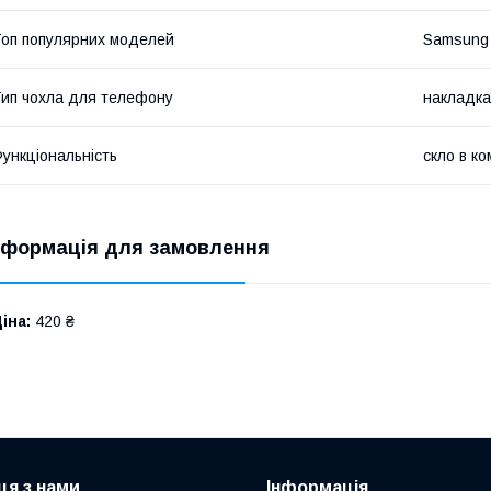
оп популярних моделей
Samsung 
ип чохла для телефону
накладка
ункціональність
скло в ко
нформація для замовлення
іна:
420 ₴
ця з нами
Інформація