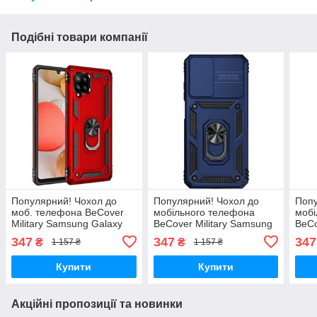
Подібні товари компанії
Популярний! Чохол до
Популярний! Чохол до
Попу
моб. телефона BeCover
мобільного телефона
мобі
Military Samsung Galaxy
BeCover Military Samsung
BeCo
A22 SM-A225 / M32 SM-
Galaxy A22 SM-A225 / M32
Gala
347
347
347
₴
₴
1 157 ₴
1 157 ₴
M325 Red (706638) -
SM-M325 Blue (706637) -
Blue
Краща якість тільки на
Краща якість
якіс
Купити
Купити
Акційні пропозиції та новинки