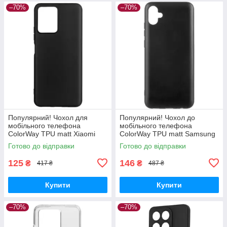
–70%
–70%
Популярний! Чохол для
Популярний! Чохол до
мобільного телефона
мобільного телефона
ColorWay TPU matt Xiaomi
ColorWay TPU matt Samsung
Redmi Note 12 5G black (CW-
Galaxy A04e black (CW-
Готово до відправки
Готово до відправки
CTMXRN125-BK) —
CTMSGA042-BK) - Краща
Найкраща якість
якість тільки на
125
146
₴
₴
417 ₴
487 ₴
Купити
Купити
–70%
–70%