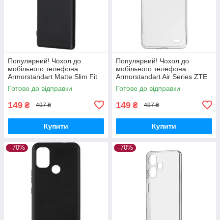
Популярний! Чохол до
Популярний! Чохол до
мобільного телефона
мобільного телефона
Armorstandart Matte Slim Fit
Armorstandart Air Series ZTE
Honor Magic5 Lite Camera
Blade A52 Transparent
Готово до відправки
Готово до відправки
cover Black (ARM69395) -
(ARM63123) - Краща якість
Краща
тільки на
149
149
₴
₴
497 ₴
497 ₴
Купити
Купити
–70%
–70%