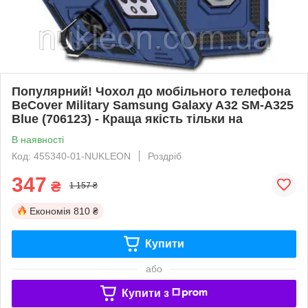
Популярний! Чохол до мобільного телефона
BeCover Military Samsung Galaxy A32 SM-A325
Blue (706123) - Краща якість тільки на
В наявності
Код: 455340-01-NUKLEON
Роздріб
347
₴
1 157 ₴
Економія
810 ₴
Купити
або
Купити з