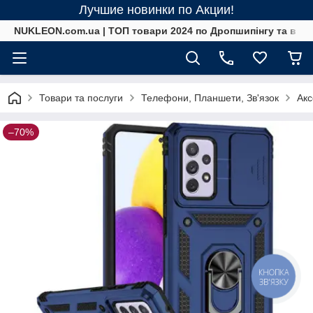
Лучшие новинки по Акции!
NUKLEON.com.ua | ТОП товари 2024 по Дропшипінгу та в ро
Товари та послуги
Телефони, Планшети, Зв'язок
Акс
–70%
КНОПКА
ЗВ'ЯЗКУ