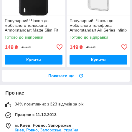
Популярний! Чохол до
Популярний! Чохол до
мобільного телефона
мобільного телефона
Armorstandart Matte Slim Fit
Armorstandart Air Series Infinix
Nokia С21 Plus Black
Hot 30i (X669) / Hot 30i NFC
Готово до відправки
Готово до відправки
(ARM62194) - Краща якість
(X669D) Camera cover
тільки на
149
149
₴
₴
497 ₴
497 ₴
Купити
Купити
Показати ще
Про нас
94% позитивних з 323 відгуків за рік
Працює з 11.12.2013
м. Киев, Ровно, Запорожье
Киев, Ровно, Запорожье, Україна