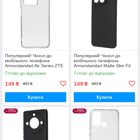
Популярний! Чохол до
Популярний! Чохол до
мобільного телефона
мобільного телефона
Armorstandart Air Series ZTE
Armorstandart Matte Slim Fit
Blade V30 Transparent
Honor X8a Camera cover
Готово до відправки
Готово до відправки
(ARM59796) - Краща якість
Black (ARM69397) - Краща
тільки на
якість
149
149
₴
₴
497 ₴
497 ₴
Купити
Купити
–70%
–70%