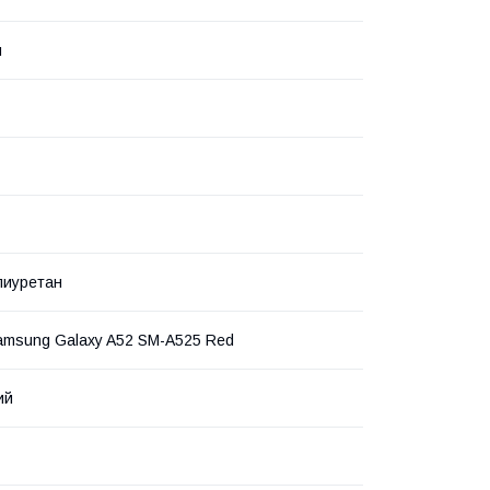
й
лиуретан
 Samsung Galaxy A52 SM-A525 Red
ий