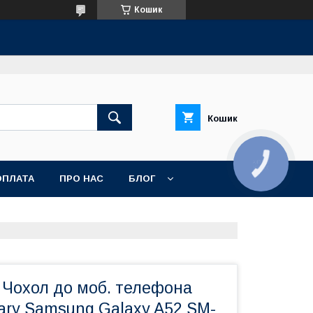
Кошик
Кошик
КНОПКА
ЗВ'ЯЗКУ
ОПЛАТА
ПРО НАС
БЛОГ
 Чохол до моб. телефона
tary Samsung Galaxy A52 SM-