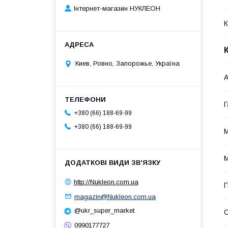
Інтернет-магазин НУКЛЕОН
К
Киев, Ровно, Запорожье, Україна
А
Г
+380 (66) 188-69-99
+380 (66) 188-69-99
М
http://Nukleon.com.ua
П
magazin@Nukleon.com.ua
@ukr_super_market
С
0990177727