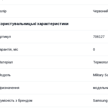
олір
Червони
Користувальницькі характеристики
ртикул
706127
арантія, міс
0
атеріал
Термопо
Мoдель
Military
ризначення
модельн
умісність з брендом
Samsung