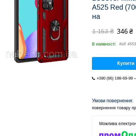
A525 Red (70
на
346 ₴
1 153 ₴
В наявності
Код:
455
Купити
+380 (66) 188-69-99
повернення товару п