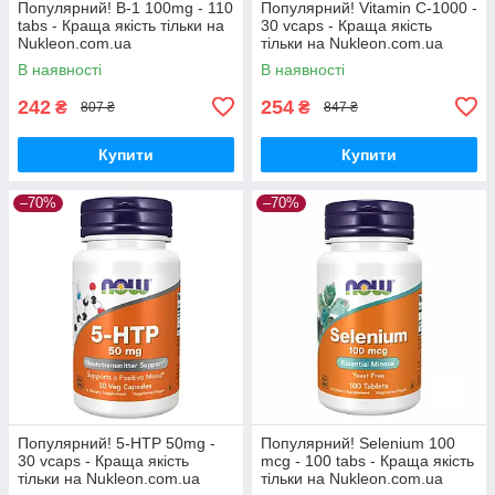
Популярний! B-1 100mg - 110
Популярний! Vitamin C-1000 -
tabs - Краща якість тільки на
30 vcaps - Краща якість
Nukleon.com.ua
тільки на Nukleon.com.ua
В наявності
В наявності
242
254
₴
₴
807 ₴
847 ₴
Купити
Купити
–70%
–70%
Популярний! 5-HTP 50mg -
Популярний! Selenium 100
30 vcaps - Краща якість
mcg - 100 tabs - Краща якість
тільки на Nukleon.com.ua
тільки на Nukleon.com.ua