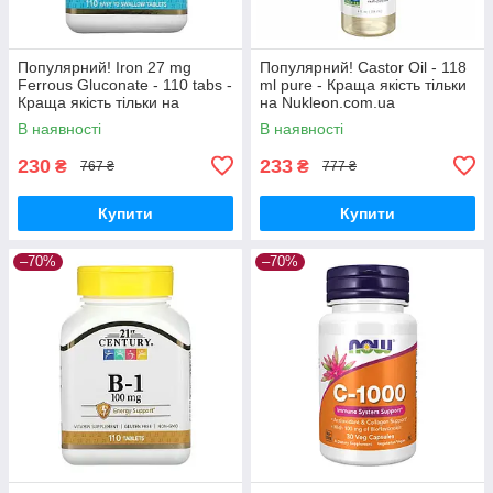
Популярний! Iron 27 mg
Популярний! Castor Oil - 118
Ferrous Gluconate - 110 tabs -
ml pure - Краща якість тільки
Краща якість тільки на
на Nukleon.com.ua
Nukleon.com.ua
В наявності
В наявності
230
233
₴
₴
767 ₴
777 ₴
Купити
Купити
–70%
–70%