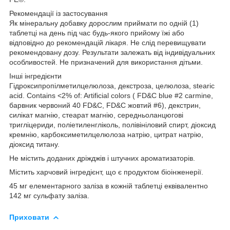
Рекомендації із застосування
Як мінеральну добавку дорослим приймати по одній (1)
таблетці на день під час будь-якого прийому їжі або
відповідно до рекомендацій лікаря. Не слід перевищувати
рекомендовану дозу. Результати залежать від індивідуальних
особливостей. Не призначений для використання дітьми.
Інші інгредієнти
Гідроксипропілметилцелюлоза, декстроза, целюлоза, stearic
acid. Contains <2% of: Artificial colors ( FD&C blue #2 carmine,
барвник червоний 40 FD&C, FD&C жовтий #6), декстрин,
силікат магнію, стеарат магнію, середньоланцюгові
тригліцериди, поліетиленгліколь, полівініловий спирт, діоксид
кремнію, карбоксиметилцелюлоза натрію, цитрат натрію,
діоксид титану.
Не містить доданих дріжджів і штучних ароматизаторів.
Містить харчовий інгредієнт, що є продуктом біоінженерії.
45 мг елементарного заліза в кожній таблетці еквівалентно
142 мг сульфату заліза.
Приховати