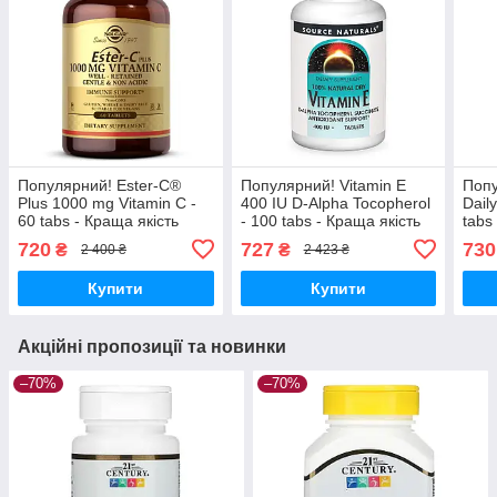
Популярний! Ester-C®
Популярний! Vitamin E
Попу
Plus 1000 mg Vitamin C -
400 IU D-Alpha Tocopherol
Dail
60 tabs - Краща якість
- 100 tabs - Краща якість
tabs
тільки на Nukleon.com.ua
тільки на Nukleon.com.ua
на N
720
727
730
₴
₴
2 400 ₴
2 423 ₴
Купити
Купити
Акційні пропозиції та новинки
–70%
–70%