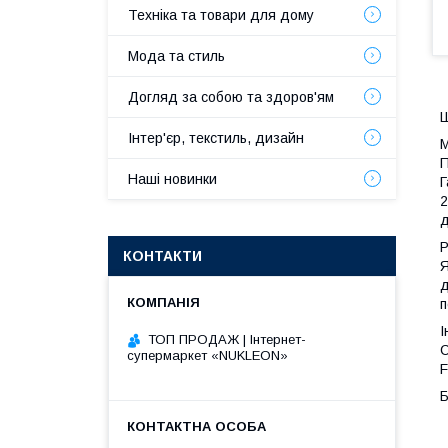
Техніка та товари для дому
Мода та стиль
Догляд за собою та здоров'ям
Ш
Інтер'єр, текстиль, дизайн
М
П
Наші новинки
Г
2
д
Р
КОНТАКТИ
Я
д
п
І
ТОП ПРОДАЖ | Інтернет-
С
супермаркет «NUKLEON»
F
Б