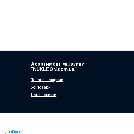
Асортимент магазину
"NUKLEON.com.ua"
Товари з акціями
Усі товари
Наші новинки
фіденційності