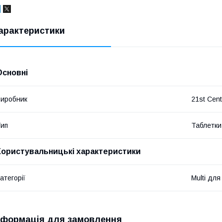
арактеристики
Основні
иробник
21st Cent
ип
Таблетки
Користувальницькі характеристики
атегорії
Multi для
нформація для замовлення