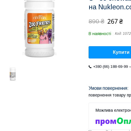
на Nukleon.c
267 ₴
890 ₴
В наявності
Код:
107
Купити
+380 (66) 188-69-99
повернення товару п