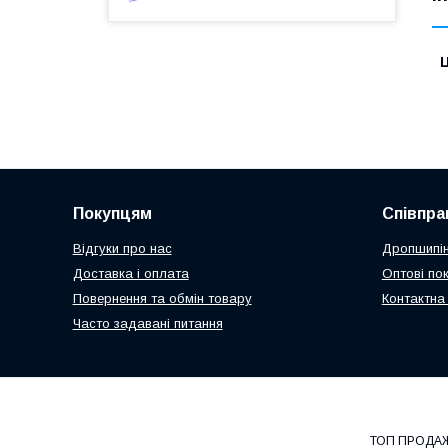
Ц
Покупцям
Співпра
Відгуки про нас
Дропшипін
Доставка і оплата
Оптові по
Повернення та обмін товару
Контактна
Часто задавані питання