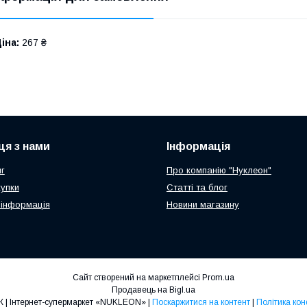
іна:
267 ₴
ця з нами
Інформація
г
Про компанію "Нуклеон"
купки
Статті та блог
 інформація
Новини магазину
Сайт створений на маркетплейсі
Prom.ua
Продавець на Bigl.ua
ТОП ПРОДАЖ | Інтернет-супермаркет «NUKLEON» |
Поскаржитися на контент
|
Політика кон