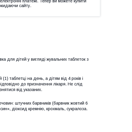
 електронні платежі. Тепер ви можете купити
окидаючи сайту.
вка для дітей у вигляді жувальних таблеток з
(1) таблетці на день, а дітям від 4 років і
відповідно до призначення лікаря. Не слід
знятися від указаних.
ечовин: штучних барвників (барвник жовтий 6
ин», діоксид кремнію, крохмаль, сукралоза.