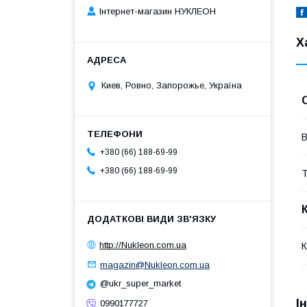
Інтернет-магазин НУКЛЕОН
Х
Киев, Ровно, Запорожье, Україна
В
+380 (66) 188-69-99
+380 (66) 188-69-99
Т
http://Nukleon.com.ua
К
magazin@Nukleon.com.ua
@ukr_super_market
І
0990177727