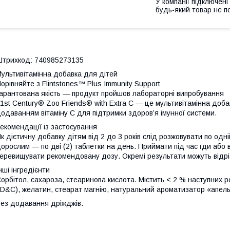
У компанії підключені
будь-який товар не п
трихкод: 740985273135
ультивітамінна добавка для дітей
орівняйте з Flintstones™ Plus Immunity Support
арантована якість — продукт пройшов лабораторні випробування
1st Century® Zoo Friends® with Extra C — це мультивітамінна доба
одаванням вітаміну С для підтримки здоров’я імунної системи.
екомендації із застосування
к дієтичну добавку дітям від 2 до 3 років слід розжовувати по одній 
орослим — по дві (2) таблетки на день. Приймати під час їди або 
еревищувати рекомендовану дозу. Окремі результати можуть відрі
нші інгредієнти
орбітол, сахароза, стеаринова кислота. Містить < 2 % наступних р
D&C), желатин, стеарат магнію, натуральний ароматизатор «апельс
ез додавання дріжджів.