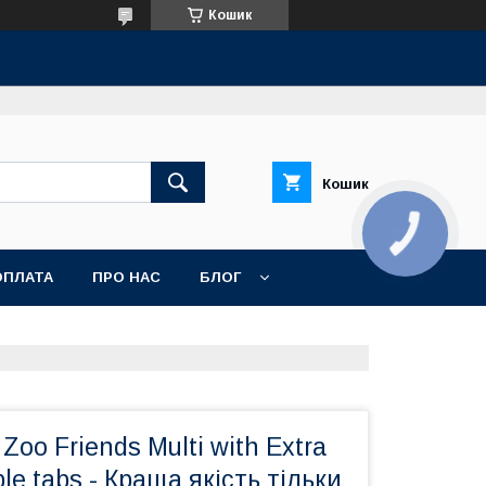
Кошик
Кошик
КНОПКА
ЗВ'ЯЗКУ
ОПЛАТА
ПРО НАС
БЛОГ
oo Friends Multi with Extra
le tabs - Краща якість тільки