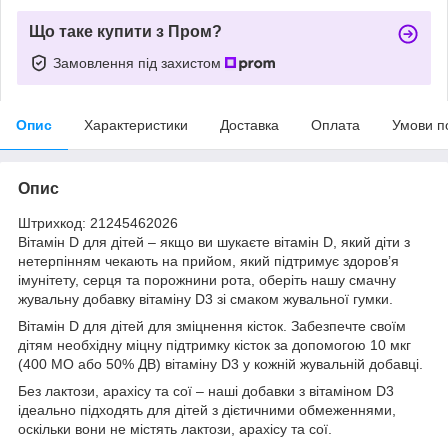
Що таке купити з Пром?
Замовлення під захистом
Опис
Характеристики
Доставка
Оплата
Умови п
Опис
Штрихкод: 21245462026
Вітамін D для дітей – якщо ви шукаєте вітамін D, який діти з
нетерпінням чекають на прийом, який підтримує здоров’я
імунітету, серця та порожнини рота, оберіть нашу смачну
жувальну добавку вітаміну D3 зі смаком жувальної гумки.
Вітамін D для дітей для зміцнення кісток. Забезпечте своїм
дітям необхідну міцну підтримку кісток за допомогою 10 мкг
(400 МО або 50% ДВ) вітаміну D3 у кожній жувальній добавці.
Без лактози, арахісу та сої – наші добавки з вітаміном D3
ідеально підходять для дітей з дієтичними обмеженнями,
оскільки вони не містять лактози, арахісу та сої.