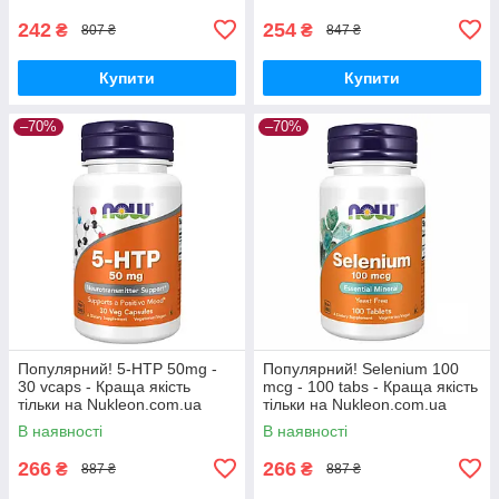
242
254
₴
₴
807 ₴
847 ₴
Купити
Купити
–70%
–70%
Популярний! 5-HTP 50mg -
Популярний! Selenium 100
30 vcaps - Краща якість
mcg - 100 tabs - Краща якість
тільки на Nukleon.com.ua
тільки на Nukleon.com.ua
В наявності
В наявності
266
266
₴
₴
887 ₴
887 ₴