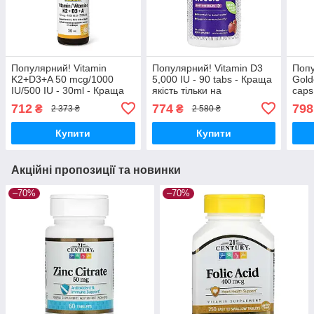
Популярний! Vitamin
Популярний! Vitamin D3
Попу
K2+D3+A 50 mcg/1000
5,000 IU - 90 tabs - Краща
Gold
IU/500 IU - 30ml - Краща
якість тільки на
caps
якість тільки на
Nukleon.com.ua
на N
712
774
798
₴
₴
2 373 ₴
2 580 ₴
Nukleon.com.ua
Купити
Купити
Акційні пропозиції та новинки
–70%
–70%