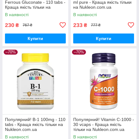
Ferrous Gluconate - 110 tabs -
ml pure - Краща якість тільки
Краща якість тільки на
на Nukleon.com.ua
Nukleon.com.ua
В наявності
В наявності
230
233
₴
₴
767 ₴
777 ₴
Купити
Купити
–70%
–70%
Популярний! B-1 100mg - 110
Популярний! Vitamin C-1000 -
tabs - Краща якість тільки на
30 vcaps - Краща якість
Nukleon.com.ua
тільки на Nukleon.com.ua
В наявності
В наявності