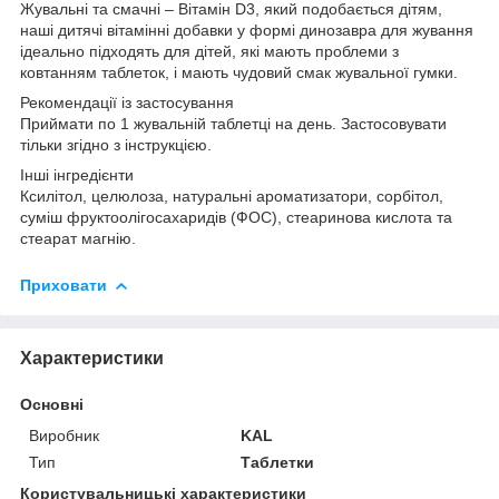
Жувальні та смачні – Вітамін D3, який подобається дітям,
наші дитячі вітамінні добавки у формі динозавра для жування
ідеально підходять для дітей, які мають проблеми з
ковтанням таблеток, і мають чудовий смак жувальної гумки.
Рекомендації із застосування
Приймати по 1 жувальній таблетці на день. Застосовувати
тільки згідно з інструкцією.
Інші інгредієнти
Ксилітол, целюлоза, натуральні ароматизатори, сорбітол,
суміш фруктоолігосахаридів (ФОС), стеаринова кислота та
стеарат магнію.
Приховати
Характеристики
Основні
Виробник
KAL
Тип
Таблетки
Користувальницькі характеристики