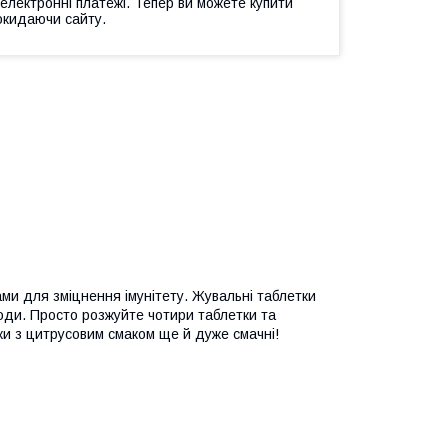
 електронні платежі. Тепер ви можете купити
окидаючи сайту.
ами для зміцнення імунітету. Жувальні таблетки
води. Просто розжуйте чотири таблетки та
ки з цитрусовим смаком ще й дуже смачні!