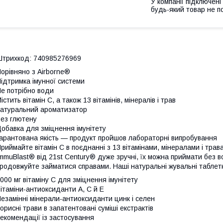
У компанії підключені
будь-який товар не п
трихкод: 740985276969
орівняно з Airborne®
ідтримка імунної системи
е потрібно води
істить вітамін С, а також 13 вітамінів, мінералів і трав
атуральний ароматизатор
ез глютену
обавка для зміцнення імунітету
арантована якість — продукт пройшов лабораторні випробування
риймайте вітамін C в поєднанні з 13 вітамінами, мінералами і трав
mmuBlast® від 21st Century® дуже зручні, їх можна приймати без 
родовжуйте займатися справами. Наші натуральні жувальні таблет
000 мг вітаміну С для зміцнення імунітету
ітаміни-антиоксиданти A, C й E
езамінні мінерали-антиоксиданти цинк і селен
орисні трави в запатентовані суміші екстрактів
екомендації із застосування