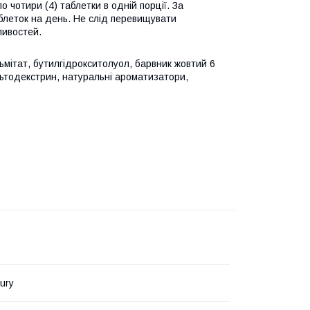
о чотири (4) таблетки в одній порції. За
блеток на день. Не слід перевищувати
ливостей.
льмітат, бутилгідрокситолуол, барвник жовтий 6
ьтодекстрин, натуральні ароматизатори,
ury