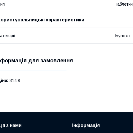
ип
Таблетки
Користувальницькі характеристики
атегорії
Імунітет
нформація для замовлення
іна:
314 ₴
ця з нами
Інформація