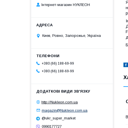
Я
Інтернет-магазин НУКЛЕОН
н
р
І
Д
F
Киев, Ровно, Запорожье, Україна
д
Б
+380 (66) 188-69-99
+380 (66) 188-69-99
Х
http://Nukleon.com.ua
magazin@Nukleon.com.ua
В
@ukr_super_market
0990177727