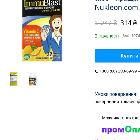
Nukleon.com
314 ₴
1 047 ₴
В наявності
Код:
107
Купити
+380 (66) 188-69-99
повернення товару п