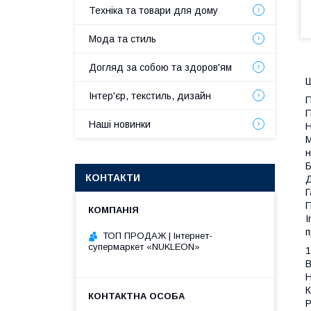
Техніка та товари для дому
Мода та стиль
Догляд за собою та здоров'ям
Ш
Інтер'єр, текстиль, дизайн
П
П
Наші новинки
Н
М
н
Б
КОНТАКТИ
Д
Г
П
I
п
ТОП ПРОДАЖ | Інтернет-
супермаркет «NUKLEON»
1
В
Н
К
Р