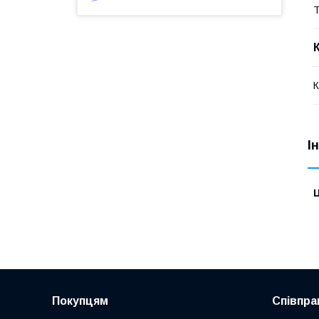
Т
К
І
Ц
Покупцям
Співпра