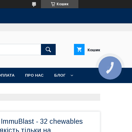
Кошик
Кошик
КНОПКА
ЗВ'ЯЗКУ
ОПЛАТА
ПРО НАС
БЛОГ
ImmuBlast - 32 chewables
якість тільки на