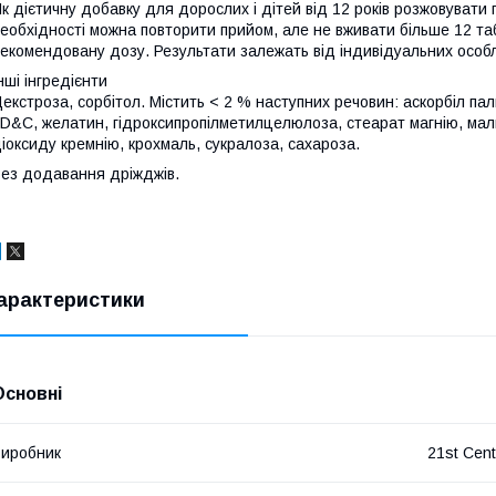
к дієтичну добавку для дорослих і дітей від 12 років розжовувати п
еобхідності можна повторити прийом, але не вживати більше 12 та
екомендовану дозу. Результати залежать від індивідуальних особ
нші інгредієнти
екстроза, сорбітол. Містить < 2 % наступних речовин: аскорбіл па
D&C, желатин, гідроксипропілметилцелюлоза, стеарат магнію, мал
іоксиду кремнію, крохмаль, сукралоза, сахароза.
ез додавання дріжджів.
арактеристики
Основні
иробник
21st Cent