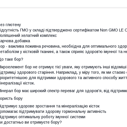
ез глютену
ідсутність ГМО у складі підтверджено сертифікатом Non GMO LE Ce
оліпшений хелатний комплекс
арчова добавка
ор - важлива поживна речовина, необхідна для оптимального здор
етаболізм у кістковій тканині, а також сприяє здоров'ю імунної та н
о таке бор?
ікроелемент бор не отримує тієї уваги, яку отримують інші відоміші
ідтримці здорового старіння. Наприклад, у міру того, як ми стаємо
ріоритетнішою для підтримки здорового та активного способу жит
інералізації кісток.
інерал бор має широкий спектр переваг для здоров'я, від підтримки
ористь бору
ідтримує здорове зростання та мінералізацію кісток
опомагає підтримувати здорову гормональну активність
ідтримує оптимальну роботу імунної системи
и достатньо ви отримуєте бору?