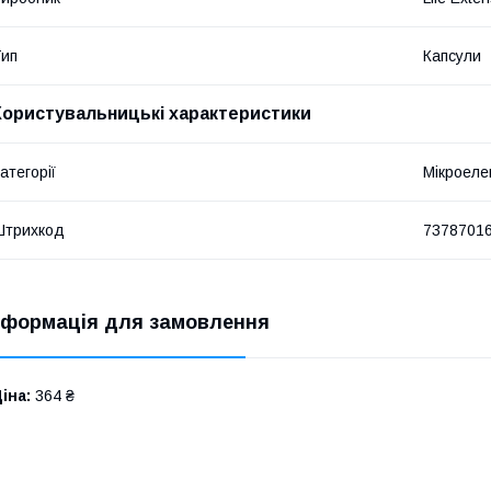
ип
Капсули
Користувальницькі характеристики
атегорії
Мікроелем
Штрихкод
7378701
нформація для замовлення
іна:
364 ₴