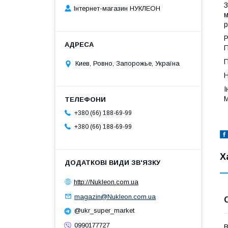
З
Інтернет-магазин НУКЛЕОН
м
р
Р
П
П
Киев, Ровно, Запорожье, Україна
Н
І
М
+380 (66) 188-69-99
+380 (66) 188-69-99
Х
http://Nukleon.com.ua
magazin@Nukleon.com.ua
@ukr_super_market
0990177727
В