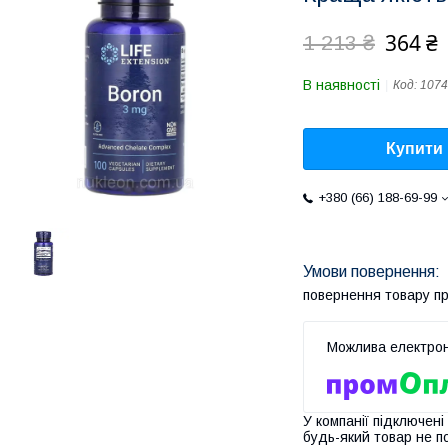
364 ₴
1 213 ₴
В наявності
Код:
107
Купити
+380 (66) 188-69-99
повернення товару п
У компанії підключені
будь-який товар не п