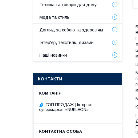
Техніка та товари для дому
Мода та стиль
Б
Догляд за собою та здоров'ям
В
П
Інтер'єр, текстиль, дизайн
Х
Б
Наші новинки
м
Щ
М
п
КОНТАКТИ
п
м
М
ТОП ПРОДАЖ | Інтернет-
К
супермаркет «NUKLEON»
П
Д
П
Ч