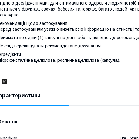
гідно з дослідженнями, для оптимального здоров'я людям потрібн
іститься у фруктах, овочах, бобових та горіхах, багато людей, як і
егулярно.
екомендації щодо застосування
еред застосуванням уважно вивчіть всю інформацію на етикетці т
риймати по одній (1) капсулі на день або відповідно до рекоменда
е слід перевищувати рекомендоване дозування.
нгредієнти
ікрокристалічна целюлоза, рослинна целюлоза (капсула).
арактеристики
Основні
иробник
Life Exte