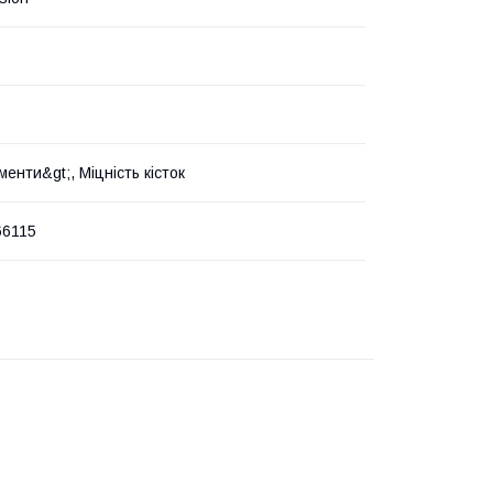
енти&gt;, Міцність кісток
66115