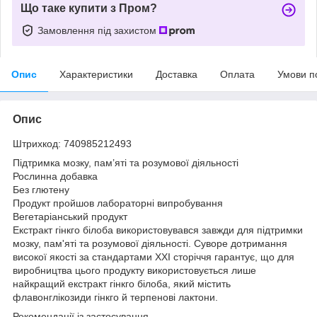
Що таке купити з Пром?
Замовлення під захистом
Опис
Характеристики
Доставка
Оплата
Умови п
Опис
Штрихкод: 740985212493
Підтримка мозку, пам’яті та розумової діяльності
Рослинна добавка
Без глютену
Продукт пройшов лабораторні випробування
Вегетаріанський продукт
Екстракт гінкго білоба використовувався завжди для підтримки
мозку, пам'яті та розумової діяльності. Суворе дотримання
високої якості за стандартами ХХІ сторіччя гарантує, що для
виробництва цього продукту використовується лише
найкращий екстракт гінкго білоба, який містить
флавонглікозиди гінкго й терпенові лактони.
Рекомендації із застосування