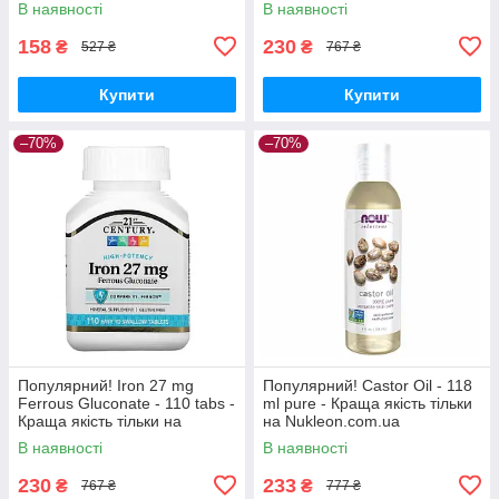
В наявності
В наявності
158
230
₴
₴
527 ₴
767 ₴
Купити
Купити
–70%
–70%
Популярний! Iron 27 mg
Популярний! Castor Oil - 118
Ferrous Gluconate - 110 tabs -
ml pure - Краща якість тільки
Краща якість тільки на
на Nukleon.com.ua
Nukleon.com.ua
В наявності
В наявності
230
233
₴
₴
767 ₴
777 ₴