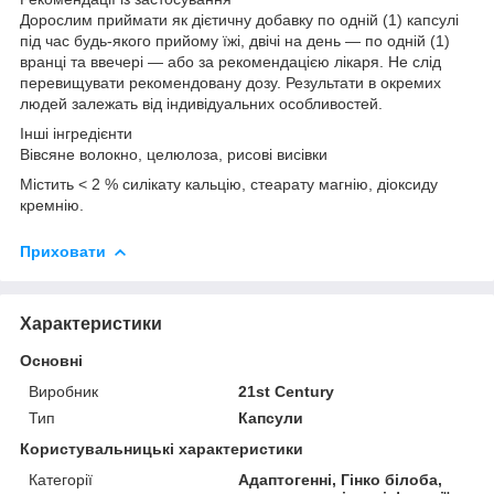
Дорослим приймати як дієтичну добавку по одній (1) капсулі
під час будь-якого прийому їжі, двічі на день — по одній (1)
вранці та ввечері — або за рекомендацією лікаря. Не слід
перевищувати рекомендовану дозу. Результати в окремих
людей залежать від індивідуальних особливостей.
Інші інгредієнти
Вівсяне волокно, целюлоза, рисові висівки
Містить < 2 % силікату кальцію, стеарату магнію, діоксиду
кремнію.
Приховати
Характеристики
Основні
Виробник
21st Century
Тип
Капсули
Користувальницькі характеристики
Категорії
Адаптогенні, Гінко білоба,