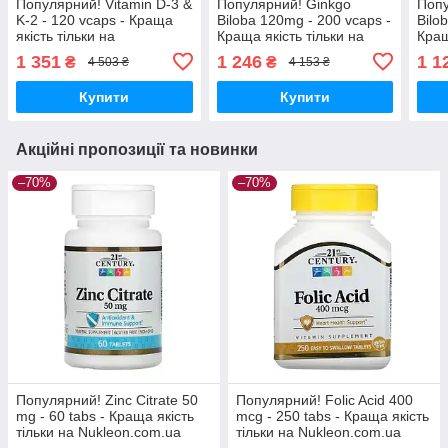
Популярний! Vitamin D-3 &
Популярний! Ginkgo
Попу
K-2 - 120 vcaps - Краща
Biloba 120mg - 200 vcaps -
Bilo
якість тільки на
Краща якість тільки на
Кращ
Nukleon.com.ua
Nukleon.com.ua
Nukl
1 351
1 246
1 1
₴
₴
4 503 ₴
4 153 ₴
Купити
Купити
Акційні пропозиції та новинки
–70%
–70%
Популярний! Zinc Citrate 50
Популярний! Folic Acid 400
mg - 60 tabs - Краща якість
mcg - 250 tabs - Краща якість
тільки на Nukleon.com.ua
тільки на Nukleon.com.ua