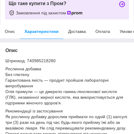
Що таке купити з Пром?
Замовлення під захистом
Опис
Характеристики
Доставка
Оплата
Умови 
Опис
Штрихкод: 740985218280
Рослинна добавка
Без глютену
Гарантована якість — продукт пройшов лабораторні
випробування
Олія примули — це джерело гамма-ліноленової кислоти
(ГЛК), незамінної жирної кислоти, яка використовується для
підтримки жіночого здоров’я.
Рекомендації із застосування
Як рослинну добавку дорослим приймати по одній (1) капсулі
три (3) рази на день під час будь-якого прийому їжі або за
вказівкою лікаря. Не слід перевищувати рекомендовану дозу.
Окремі результати можуть відрізнятися від указаних.