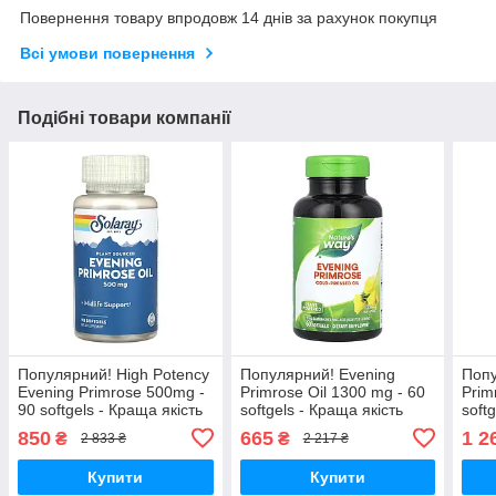
Повернення товару впродовж 14 днів за рахунок покупця
Всі умови повернення
Подібні товари компанії
Популярний! High Potency
Популярний! Evening
Попу
Evening Primrose 500mg -
Primrose Oil 1300 mg - 60
Prim
90 softgels - Краща якість
softgels - Краща якість
soft
тільки на Nukleon.com.ua
тільки на Nukleon.com.ua
тіль
850
665
1 2
₴
₴
2 833 ₴
2 217 ₴
Купити
Купити