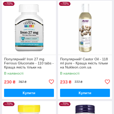
–70%
–70%
Популярний! Iron 27 mg
Популярний! Castor Oil - 118
Ferrous Gluconate - 110 tabs -
ml pure - Краща якість тільки
Краща якість тільки на
на Nukleon.com.ua
Nukleon.com.ua
В наявності
В наявності
230
233
₴
₴
767 ₴
777 ₴
Купити
Купити
–70%
–70%