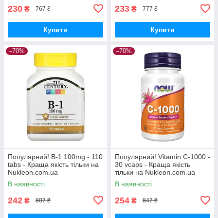
230
233
₴
₴
767 ₴
777 ₴
Купити
Купити
–70%
–70%
Популярний! B-1 100mg - 110
Популярний! Vitamin C-1000 -
tabs - Краща якість тільки на
30 vcaps - Краща якість
Nukleon.com.ua
тільки на Nukleon.com.ua
В наявності
В наявності
242
254
₴
₴
807 ₴
847 ₴