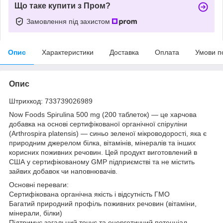
Що таке купити з Пром?
Замовлення під захистом
Опис
Характеристики
Доставка
Оплата
Умови п
Опис
Штрихкод: 733739026989
Now Foods Spirulina 500 mg (200 таблеток) — це харчова
добавка на основі сертифікованої органічної спіруліни
(Arthrospira platensis) — синьо зеленої мікроводорості, яка є
природним джерелом білка, вітамінів, мінералів та інших
корисних поживних речовин. Цей продукт виготовлений в
США у сертифікованому GMP підприємстві та не містить
зайвих добавок чи наповнювачів.
Основні переваги:
Сертифікована органічна якість і відсутність ГМО
Багатий природний профіль поживних речовин (вітаміни,
мінерали, білки)
Підтримує загальний тонус та енергетичний потенціал