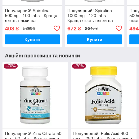
Популярний! Spirulina
Популярний! Spirulina
Попу
500mg - 100 tabs - Краща
1000 mg - 120 tabs -
500m
якість тільки на
Краща якість тільки на
якіс
Nukleon.com.ua
Nukleon.com.ua
Nukl
408
672
494
₴
₴
1 360 ₴
2 240 ₴
Купити
Купити
Акційні пропозиції та новинки
–70%
–70%
Популярний! Zinc Citrate 50
Популярний! Folic Acid 400
mg - 60 tabs - Краща якість
mcg - 250 tabs - Краща якість