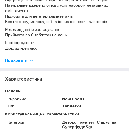
Натуральне джерело білка з усім набором незамінних
амінокислот
Підходить для вегетаріанців/веганів
Без глютену, молока, сої та інших основних алергенів
Рекомендації із застосування
Приймати по 6 таблеток на день.
Інші інгредієнти
Діоксид кремнію.
Приховати
Характеристики
Основні
Виробник
Now Foods
Тип
Таблетки
Користувальницькі характеристики
Категорії
Детокс, Імунітет, Спіруліна,
Суперфуди&gt;