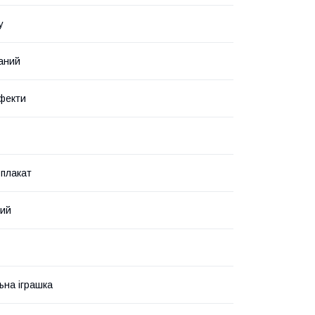
у
аний
ефекти
 плакат
вий
ьна іграшка