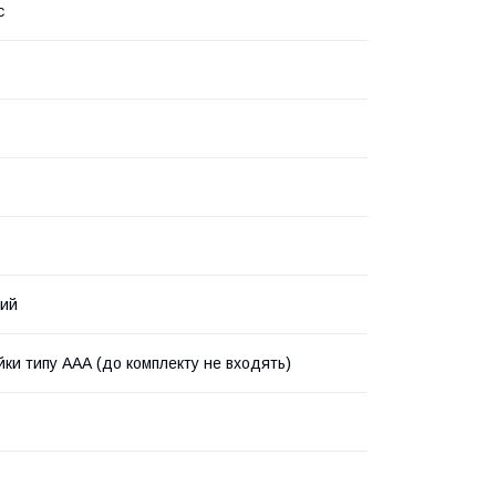
с
вий
йки типу ААА (до комплекту не входять)