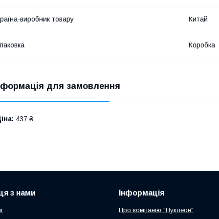
раїна-виробник товару
Китай
паковка
Коробка
нформація для замовлення
іна:
437 ₴
ця з нами
Інформація
г
Про компанію "Нуклеон"