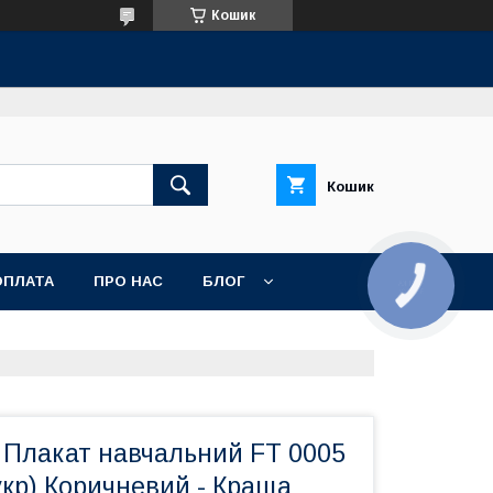
Кошик
Кошик
ОПЛАТА
ПРО НАС
БЛОГ
 Плакат навчальний FT 0005
укр) Коричневий - Краща