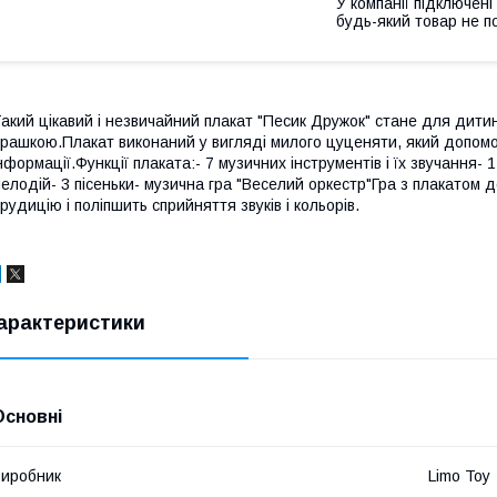
У компанії підключені
будь-який товар не п
акий цікавий і незвичайний плакат "Песик Дружок" стане для дити
грашкою.Плакат виконаний у вигляді милого цуценяти, який допомо
нформації.Функції плаката:- 7 музичних інструментів і їх звучання- 1
елодій- 3 пісеньки- музична гра "Веселий оркестр"Гра з плакатом 
рудицію і поліпшить сприйняття звуків і кольорів.
арактеристики
Основні
иробник
Limo Toy