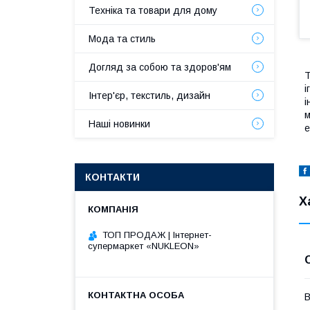
Техніка та товари для дому
Мода та стиль
Догляд за собою та здоров'ям
Т
і
Інтер'єр, текстиль, дизайн
і
м
Наші новинки
е
КОНТАКТИ
Х
ТОП ПРОДАЖ | Інтернет-
супермаркет «NUKLEON»
В