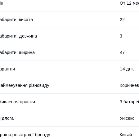
ік
От 12 ме
абарити: висота
22
абарити: довжина
3
абарити: ширина
47
арантія
14 днів
айменування різновиду
Коричне
ивлення іграшки
3 батаре
ідлога
Унісекс
раїна реєстрації бренду
Китай