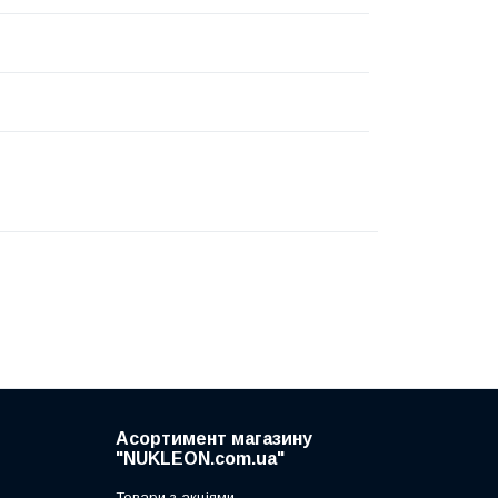
Асортимент магазину
"NUKLEON.com.ua"
Товари з акціями