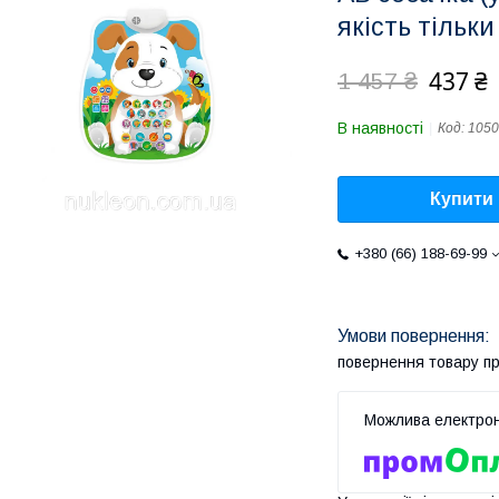
якість тільк
437 ₴
1 457 ₴
В наявності
Код:
105
Купити
+380 (66) 188-69-99
повернення товару п