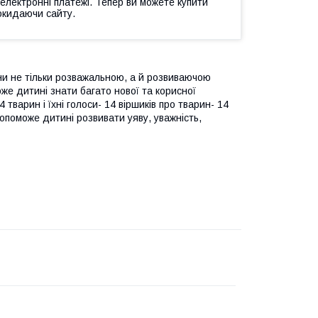
 електронні платежі. Тепер ви можете купити
окидаючи сайту.
ни не тільки розважальною, а й розвиваючою
же дитині знати багато нової та корисної
4 тварин і їхні голоси- 14 віршиків про тварин- 14
допоможе дитині розвивати уяву, уважність,