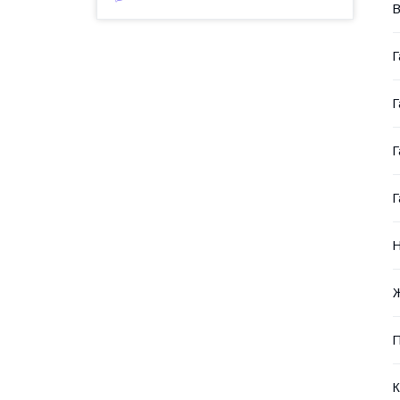
В
Г
Г
Г
Г
Н
Ж
П
К