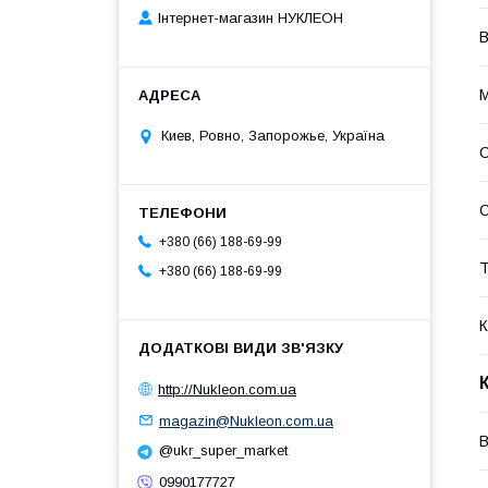
Інтернет-магазин НУКЛЕОН
В
М
Киев, Ровно, Запорожье, Україна
О
+380 (66) 188-69-99
Т
+380 (66) 188-69-99
К
http://Nukleon.com.ua
magazin@Nukleon.com.ua
@ukr_super_market
0990177727