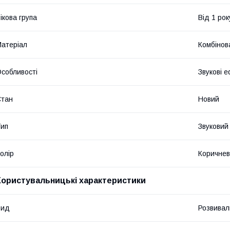
ікова група
Від 1 рок
атеріал
Комбінов
собливості
Звукові 
Стан
Новий
ип
Звуковий
олір
Коричне
Користувальницькі характеристики
Вид
Розвивал