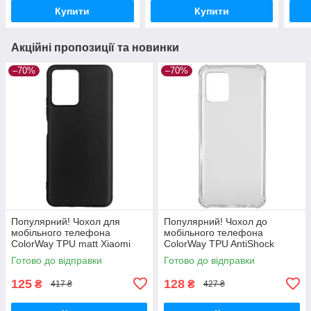
тільки на Nukleon.com.ua
тільки на
Кращ
Купити
Купити
Акційні пропозиції та новинки
–70%
–70%
Популярний! Чохол для
Популярний! Чохол до
мобільного телефона
мобільного телефона
ColorWay TPU matt Xiaomi
ColorWay TPU AntiShock
Redmi Note 12 5G black (CW-
Xiaomi Redmi Note 12 Clear
Готово до відправки
Готово до відправки
CTMXRN125-BK) —
(CW-CTASXRN12) - Краща
Найкраща якість
якість тільки на
125
128
₴
₴
417 ₴
427 ₴