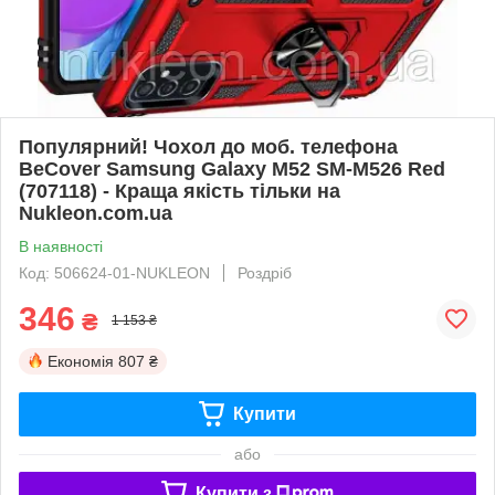
Популярний! Чохол до моб. телефона
BeCover Samsung Galaxy M52 SM-M526 Red
(707118) - Краща якість тільки на
Nukleon.com.ua
В наявності
Код: 506624-01-NUKLEON
Роздріб
346
₴
1 153 ₴
Економія
807 ₴
Купити
або
Купити з