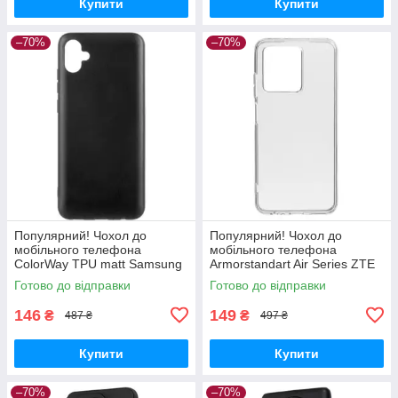
Купити
Купити
–70%
–70%
Популярний! Чохол до
Популярний! Чохол до
мобільного телефона
мобільного телефона
ColorWay TPU matt Samsung
Armorstandart Air Series ZTE
Galaxy A04e black (CW-
Blade V30 Transparent
Готово до відправки
Готово до відправки
CTMSGA042-BK) - Краща
(ARM59796) - Краща якість
якість тільки на
тільки на
146
149
₴
₴
487 ₴
497 ₴
Купити
Купити
–70%
–70%