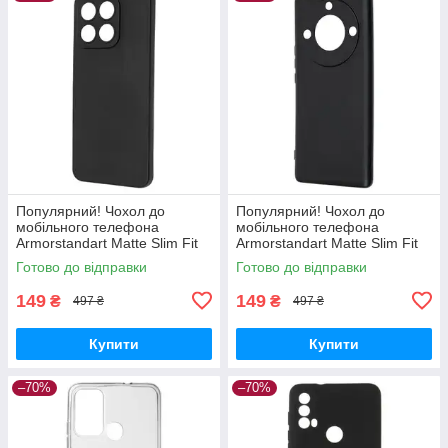
Популярний! Чохол до
Популярний! Чохол до
мобільного телефона
мобільного телефона
Armorstandart Matte Slim Fit
Armorstandart Matte Slim Fit
Honor X8a Camera cover
Honor Magic5 Lite Camera
Готово до відправки
Готово до відправки
Black (ARM69397) - Краща
cover Black (ARM69395) -
якість
Краща
149
149
₴
₴
497 ₴
497 ₴
Купити
Купити
–70%
–70%