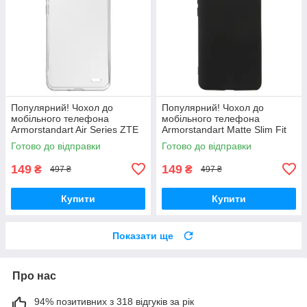
Популярний! Чохол до
Популярний! Чохол до
мобільного телефона
мобільного телефона
Armorstandart Air Series ZTE
Armorstandart Matte Slim Fit
Blade A52 Transparent
Motorola E40 Camera cover
Готово до відправки
Готово до відправки
(ARM63123) - Краща якість
Black (ARM63050) - Краща
тільки на
якість
149
149
₴
₴
497 ₴
497 ₴
Купити
Купити
Показати ще
Про нас
94% позитивних з 318 відгуків за рік