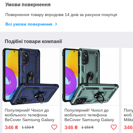
Умови повернення
Повернення товару впродовж 14 днів за рахунок покупця
Всі умови повернення
Подібні товари компанії
Популярний! Чохол до
Популярний! Чохол до
Попу
мобільного телефона
мобільного телефона
моб.
BeCover Samsung Galaxy
BeCover Samsung Galaxy
Mili
M52 SM-M526 Blue
M52 SM-M526 Dark Green
A22 
346
346
346
₴
₴
1 153 ₴
1 153 ₴
(707117) - Краща якість
(707119) - Краща якість
M325