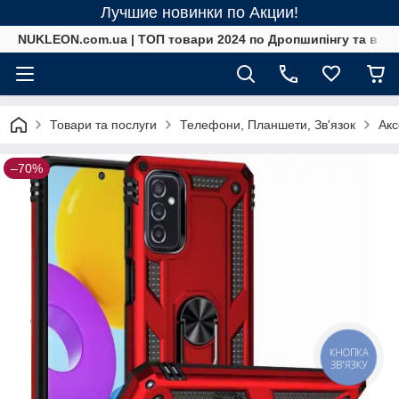
Лучшие новинки по Акции!
NUKLEON.com.ua | ТОП товари 2024 по Дропшипінгу та в ро
Товари та послуги
Телефони, Планшети, Зв'язок
Акс
–70%
КНОПКА
ЗВ'ЯЗКУ