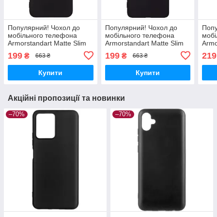
Популярний! Чохол до
Популярний! Чохол до
Попу
мобільного телефона
мобільного телефона
мобі
Armorstandart Matte Slim
Armorstandart Matte Slim
Armo
Fit Xiaomi Poco F7 Black
Fit Xiaomi Poco M7 Pro 5G
Matt
199
199
219
₴
₴
663 ₴
663 ₴
(ARM80376) - Краща
Camera cover Black
5G R
якість тільки на
(ARM83151) - Краща
Кращ
Купити
Купити
Акційні пропозиції та новинки
–70%
–70%