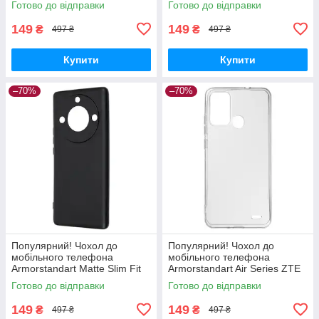
Готово до відправки
Готово до відправки
(ARM59796) - Краща якість
Black (ARM69397) - Краща
тільки на
якість
149
149
₴
₴
497 ₴
497 ₴
Купити
Купити
–70%
–70%
Популярний! Чохол до
Популярний! Чохол до
мобільного телефона
мобільного телефона
Armorstandart Matte Slim Fit
Armorstandart Air Series ZTE
Honor Magic5 Lite Camera
Blade A52 Transparent
Готово до відправки
Готово до відправки
cover Black (ARM69395) -
(ARM63123) - Краща якість
Краща
тільки на
149
149
₴
₴
497 ₴
497 ₴