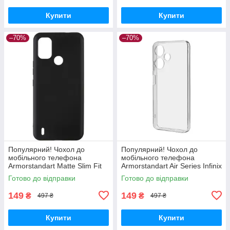
Купити
Купити
–70%
–70%
Популярний! Чохол до
Популярний! Чохол до
мобільного телефона
мобільного телефона
Armorstandart Matte Slim Fit
Armorstandart Air Series Infinix
Nokia С21 Plus Black
Hot 30i (X669) / Hot 30i NFC
Готово до відправки
Готово до відправки
(ARM62194) - Краща якість
(X669D) Camera cover
тільки на
149
149
₴
₴
497 ₴
497 ₴
Купити
Купити