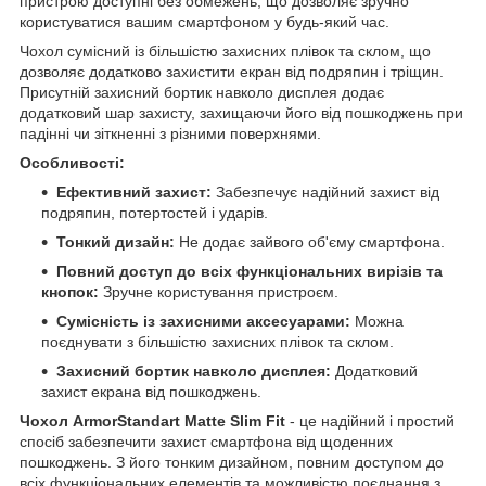
пристрою доступні без обмежень, що дозволяє зручно
користуватися вашим смартфоном у будь-який час.
Чохол сумісний із більшістю захисних плівок та склом, що
дозволяє додатково захистити екран від подряпин і тріщин.
Присутній захисний бортик навколо дисплея додає
додатковий шар захисту, захищаючи його від пошкоджень при
падінні чи зіткненні з різними поверхнями.
Особливості:
Ефективний захист:
Забезпечує надійний захист від
подряпин, потертостей і ударів.
Тонкий дизайн:
Не додає зайвого об'єму смартфона.
Повний доступ до всіх функціональних вирізів та
кнопок:
Зручне користування пристроєм.
Сумісність із захисними аксесуарами:
Можна
поєднувати з більшістю захисних плівок та склом.
Захисний бортик навколо дисплея:
Додатковий
захист екрана від пошкоджень.
Чохол ArmorStandart Matte Slim Fit
- це надійний і простий
спосіб забезпечити захист смартфона від щоденних
пошкоджень. З його тонким дизайном, повним доступом до
всіх функціональних елементів та можливістю поєднання з