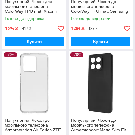
Популярний! Чохол для
Популярний! Чохол до
мобільного телефона
мобільного телефона
ColorWay TPU matt Xiaomi
ColorWay TPU matt Samsung
Redmi Note 12 5G black (CW-
Galaxy A04e black (CW-
Готово до відправки
Готово до відправки
CTMXRN125-BK) —
CTMSGA042-BK) - Краща
Найкраща якість
якість тільки на
125
146
₴
₴
417 ₴
487 ₴
Купити
Купити
–70%
–70%
Популярний! Чохол до
Популярний! Чохол до
мобільного телефона
мобільного телефона
Armorstandart Air Series ZTE
Armorstandart Matte Slim Fit
Blade V30 Transparent
Honor X8a Camera cover