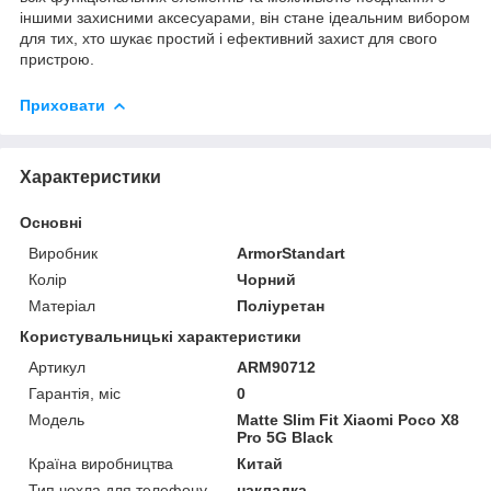
іншими захисними аксесуарами, він стане ідеальним вибором
для тих, хто шукає простий і ефективний захист для свого
пристрою.
Приховати
Характеристики
Основні
Виробник
ArmorStandart
Колір
Чорний
Матеріал
Поліуретан
Користувальницькі характеристики
Артикул
ARM90712
Гарантія, міс
0
Мoдель
Matte Slim Fit Xiaomi Poco X8
Pro 5G Black
Країна виробництва
Китай
Тип чохла для телефону
накладка