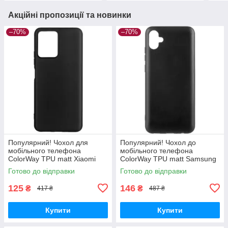
Акційні пропозиції та новинки
–70%
–70%
Популярний! Чохол для
Популярний! Чохол до
мобільного телефона
мобільного телефона
ColorWay TPU matt Xiaomi
ColorWay TPU matt Samsung
Redmi Note 12 5G black (CW-
Galaxy A04e black (CW-
Готово до відправки
Готово до відправки
CTMXRN125-BK) —
CTMSGA042-BK) - Краща
Найкраща якість
якість тільки на
125
146
₴
₴
417 ₴
487 ₴
Купити
Купити