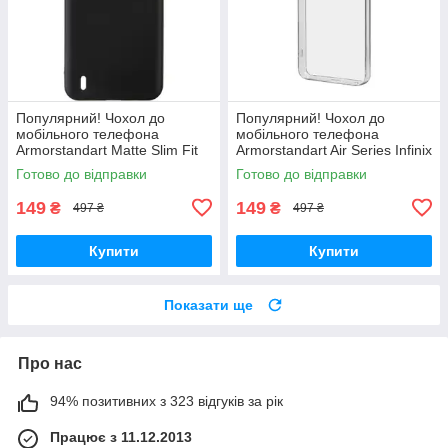
Популярний! Чохол до
Популярний! Чохол до
мобільного телефона
мобільного телефона
Armorstandart Matte Slim Fit
Armorstandart Air Series Infinix
Nokia С21 Plus Black
Hot 30i (X669) / Hot 30i NFC
Готово до відправки
Готово до відправки
(ARM62194) - Краща якість
(X669D) Camera cover
тільки на
149
149
₴
₴
497 ₴
497 ₴
Купити
Купити
Показати ще
Про нас
94% позитивних з 323 відгуків за рік
Працює з 11.12.2013