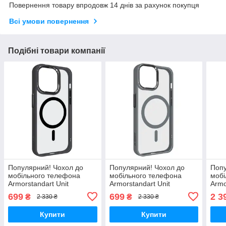
Повернення товару впродовж 14 днів за рахунок покупця
Всі умови повернення
Подібні товари компанії
Популярний! Чохол до
Популярний! Чохол до
Попу
мобільного телефона
мобільного телефона
мобі
Armorstandart Unit
Armorstandart Unit
Armo
MagSafe Apple iPhone 15
MagSafe Apple iPhone 14
Kevl
699
699
2 3
₴
₴
2 330 ₴
2 330 ₴
Pro Black (ARM69353) -
Grey (ARM75207) - Краща
iPho
Краща якість тільки на
якість тільки на
(ARM
Купити
Купити