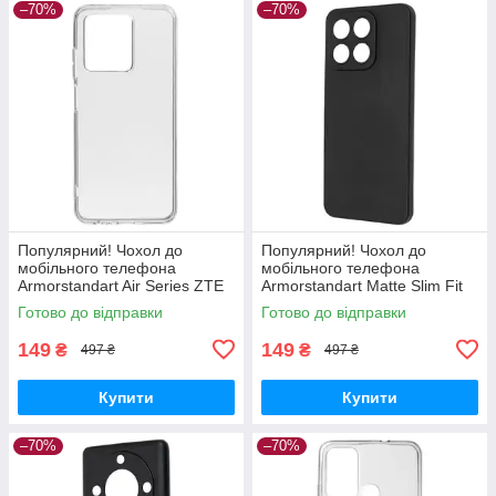
–70%
–70%
Популярний! Чохол до
Популярний! Чохол до
мобільного телефона
мобільного телефона
Armorstandart Air Series ZTE
Armorstandart Matte Slim Fit
Blade V30 Transparent
Honor X8a Camera cover
Готово до відправки
Готово до відправки
(ARM59796) - Краща якість
Black (ARM69397) - Краща
тільки на
якість
149
149
₴
₴
497 ₴
497 ₴
Купити
Купити
–70%
–70%