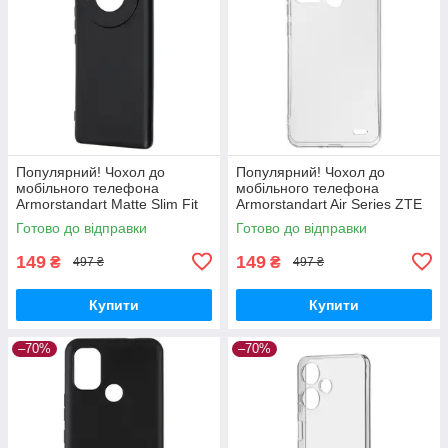
Популярний! Чохол до
Популярний! Чохол до
мобільного телефона
мобільного телефона
Armorstandart Matte Slim Fit
Armorstandart Air Series ZTE
Honor Magic5 Lite Camera
Blade A52 Transparent
Готово до відправки
Готово до відправки
cover Black (ARM69395) -
(ARM63123) - Краща якість
Краща
тільки на
149
149
₴
₴
497 ₴
497 ₴
Купити
Купити
–70%
–70%