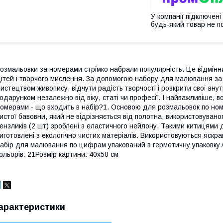
У компанії підключені
будь-який товар не п
озмальовки за номерами стрімко набрали популярність. Це відмінн
ітей і творчого мислення. За допомогою набору для малювання за 
истецтвом живопису, відчути радість творчості і розкрити свої вну
одарунком незалежно від віку, статі чи професії. І найважливіше,
омерами - що входить в набір?1. Основою для розмальовок по номе
истої бавовни, який не відрізняється від полотна, використовува
ензликів (2 шт) зроблені з еластичного нейлону. Такими китицями
иготовлені з екологічно чистих матеріалів. Використовуються яскрав
абір для малювання по цифрам упакований в герметичну упаковку.С
ольорів: 21Розмір картини: 40х50 см
арактеристики