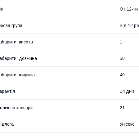
ік
От 12-ти
ікова група
Від 12 ро
абарити: висота
1
абарити: довжина
50
абарити: ширина
40
арантія
14 днів
олічево кольорів
21
ідлога
Унісекс