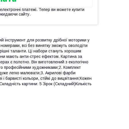
 електронні платежі. Тепер ви можете купити
окидаючи сайту.
ий інструмент для розвитку дрібної моторики у
номерами, всі без винятку зможуть оволодіти
трішні таланти. Ці набори стануть хорошим
 вони мають анти-стрес ефектом. Картина за
рах є полотно. Він виготовлений з екологічно
ного професійними художниками;2. Комплект
 дуже легко малювати;3. Акрилові фарби
і і барвисті кольори, стійкі до вицвітання;Кожен
кладність картини: 5 Зірок (Складний)Кількість