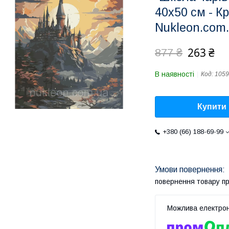
40х50 см - К
Nukleon.com
263 ₴
877 ₴
В наявності
Код:
105
Купити
+380 (66) 188-69-99
повернення товару п