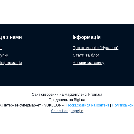
ця з нами
Інформація
г
Про компанію "Нуклеон"
купки
Статті та блог
 інформація
Новини магазину
Сайт створений на маркетплейсі
Prom.ua
Продавець на Bigl.ua
ТОП ПРОДАЖ | Інтернет-супермаркет «NUKLEON» |
Поскаржитися на контент
|
Політика кон
Select Language
▼