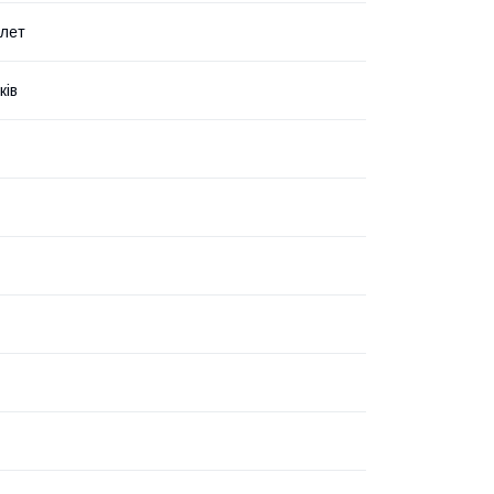
 лет
ків