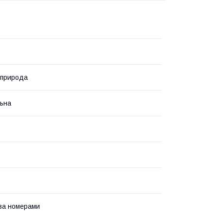
 природа
ьна
за номерами