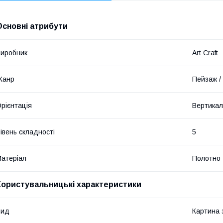
Основні атрибути
иробник
Art Craft
Жанр
Пейзаж /
рієнтація
Вертикал
івень складності
5
атеріал
Полотно
Користувальницькі характеристики
Вид
Картина 