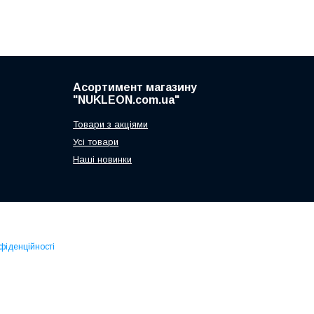
Асортимент магазину
"NUKLEON.com.ua"
Товари з акціями
Усі товари
Наші новинки
фіденційності