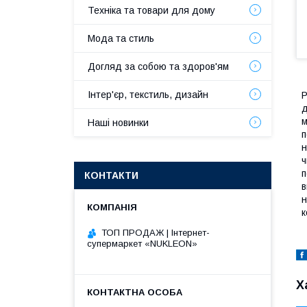
Техніка та товари для дому
Мода та стиль
Догляд за собою та здоров'ям
Інтер'єр, текстиль, дизайн
Р
д
м
Наші новинки
п
н
ч
п
КОНТАКТИ
в
н
к
ТОП ПРОДАЖ | Інтернет-
супермаркет «NUKLEON»
Х