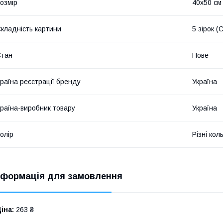
озмір
40х50 см
кладність картини
5 зірок (
Стан
Нове
раїна реєстрації бренду
Україна
раїна-виробник товару
Україна
олір
Різні кол
нформація для замовлення
іна:
263 ₴