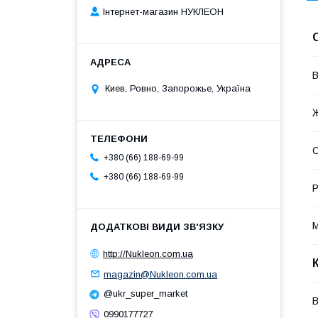
Інтернет-магазин НУКЛЕОН
В
Киев, Ровно, Запорожье, Україна
О
+380 (66) 188-69-99
+380 (66) 188-69-99
Р
М
http://Nukleon.com.ua
magazin@Nukleon.com.ua
@ukr_super_market
0990177727