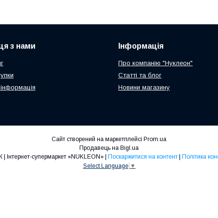
ця з нами
Інформація
г
Про компанію "Нуклеон"
купки
Статті та блог
 інформація
Новини магазину
Сайт створений на маркетплейсі
Prom.ua
Продавець на Bigl.ua
ТОП ПРОДАЖ | Інтернет-супермаркет «NUKLEON» |
Поскаржитися на контент
|
Політика кон
Select Language
▼