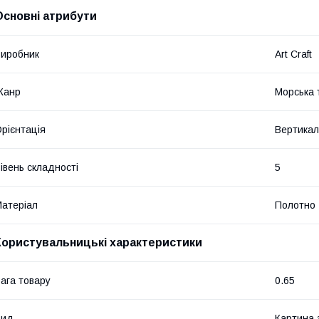
Основні атрибути
иробник
Art Craft
Жанр
Морська 
рієнтація
Вертикал
івень складності
5
атеріал
Полотно
Користувальницькі характеристики
ага товару
0.65
Вид
Картина 