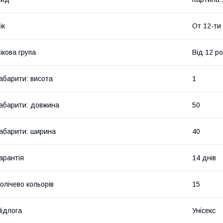
ік
От 12-ти
ікова група
Від 12 ро
абарити: висота
1
абарити: довжина
50
абарити: ширина
40
арантія
14 днів
олічево кольорів
15
ідлога
Унісекс