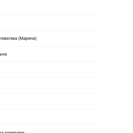
тематика (Марина)
ьна
за номерами