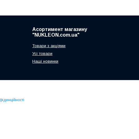
Асортимент магазину
"NUKLEON.com.ua"
Товари з акціями
Усі товари
Наші новинки
фіденційності