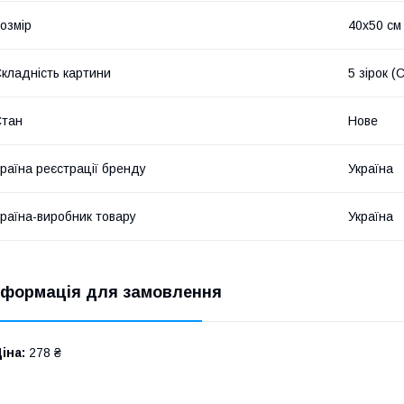
озмір
40х50 см
кладність картини
5 зірок (
Стан
Нове
раїна реєстрації бренду
Україна
раїна-виробник товару
Україна
нформація для замовлення
іна:
278 ₴