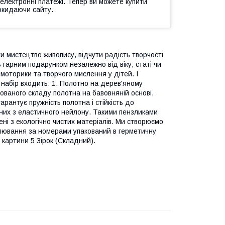
 електронні платежі. Тепер ви можете купити
окидаючи сайту.
и мистецтво живопису, відчути радість творчості
ь гарним подарунком незалежно від віку, статі чи
моторики та творчого мислення у дітей. І
набір входить: 1. Полотно на дерев'яному
ваного складу полотна на бавовняній основі,
арантує пружність полотна і стійкість до
лених з еластичного нейлону. Такими пензликами
ені з екологічно чистих матеріалів. Ми створюємо
 малювання за номерами упакований в герметичну
ь картини 5 Зірок (Складний).