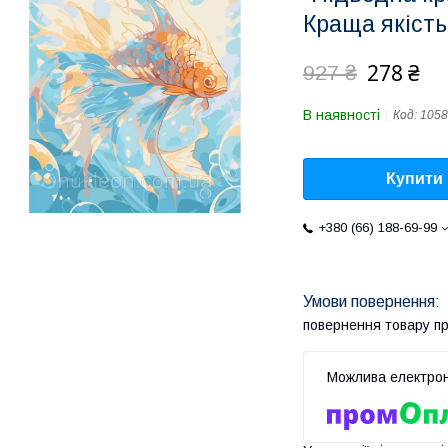
Краща якість
278 ₴
927 ₴
В наявності
Код:
105
Купити
+380 (66) 188-69-99
повернення товару п