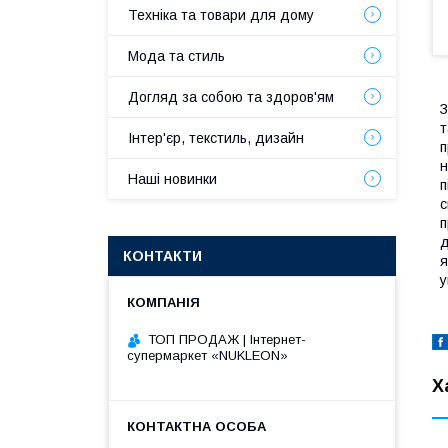
Техніка та товари для дому
Мода та стиль
Догляд за собою та здоров'ям
З
т
Інтер'єр, текстиль, дизайн
п
н
Наші новинки
п
с
п
д
КОНТАКТИ
я
у
ТОП ПРОДАЖ | Інтернет-
супермаркет «NUKLEON»
Х