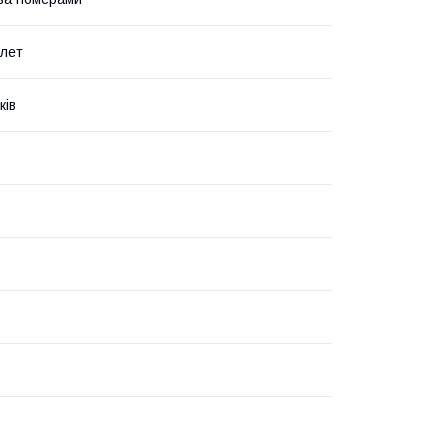
 лет
ків