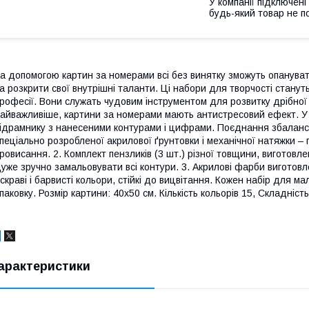
У компанії підключені
будь-який товар не п
а допомогою картин за номерами всі без винятку зможуть опануват
а розкрити свої внутрішні таланти. Ці набори для творчості станут
рофесії. Вони служать чудовим інструментом для розвитку дрібної 
айважливіше, картини за номерами мають антистресовий ефект. У 
ідрамнику з нанесеними контурами і цифрами. Поєднання збалансо
пеціально розробленої акрилової ґрунтовки і механічної натяжки – г
ровисання. 2. Комплект пензликів (3 шт.) різної товщини, виготов
уже зручно замальовувати всі контури. 3. Акрилові фарби виготовл
скраві і барвисті кольори, стійкі до вицвітання. Кожен набір для
паковку. Розмір картини: 40х50 см. Кількість кольорів 15, Складніст
арактеристики