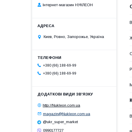
Інтернет-магазин НУКЛЕОН
В
Киев, Ровно, Запорожье, Україна
О
+380 (66) 188-69-99
Р
+380 (66) 188-69-99
М
http://Nukleon.com.ua
magazin@Nukleon.com.ua
В
@ukr_super_market
0990177727