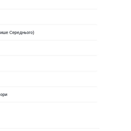
(Више Середнього)
ьори