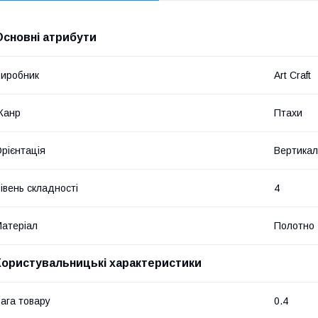
Основні атрибути
иробник
Art Craft
Жанр
Птахи
рієнтація
Вертикал
івень складності
4
атеріал
Полотно
Користувальницькі характеристики
ага товару
0.4