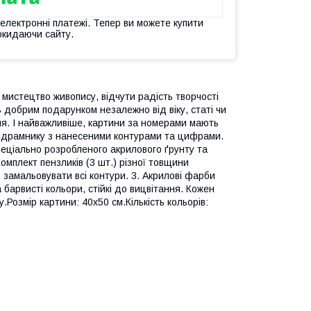
 електронні платежі. Тепер ви можете купити
окидаючи сайту.
мистецтво живопису, відчути радість творчості
ь добрим подарунком незалежно від віку, статі чи
ня. І найважливіше, картини за номерами мають
підрамнику з нанесеними контурами та цифрами.
еціально розробленого акрилового ґрунту та
омплект пензликів (3 шт.) різної товщини
 замальовувати всі контури. 3. Акрилові фарби
а барвисті кольори, стійкі до вицвітання. Кожен
Розмір картини: 40х50 см.Кількість кольорів: