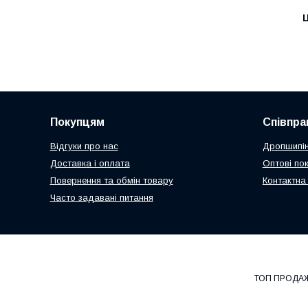
Ц
Покупцям
Співпра
Відгуки про нас
Дропшипін
Доставка і оплата
Оптові по
Повернення та обмін товару
Контактна
Часто задавані питання