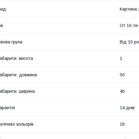
Вид
Картина 
ік
От 10-ти
ікова група
Від 10 ро
абарити: висота
1
абарити: довжина
50
абарити: ширина
40
арантія
14 днів
олічево кольорів
16