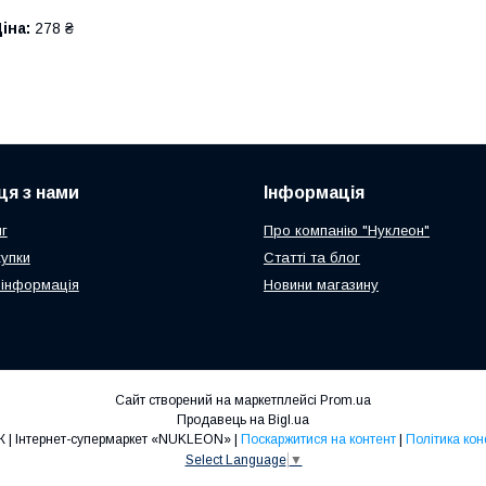
іна:
278 ₴
ця з нами
Інформація
г
Про компанію "Нуклеон"
купки
Статті та блог
 інформація
Новини магазину
Сайт створений на маркетплейсі
Prom.ua
Продавець на Bigl.ua
ТОП ПРОДАЖ | Інтернет-супермаркет «NUKLEON» |
Поскаржитися на контент
|
Політика кон
Select Language
▼