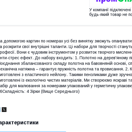
У компанії підключені
будь-який товар не п
а допомогою картин по номерах усі без винятку зможуть опанувати 
а розкрити свої внутрішні таланти. Ці набори для творчості станут
рофесії. Вони є чудовим інструментом у розвиток творчого мислен
нти-стрес ефект. До набору входить: 1. Полотно на дерев'яному 
оєднання збалансованого складу полотна на бавовняній основі, сп
еханічна натяжна – гарантує пружність полотна та провисання. 2. К
иготовлені з еластичного нейлону. Такими пензликами дуже зручно
иготовлені із екологічно чистих матеріалів. Ми створюємо яскраві т
абір для малювання за номерами упакований у герметичну упаковку.
6Складність: 4 Зірки (Вище Середнього)
арактеристики