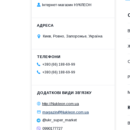
Інтернет-магазин НУКЛЕОН
В
Киев, Ровно, Запорожье, Україна
О
+380 (66) 188-69-99
+380 (66) 188-69-99
Р
М
http://Nukleon.com.ua
magazin@Nukleon.com.ua
@ukr_super_market
В
0990177727