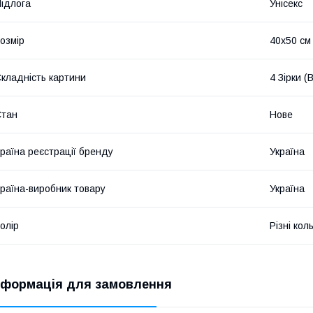
ідлога
Унісекс
озмір
40х50 см
кладність картини
4 Зірки 
Стан
Нове
раїна реєстрації бренду
Україна
раїна-виробник товару
Україна
олір
Різні кол
нформація для замовлення