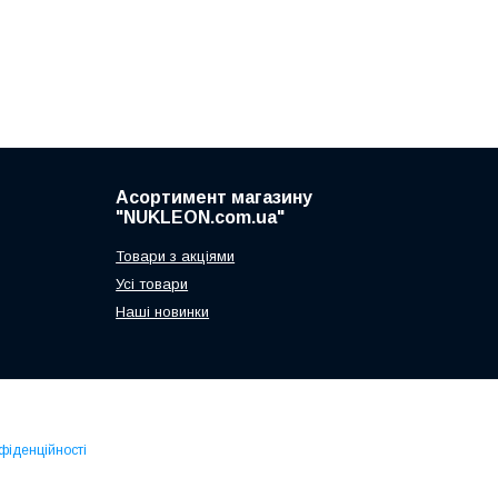
Асортимент магазину
"NUKLEON.com.ua"
Товари з акціями
Усі товари
Наші новинки
фіденційності