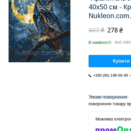
40х50 см - К
Nukleon.com
278 ₴
927 ₴
В наявності
Код:
106
Купити
+380 (66) 188-69-99
повернення товару п