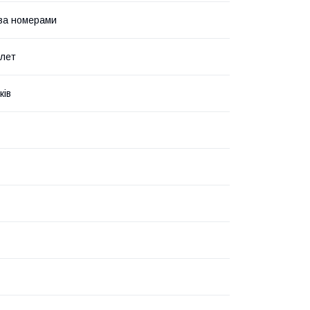
за номерами
 лет
ків