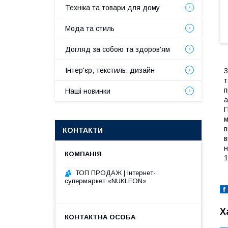
Техніка та товари для дому
Мода та стиль
Догляд за собою та здоров'ям
Інтер'єр, текстиль, дизайн
З
т
п
Наші новинки
а
П
м
в
КОНТАКТИ
в
н
1
ТОП ПРОДАЖ | Інтернет-
супермаркет «NUKLEON»
Х