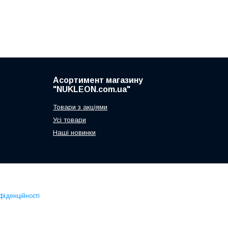
Асортимент магазину
"NUKLEON.com.ua"
Товари з акціями
Усі товари
Наші новинки
фіденційності