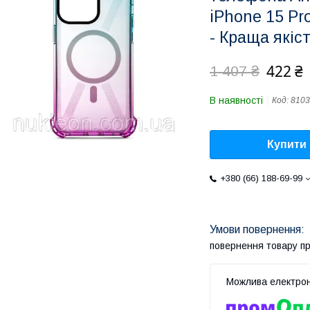
iPhone 15 Pr
- Краща якіст
422 ₴
1 407 ₴
В наявності
Код:
810
Купити
+380 (66) 188-69-99
повернення товару п