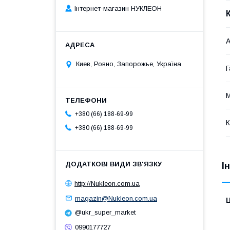
Інтернет-магазин НУКЛЕОН
А
Киев, Ровно, Запорожье, Україна
Г
+380 (66) 188-69-99
К
+380 (66) 188-69-99
І
http://Nukleon.com.ua
magazin@Nukleon.com.ua
Ц
@ukr_super_market
0990177727