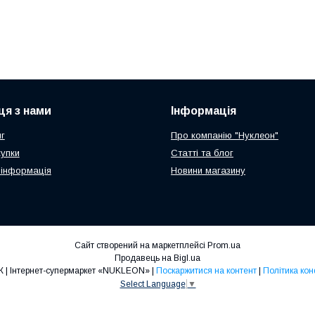
ця з нами
Інформація
г
Про компанію "Нуклеон"
купки
Статті та блог
 інформація
Новини магазину
Сайт створений на маркетплейсі
Prom.ua
Продавець на Bigl.ua
ТОП ПРОДАЖ | Інтернет-супермаркет «NUKLEON» |
Поскаржитися на контент
|
Політика кон
Select Language
▼