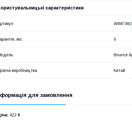
Користувальницькі характеристики
ртикул
ARM7492
арантія, міс
0
Мoдель
Bounce Ap
раїна виробництва
Китай
нформація для замовлення
іна:
422 ₴