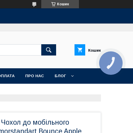
Кошик
Кошик
КНОПКА
ЗВ'ЯЗКУ
ОПЛАТА
ПРО НАС
БЛОГ
 Чохол до мобільного
orstandart Bounce Apple