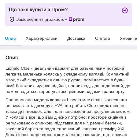
Що таке купити з Пром?
Замовлення під захистом
Опис
Характеристики
Доставка
Оплата
Умови п
Опис
Lionelo Cloe - ідеальний варіант для батьків, яким потрібна
легка та маленька коляска у складеному вигляді. Компактний
візок, який складається однією рукою і поміщається в будь-
який багажник, чудово підійде, наприклад, для подорожей, де
нам доводиться користуватися різними видами транспорту.
Пропонована модель коляски Lionelo має великі колеса, що
не вимагають догляду з EVA, що робить Cloe придатною не
тільки для поїздок, але і для повсякденних прогулянок містом.
У колясці є все, що вам дійсно потрібно: просторе сидіння з
регульованою спинкою, підставка для ніг, ремені безпеки,
захисний бар'єр та водонепроникний капюшон розміру XXL.
Додатковою перевагою є комплектація коляски, що включає