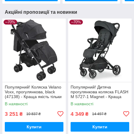
Акційні пропозиції та новинки
–70%
–70%
Популярний! Коляска Velano
Популярний! Дитяча
Voxx, прогулянкова, black
прогулянкова коляска FLASH
(47138) - Краща якість тільки
M 5727-1 Magnet - Краща
на Nukleon.com.ua
якість тільки на
В наявності
В наявності
Nukleon.com.ua
3 251
4 349
₴
₴
10 837 ₴
14 497 ₴
Купити
Купити