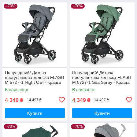
–70%
–70%
Популярний! Дитяча
Популярний! Дитяча
прогулянкова коляска FLASH
прогулянкова коляска FLASH
M 5727-1 Night Owl - Краща
M 5727-1 Sea Spray - Краща
якість тільки на
якість тільки на
В наявності
В наявності
Nukleon.com.ua
Nukleon.com.ua
4 349
4 349
₴
₴
14 497 ₴
14 497 ₴
Купити
Купити
–70%
–70%