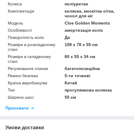
Колеса
поліуретан
Комплектація
коляска, москітна сітка,
чохол для ніг
Мoдель
Cloe Golden Moments
Особливості
амортизація коліс
Поворотність коліс
Да
Розміри в розкладеному
108 х 78 х 55 см
стані
Розміри в складеному
60 х 55 х 34 см
стані
Регулювання спинки
багатопозиційна
Ремені безпеки
5-ти точкові
Країна виробництва
Китай
Тип
прогулянкова коляска
Ширина шасі
55 см
Приховати
Умови доставки