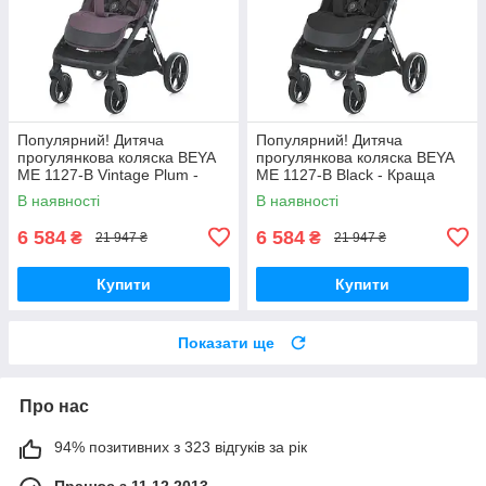
Популярний! Дитяча
Популярний! Дитяча
прогулянкова коляска BEYA
прогулянкова коляска BEYA
ME 1127-B Vintage Plum -
ME 1127-B Black - Краща
Краща якість тільки на
якість тільки на
В наявності
В наявності
Nukleon.com.ua
Nukleon.com.ua
6 584
6 584
₴
₴
21 947 ₴
21 947 ₴
Купити
Купити
Показати ще
Про нас
94% позитивних з 323 відгуків за рік
Працює з 11.12.2013