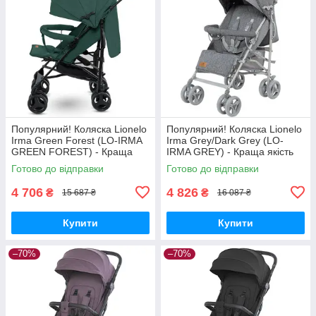
Популярний! Коляска Lionelo
Популярний! Коляска Lionelo
Irma Green Forest (LO-IRMA
Irma Grey/Dark Grey (LO-
GREEN FOREST) - Краща
IRMA GREY) - Краща якість
якість тільки на
тільки на Nukleon.com.ua
Готово до відправки
Готово до відправки
Nukleon.com.ua
4 706
4 826
₴
₴
15 687 ₴
16 087 ₴
Купити
Купити
–70%
–70%