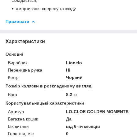
складається;
амортизація спереду та ззаду.
Приховати
Характеристики
Основні
Виробник
Lionelo
Перекидна ручка
Ні
Колір
Чорний
Розмір коляски в розкладеному вигляді
Вага
8.2 кг
Користувальницькі характеристики
Артикул
LO-CLOE GOLDEN MOMENTS
Багажна кошик
Да
Вік дитини
від 6-ти місяців
Гарантія, міс
0