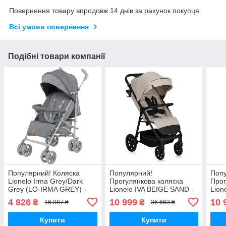
Повернення товару впродовж 14 днів за рахунок покупця
Всі умови повернення
Подібні товари компанії
Популярний! Коляска
Популярний!
Поп
Lionelo Irma Grey/Dark
Прогулянкова коляска
Прог
Grey (LO-IRMA GREY) -
Lionelo IVA BEIGE SAND -
Lion
Краща якість тільки на
Краща якість тільки на
FORE
4 826
10 999
10 
₴
₴
16 087 ₴
36 663 ₴
Nukleon.com.ua
Nukleon.com.ua
тіль
Купити
Купити