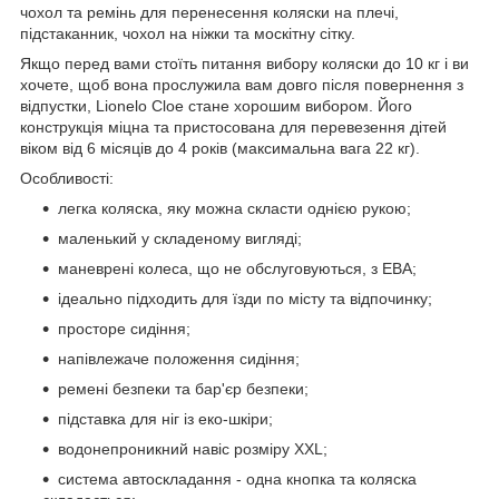
чохол та ремінь для перенесення коляски на плечі,
підстаканник, чохол на ніжки та москітну сітку.
Якщо перед вами стоїть питання вибору коляски до 10 кг і ви
хочете, щоб вона прослужила вам довго після повернення з
відпустки, Lionelo Cloe стане хорошим вибором. Його
конструкція міцна та пристосована для перевезення дітей
віком від 6 місяців до 4 років (максимальна вага 22 кг).
Особливості:
легка коляска, яку можна скласти однією рукою;
маленький у складеному вигляді;
маневрені колеса, що не обслуговуються, з ЕВА;
ідеально підходить для їзди по місту та відпочинку;
просторе сидіння;
напівлежаче положення сидіння;
ремені безпеки та бар'єр безпеки;
підставка для ніг із еко-шкіри;
водонепроникний навіс розміру XXL;
система автоскладання - одна кнопка та коляска