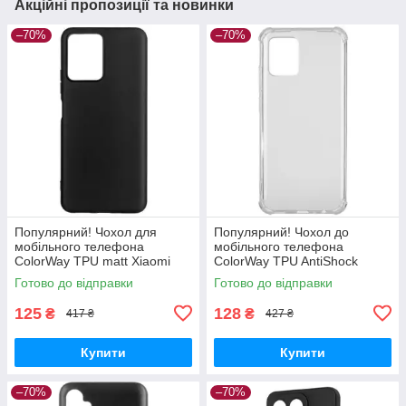
Акційні пропозиції та новинки
–70%
–70%
Популярний! Чохол для
Популярний! Чохол до
мобільного телефона
мобільного телефона
ColorWay TPU matt Xiaomi
ColorWay TPU AntiShock
Redmi Note 12 5G black (CW-
Xiaomi Redmi Note 12 Clear
Готово до відправки
Готово до відправки
CTMXRN125-BK) —
(CW-CTASXRN12) - Краща
Найкраща якість
якість тільки на
125
128
₴
₴
417 ₴
427 ₴
Купити
Купити
–70%
–70%