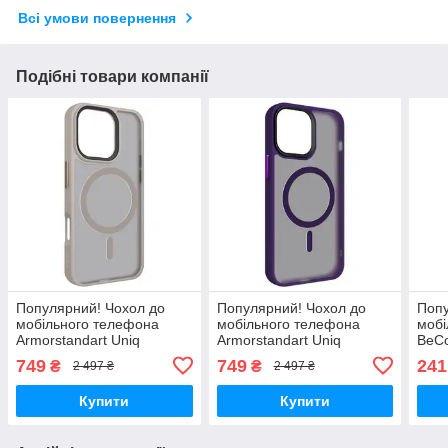
Всі умови повернення
Подібні товари компанії
Популярний! Чохол до
Популярний! Чохол до
Попу
мобільного телефона
мобільного телефона
мобі
Armorstandart Uniq
Armorstandart Uniq
BeCo
MagSafe Apple iPhone 16
Magsafe Apple iPhone 14
Pro 
749
749
241
₴
₴
2 497 ₴
2 497 ₴
Pro Titanium Gold
Pro Max Purple
(713
(ARM79508) - Краща
(ARM75314) - Краща
тіль
Купити
Купити
якість
якість