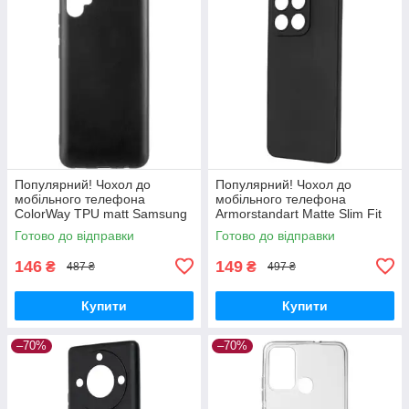
Популярний! Чохол до
Популярний! Чохол до
мобільного телефона
мобільного телефона
ColorWay TPU matt Samsung
Armorstandart Matte Slim Fit
Galaxy A04e black (CW-
Honor X8a Camera cover
Готово до відправки
Готово до відправки
CTMSGA042-BK) - Краща
Black (ARM69397) - Краща
якість тільки на
якість
146
149
₴
₴
487 ₴
497 ₴
Купити
Купити
–70%
–70%