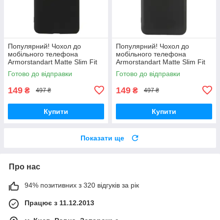
Популярний! Чохол до
Популярний! Чохол до
мобільного телефона
мобільного телефона
Armorstandart Matte Slim Fit
Armorstandart Matte Slim Fit
Motorola E40 Camera cover
Motorola E13 Black
Готово до відправки
Готово до відправки
Black (ARM63050) - Краща
(ARM66141) - Краща якість
якість
тільки на
149
149
₴
₴
497 ₴
497 ₴
Купити
Купити
Показати ще
Про нас
94% позитивних з 320 відгуків за рік
Працює з 11.12.2013