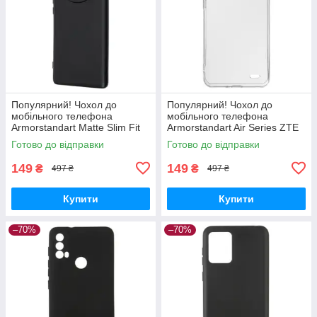
Популярний! Чохол до
Популярний! Чохол до
мобільного телефона
мобільного телефона
Armorstandart Matte Slim Fit
Armorstandart Air Series ZTE
Honor Magic5 Lite Camera
Blade A52 Transparent
Готово до відправки
Готово до відправки
cover Black (ARM69395) -
(ARM63123) - Краща якість
Краща
тільки на
149
149
₴
₴
497 ₴
497 ₴
Купити
Купити
–70%
–70%