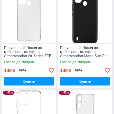
Популярний! Чохол до
Популярний! Чохол до
мобільного телефона
мобільного телефона
Armorstandart Air Series ZTE
Armorstandart Matte Slim Fit
Blade A52 Transparent
Nokia С21 Plus Black
Готово до відправки
Готово до відправки
(ARM63123) - Краща якість
(ARM62194) - Краща якість
тільки на
тільки на
149
149
₴
₴
497 ₴
497 ₴
Купити
Купити
–70%
–70%