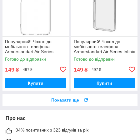
Популярний! Чохол до
Популярний! Чохол до
мобільного телефона
мобільного телефона
Armorstandart Air Series
Armorstandart Air Series Infinix
Samsung A03s (A037)
Hot 30i (X669) / Hot 30i NFC
Готово до відправки
Готово до відправки
Transparent (ARM59784) -
(X669D) Camera cover
Краща якість тільки
149
149
₴
₴
497 ₴
497 ₴
Купити
Купити
Показати ще
Про нас
94% позитивних з 323 відгуків за рік