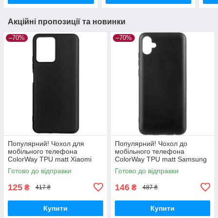
Акційні пропозиції та новинки
–70%
–70%
Популярний! Чохол для
Популярний! Чохол до
мобільного телефона
мобільного телефона
ColorWay TPU matt Xiaomi
ColorWay TPU matt Samsung
Redmi Note 12 5G black (CW-
Galaxy A04e black (CW-
Готово до відправки
Готово до відправки
CTMXRN125-BK) —
CTMSGA042-BK) - Краща
Найкраща якість
якість тільки на
125
146
₴
₴
417 ₴
487 ₴
Купити
Купити