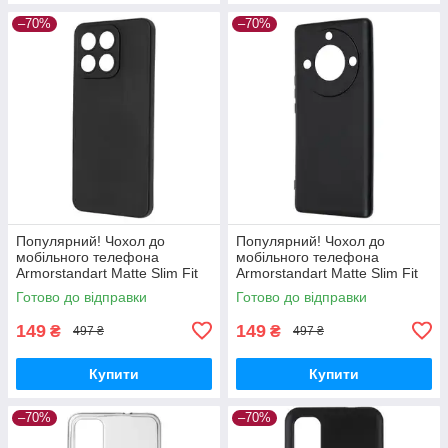
–70%
–70%
Популярний! Чохол до
Популярний! Чохол до
мобільного телефона
мобільного телефона
Armorstandart Matte Slim Fit
Armorstandart Matte Slim Fit
Honor X8a Camera cover
Honor Magic5 Lite Camera
Готово до відправки
Готово до відправки
Black (ARM69397) - Краща
cover Black (ARM69395) -
якість
Краща
149
149
₴
₴
497 ₴
497 ₴
Купити
Купити
–70%
–70%