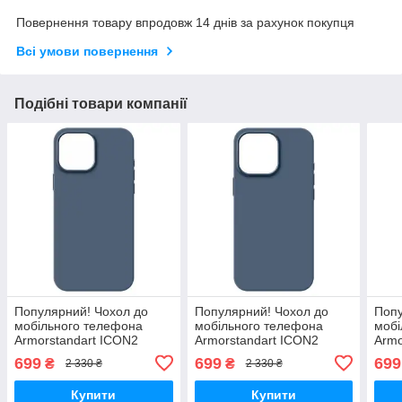
Повернення товару впродовж 14 днів за рахунок покупця
Всі умови повернення
Подібні товари компанії
Популярний! Чохол до
Популярний! Чохол до
Попу
мобільного телефона
мобільного телефона
мобі
Armorstandart ICON2
Armorstandart ICON2
Armo
MagSafe Apple iPhone 15
MagSafe Apple iPhone 15
MagS
699
699
699
₴
₴
2 330 ₴
2 330 ₴
Pro Max Storm Blue
Pro Storm Blue
Pro 
(ARM72754) - Краща
(ARM72757) - Краща
(ARM
Купити
Купити
якість
якість
якіс