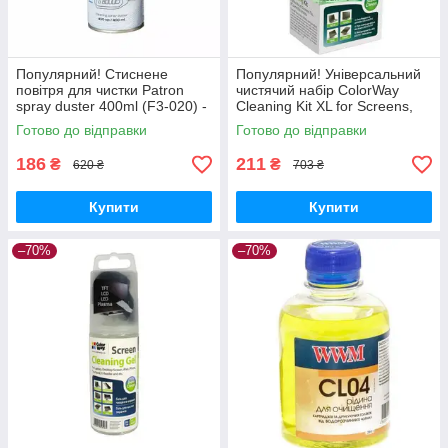
Популярний! Стиснене
Популярний! Універсальний
повітря для чистки Patron
чистячий набір ColorWay
spray duster 400ml (F3-020) -
Cleaning Kit XL for Screens,
Краща якість тільки на
TVs, PCs (CW-5200) - Краща
Готово до відправки
Готово до відправки
Nukleon.com.ua
якість тільки на
186
211
₴
₴
620 ₴
703 ₴
Купити
Купити
–70%
–70%