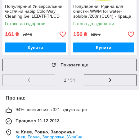
Популярний! Універсальний
Популярний! Рідина для
чистячий набір ColorWay
очистки WWM for water-
Cleaning Gel LED/TFT/LCD
soluble /200г (CL04) - Краща
(CW-5151) - Краща якість
якість тільки на
Готово до відправки
Готово до відправки
тільки на Nukleon.com.ua
Nukleon.com.ua
161
156
₴
₴
537 ₴
520 ₴
Купити
Купити
Показати ще
1
/ 94
Про нас
94% позитивних з 321 відгука за рік
Працює з 11.12.2013
м. Киев, Ровно, Запорожье
Киев, Ровно, Запорожье, Україна