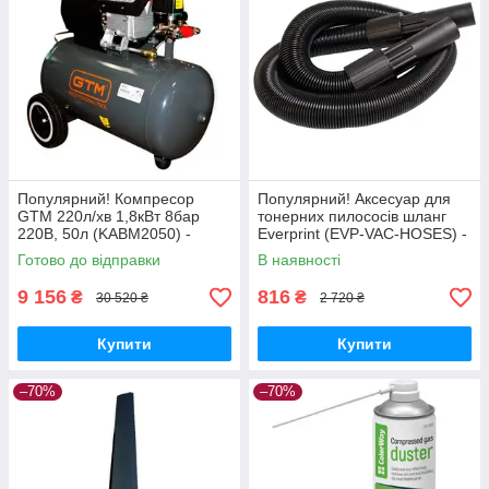
Популярний! Компресор
Популярний! Аксесуар для
GTM 220л/хв 1,8кВт 8бар
тонерних пилососів шланг
220В, 50л (KABM2050) -
Everprint (EVP-VAC-HOSES) -
Краща якість тільки на
Краща якість тільки на
Готово до відправки
В наявності
Nukleon.com.ua
Nukleon.com.ua
9 156
816
₴
₴
30 520 ₴
2 720 ₴
Купити
Купити
–70%
–70%