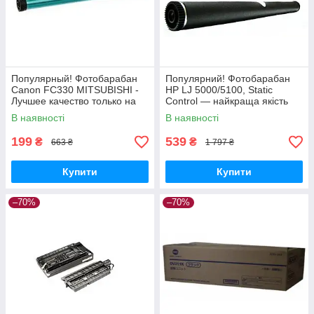
Популярный! Фотобарабан
Популярний! Фотобарабан
Canon FC330 MITSUBISHI -
HP LJ 5000/5100, Static
Лучшее качество только на
Control — найкраща якість
Nukleon.com.ua
тільки на Nukleon.com.ua
В наявності
В наявності
199
539
₴
₴
663 ₴
1 797 ₴
Купити
Купити
–70%
–70%