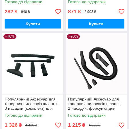
Готово до відправки
Готово до відправки
на Nukleon.com.ua
220V HYB (HS188) - Краща
якість тільки на
282
871
₴
₴
940 ₴
2 903 ₴
Купити
Купити
–70%
–70%
Популярний! Аксесуар для
Популярний! Аксесуар для
тонерних пилососів шланг +
тонерних пилососів шланг +
3 насадки (комплект) для
2 насадки, форсунка для
Micro Dust Welldo
Washable/MicroDust Welldo
Готово до відправки
Готово до відправки
(VACWDSETP) - Краща якість
(VACWDSET) - Краща якість
тільки
1 326
1 215
₴
₴
4 420 ₴
4 050 ₴