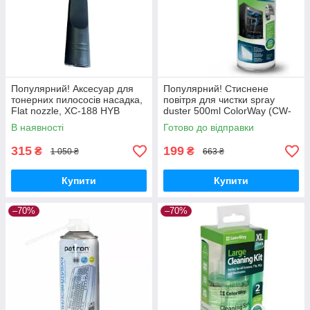
Популярний! Аксесуар для
Популярний! Стиснене
тонерних пилососів насадка,
повітря для чистки spray
Flat nozzle, XC-188 HYB
duster 500ml ColorWay (CW-
(BR188-U) — Найкраща
3333) - Краща якість тільки
В наявності
Готово до відправки
якість тільки на
на Nukleon.com.ua
Nukleon.com.ua
315
199
₴
₴
1 050 ₴
663 ₴
Купити
Купити
–70%
–70%