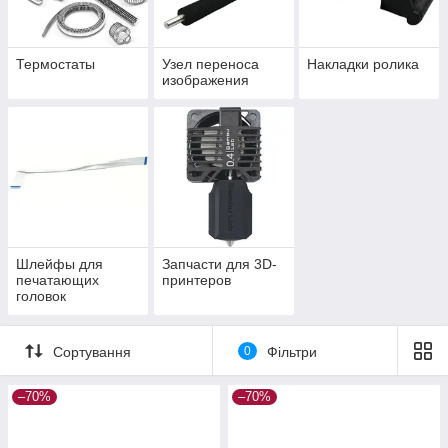
Термостаты
Узел переноса
Накладки ролика
изображения
Шлейфы для
Запчасти для 3D-
печатающих
принтеров
головок
Сортування
0
Фільтри
–70%
–70%