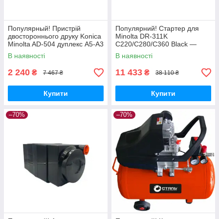
Популярный! Пристрій
Популярний! Стартер для
двостороннього друку Konica
Minolta DR-311K
Minolta AD-504 дуплекс А5-А3
С220/C280/C360 Black —
- Лучшее качество только на
Найкраща якість тільки на
В наявності
В наявності
Nukleon.com.ua
Nukleon.com.ua
2 240
11 433
₴
₴
7 467 ₴
38 110 ₴
Купити
Купити
–70%
–70%