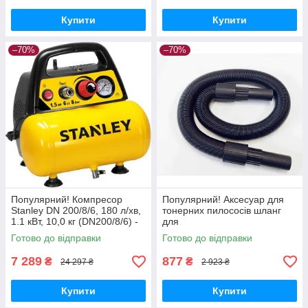
Купити
Купити
–70%
–70%
Популярний! Компресор
Популярний! Аксесуар для
Stanley DN 200/8/6, 180 л/хв,
тонерних пилососів шланг
1.1 кВт, 10,0 кг (DN200/8/6) -
для
Краща якість тільки на
3M/Universal/Washable/Select
Готово до відправки
Готово до відправки
Nukleon.com.ua
VACWDU, струмопровідний
Premium Quality
7 289
877
₴
₴
24 297 ₴
2 923 ₴
Купити
Купити