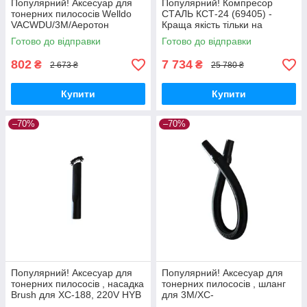
Популярний! Аксесуар для
Популярний! Компресор
тонерних пилососів Welldo
СТАЛЬ КСТ-24 (69405) -
VACWDU/3M/Аеротон
Краща якість тільки на
(VACWDUF) - Краща якість
Nukleon.com.ua
Готово до відправки
Готово до відправки
тільки на Nukleon.com.ua
802
7 734
₴
₴
2 673 ₴
25 780 ₴
Купити
Купити
–70%
–70%
Популярний! Аксесуар для
Популярний! Аксесуар для
тонерних пилососів , насадка
тонерних пилососів , шланг
Brush для XC-188, 220V HYB
для 3М/XC-
(BR188) - Краща якість тільки
188/Aeroton/SCS/KATUN,