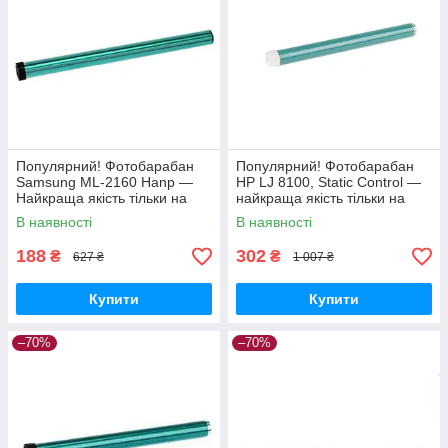
Популярний! Фотобарабан
Популярний! Фотобарабан
Samsung ML-2160 Hanp —
HP LJ 8100, Static Control —
Найкраща якість тільки на
найкраща якість тільки на
Nukleon.com.ua
Nukleon.com.ua
В наявності
В наявності
188
302
₴
₴
627 ₴
1 007 ₴
Купити
Купити
–70%
–70%