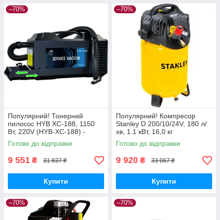
–70%
–70%
Популярний! Тонерний
Популярний! Компресор
пилосос HYB XC-188, 1150
Stanley D 200/10/24V, 180 л/
Вт, 220V (HYB-XC-188) -
хв, 1.1 кВт, 16,0 кг
Краща якість тільки на
(D200/10/24V) - Краща якість
Готово до відправки
Готово до відправки
Nukleon.com.ua
тільки на Nukleon.com.ua
9 551
9 920
₴
₴
31 837 ₴
33 067 ₴
Купити
Купити
–70%
–70%