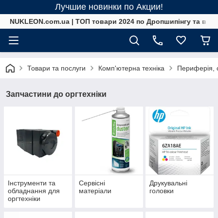
Лучшие новинки по Акции!
NUKLEON.com.ua | ТОП товари 2024 по Дропшипінгу та в ро
Товари та послуги
Комп'ютерна техніка
Периферія, 
Запчастини до оргтехніки
Інструменти та
Сервісні
Друкувальні
обладнання для
матеріали
головки
оргтехніки